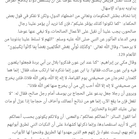
إن مثلنا كمثل مريض ينطلق بطنه ولكنه عوضا عن أن يستعمل دواء يكافح المرض
يداويه بدواء الإسهال.
إننا نخاف بطش الحكومات ونعاني من اضطهاد الدول، ولكن لا نفكر في قول بعض
الحكماء: “كما تكونوا كذلك يؤمَّر عليكم”، فإن كنا نريد أن يؤمر علينا رجال
صالحون، يجب علينا أن نقبل على الأعمال الصالحات، ولا نبغي عنها عوضا.
ومن الدعاء المأثور عن النبي صلى الله عليه وسلم: “اللهم لا تسلط علينا بذنوبنا من
لا يرحمنا”، وقال الله تعالى: “وَكَذَلِكَ نُوَلِّي بَعْضَ الظَّالِمِينَ بَعْضاً بِمَا كَانُواْ يَكْسِبُونَ”
الأنعام 129.
وقال مكي بن إبراهيم: “كنا عند ابن عون فذكروا بلال بن أبي بردة فجعلوا يلعنون
فيه وابن عون ساكت، فقالوا: يا ابن عون إنما نذكره لما ارتكب منك، فقال: إنما هما
كلمتان تخرجان من صحيفتي يوم القيامة، لا إله إلا الله، ولعن الله فلانا، فلئن يخرج
من صحيفتي لا إله إلا الله أحب إلي من أن يخرج منها لعن الله فلانا”.
ويروى أن رجلا جعل يدعو على الحجاج بن يوسف أمام رجل صالح، فقال له: “لا
تفعل فإن ما يقع الآن، إنما هو من نتائج أعمالك، وأخاف أن حجاجا إذا عزل أو مات
يولى عليك القردة والخنازير”.
أما القول السائر: “أعمالكم عمالكم”، والمعنى: أن ولاتكم يكونون بحسب أعمالكم.
إنني لا أريد استقصاءها، وإنما ذكرتها كشهادة على أن النكبات التي تطرق أبوابهم
وتلم بهم، ليست عفوا، بل إنهم هم الذين مهدوا لها الطريق وفتحوا لها الأبواب،