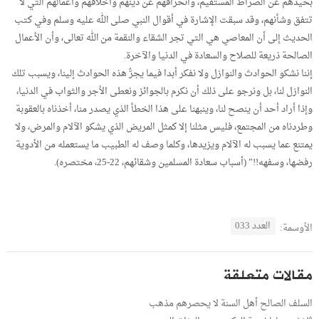
بحيدهم عن الصراط المستقيم، وانحرافهم عن دينهم وأخلاقهم وأعمالهم التي لا
تتفق وشأنهم، وقد سبقت الإشارة في أقوال النبي صلى الله عليه وسلم وفي كتب
الحديث إلى أن المعاصي هي التي تجر الشقاء والنقمة من الله تعالى، وأن الأعمال
الصالحة ذريعة للصلاح والسعادة في الدنيا والآخرة.
إننا نشكو الحوادث والنوازل ولا نفكر أبدا فيما يجرُّ هذه الحوادث إلينا، ويسبب تلك
النوازل لنا، بل ونرجو على ذلك أن نكرم بالجوائز ونعطى الأجر والثواب في الدنيا،
وإذا أراد أحد أن ينصح لنا، وينبهنا على هذا الخطأ الذي يصدر منا، أخذناه بالعقوبة
وطردناه من المجتمع، فليس مثلنا إلا كمثل المريض الذي يشكو الآلام والمرض، ولا
يمتنع عما يسبب له الآلام ويزيدها، وكلما وصف له الطبيب ما يستعمله من الأدوية
رفضها، وسفهه!!” (أسباب سعادة المسلمين وشقائهم، 22-25، مختصره).
العدد 033
الأوسمة:
مقالات متعلقة
السلف الصالح أهل السنة لا يحصرهم مذهب