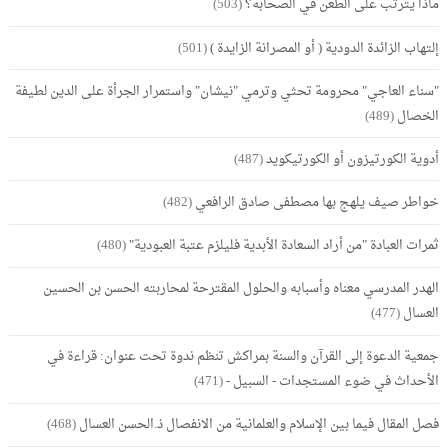
ماذا يترتب على الطعن في الصحابة؟
(503)
إلتهاب الزائدة الدودية ( أو المصرانة الزايدة )
(501)
"سناء العاجي" محرومة تحثي وترمي "نيشان" واستمرار الجرأة على الدين لطيفة
الخصال
(489)
أدوية الكورتيزون أو الكورتيكويد
(487)
خواطر صيف يلهج بها مصطفى صادق الرافعي
(482)
ثمرات العبادة "من أراد السعادة الأبدية فليلزم عتبة العبودية"
(480)
الهدر المدرسي معناه وأسبابه والحلول المقترحة لمحاربته الحسن بن الحسين
العسال
(477)
جمعية الدعوة إلى القرآن والسنة بمراكش تنظم ندوة تحت عنوان: قراءة في
الأحداث في ضوء المستجدات - السبيل -
(471)
فصل المقال فيما بين الإسلام والعلمانية من الانفصال ذ.الحسن العسال
(468)