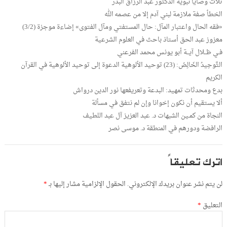
ثلاث وصايا نبوية الدكتور عبد الرزاق البدر
الخطأ صفة ملازمة لبني آدم إلا من عصمه الله
«فقه الحال واعتبار المآل: حال المستفتي ومآل الفتوى» إضاءة موجزة (3/2)
معزوز عبد الحق أستاذ باحث في العلوم الشرعية
فـي ظــلال آيــة أبو يونس محمد الفرعني
التَّوحِيدُ الخَالِصُ: (23) توحيد الألوهية الدعوة إلى توحيد الألوهية في القرآن
الكريم
بدع ومحدثات تمهيد: البدعة وتعريفعها نور الدين درواش
ألا يستقيم أن نكون إخوانا وإن لم نتفق في مسألة
النجاة من كمـين الشبهات د. عبد العزيز آل عبد اللطيف
الرافضة ودورهم في المنطقة د. موسى نصر
اترك تعليقاً
لن يتم نشر عنوان بريدك الإلكتروني.
الحقول الإلزامية مشار إليها بـ
*
التعليق
*