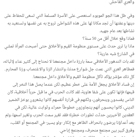
والعري الفاحش.
وفي ظل هذا الجو الموبوء استعصى على الأسرة المسلمة التي تسعى للحفاظ على
دينها وعفتها أن تجد مكانا لها على هذه الشواطئ تروح به عن نفسها وتستعيد به
نشاطها بعد عام جهيد.
فماذا وقع خلال أقل من 50 سنة؟
ماذا يا ترى حدث على مستوى منظومة القيم والأخلاق حتى أصبحت المرأة تمشي
في الشارع شبه عارية؟
لقد بات التدهور الأخلاقي سمة بارزة داخل مجتمعنا لا نحتاج إلى كثير عناء لإثباته،
فمظاهر العري التي عمت جل شوارع مدننا، وانتشار الزنا والاغتصاب وزنا المحارم..
كل ذلك مؤشر يؤكد تآكل منظومة القيم والأخلاق داخل مجتمعنا.
إن فساد الأخلاق يجعل الأمة على خطر عظيم، لكن عندما يصل هذا النخر إلى
قيمها؛ فإنها تكون على شفا هاوية، لقد كانت الحرب في ما قبل حرباً أخلاقية، كان
الناس يفسدون وينحرفون، ولكنهم في قرارة أنفسهم كانوا يشعرون بوخز الضمير
الديني، كانوا يحسون أنهم يتجاوزون خطوطاً حمراء وثوابت عالية، لكن في
العقدين الأخيرين حدثت تطورات خطرة؛ فقد تغير سمت الحرب وتغير اسمها، ولم
يعد أعداؤنا يرضون بانحراف الظاهر مع إنكار -ولو يسير- في المجتمع أو القلب،
وفرق كبير بين مجتمع منحرف، ومجتمع إباحي.