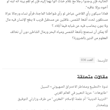
الخالية، فإن وجدوا رجلا مع غلام حَدَث أتوا بهما إليه، فإن لم تقم بينة أنه ابنه أو
أخوه، وإلا عاقبه”.
فماذا سيكون رأي القاضي عياض لو رأى شواطئنا الماجنة، فرأى نساء ورجالا عراة
مستلقون تحت أشعة الشمس..غافلين عن مستقبل قريب لا ينفع الإنسان فيه مال
ولا بنون، يحاسب فيه عن شبابه فيما أبلاه..؟
ألا يمكن أن نستمتع بأشعة الشمس ومياه البحر ورمال الشاطئ دون أن نخالف
المعلوم من الدين بالضرورة؟
العدد 036
الأوسمة:
مقالات متعلقة
ندوة «التطبيع ومخاطر الاختراق الصهيوني» السبيل
“طابوهات” حرية التعبير في العالم الغربي
“التربية الدينية” أم علمنة الإسلام “المغربي” من طرف وزارتي التوفيق
وبلمختار