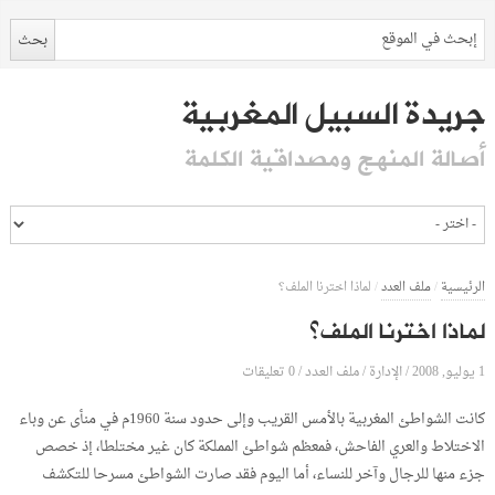
جريدة السبيل المغربية
أصالة المنهج ومصداقية الكلمة
الرئيسية
/
ملف العدد
/
لماذا اخترنا الملف؟
لماذا اخترنا الملف؟
1 يوليو, 2008
الإدارة
0 تعليقات
/
/
ملف العدد
/
كانت الشواطئ المغربية بالأمس القريب وإلى حدود سنة 1960م في منأى عن وباء
الاختلاط والعري الفاحش، فمعظم شواطئ المملكة كان غير مختلطا، إذ خصص
جزء منها للرجال وآخر للنساء، أما اليوم فقد صارت الشواطئ مسرحا للتكشف