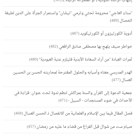
إلتهاب الزائدة الدودية ( أو المصرانة الزايدة )
(501)
"سناء العاجي" محرومة تحثي وترمي "نيشان" واستمرار الجرأة على الدين لطيفة
الخصال
(489)
أدوية الكورتيزون أو الكورتيكويد
(487)
خواطر صيف يلهج بها مصطفى صادق الرافعي
(482)
ثمرات العبادة "من أراد السعادة الأبدية فليلزم عتبة العبودية"
(480)
الهدر المدرسي معناه وأسبابه والحلول المقترحة لمحاربته الحسن بن الحسين
العسال
(477)
جمعية الدعوة إلى القرآن والسنة بمراكش تنظم ندوة تحت عنوان: قراءة في
الأحداث في ضوء المستجدات - السبيل -
(471)
فصل المقال فيما بين الإسلام والعلمانية من الانفصال ذ.الحسن العسال
(468)
صيام ست من شوال قبل الفراغ من قضاء ما عليه من رمضان
(457)