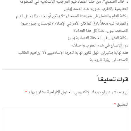
د. خالد الصمدي*: من حقنا اعتماد قيم المرجعية الإسلامية في المنظومة
التعليمية بالمغرب حاوره: عبد الصمد إيشن
مكانة العلم والعلماء في شريعتنا السمحاء “لا يمكن أن نجد دينًا يحتل العلم
والمعرفة فيه محلاًّ بارزًا كما كان الأمر في الإسلام”(كونستان جيورجيو)
الاستئصاليون.. لماذا كل هذا العداء؟!
مكانة الفقهاء في الخلافة العثمانية (م.ز)
دور الإسبان في هدم المغرب واحتلاله
هذه نهاية بنكيران.. فهل تكون نهاية تجربة الإسلاميين؟؟ إبراهيم الطالب
الاستعمـار.. رؤية تاريخية
اترك تعليقاً
لن يتم نشر عنوان بريدك الإلكتروني.
الحقول الإلزامية مشار إليها بـ
*
التعليق
*