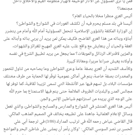
فمن يا ترى المسؤول عن الآثار الوخيمة لانهيار منظومة القيم والأخلاق داخل
مجتمعنا؟
أليس العري منظرا مخلا بالحياء العام؟
أليسنا في بلد مسلم يحرم فيه أن تكشف العورات في الشوارع والشواطئ؟
إن الوزارة المكلفة بالشؤون الإسلامية تتحمل المسؤولية أمام الله وأمام من يتضرر
أبناؤه وبناته من هذا العري الفاضح، فكيف يمكن لمن يريد أن يربي بناته وأبنائه على
العفة والحياء أن يتعايش مع واقع غلب عليه العري المهيج للغرائز والشهوات،
والمزين لاقتراف الرذائل والموبقات؟ مما يجعل من يريد تطبيق الشرع في نفسه
وأولاده يعيش صراعا مريرا، ومعاناة كبيرة.
وللأسف الشديد أن العري بصفة عامة وعري الشواطئ وما يصاحبه من تناول للخمور
والمخدرات بصفة خاصة، يتم في أماكن عمومية توفّر لها الحماية من طرف مختلف
مؤسسات البلاد، بل تسهم فيها عبر الأنشطة التي تسمى تزيينا ثقافية، كما توفر لها
مجالس المدن والبلديات الظروف الملائمة حتى يتم فيها الاستمتاع بما حرم الله
على الوجه الذي يريده من استزلتهم شياطين الإنس والجن.
أليس هذا العري المنتشر في الشوارع والمدارس والمسابح والشواطئ، والذي تعمل
وسائل الإعلام العلمانية جاهدة على تطبيعه يخالف في الصميم المذهب المالكي.
قال القاضي عياض رحمه الله في ترتيب المدارك (3/86) في ترجمة أبي علي
الحسن بن نصر السوسي المالكي: “وكان يأمر أن يمشى على شاطئ البحر والمواضع