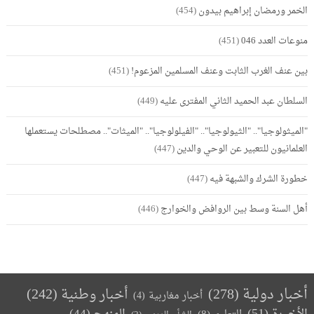
الخمر ورمضان إبراهيم بيدون
(454)
منوعات العدد 046
(451)
بين عنف الغرب الثابت وعنف المسلمين المزعوم!
(451)
السلطان عبد الحميد الثاني المفترى عليه
(449)
"الميثولوجيا".. "الثيولوجيا".. "الفيلولوجيا".. "الميثات".. مصطلحات يستعملها
العلمانيون للتعبير عن الوحي والدين
(447)
خطورة الشرك والشبهة فيه
(447)
أهل السنة وسط بين الروافض والخوارج
(446)
أخبار دولية
(278)
أخبار وطنية
(242)
أخبار مغاربية
(4)