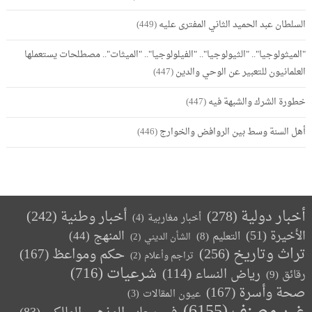
السلطان عبد الحميد الثاني المفترى عليه
(449)
"الميثولوجيا".. "الثيولوجيا".. "الفيلولوجيا".. "الميثات".. مصطلحات يستعملها
العلمانيون للتعبير عن الوحي والدين
(447)
خطورة الشرك والشبهة فيه
(447)
أهل السنة وسط بين الروافض والخوارج
(446)
أخبار دولية
(278)
أخبار وطنية
(242)
أخبار مغاربية
(4)
الأخيرة
(51)
المنهج
(44)
التعليم
(8)
الشأن الديني
(2)
تراث وتاريخ
(256)
حكم ومواعظ
(167)
تراجم وأعلام
(2)
(716)
شرعيات
رياض النساء
(114)
رقائق
(9)
صحة وأسرة
(167)
عيون المقالات
(3)
غير مصنف
(6155)