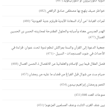
أدوية الكورتيزون أو الكورتيكويد
(487)
خواطر صيف يلهج بها مصطفى صادق الرافعي
(482)
ثمرات العبادة "من أراد السعادة الأبدية فليلزم عتبة العبودية"
(480)
الهدر المدرسي معناه وأسبابه والحلول المقترحة لمحاربته الحسن بن الحسين
العسال
(477)
جمعية الدعوة إلى القرآن والسنة بمراكش تنظم ندوة تحت عنوان: قراءة في
الأحداث في ضوء المستجدات - السبيل -
(471)
فصل المقال فيما بين الإسلام والعلمانية من الانفصال ذ.الحسن العسال
(468)
صيام ست من شوال قبل الفراغ من قضاء ما عليه من رمضان
(457)
الخمر ورمضان إبراهيم بيدون
(454)
منوعات العدد 046
(451)
بين عنف الغرب الثابت وعنف المسلمين المزعوم!
(451)