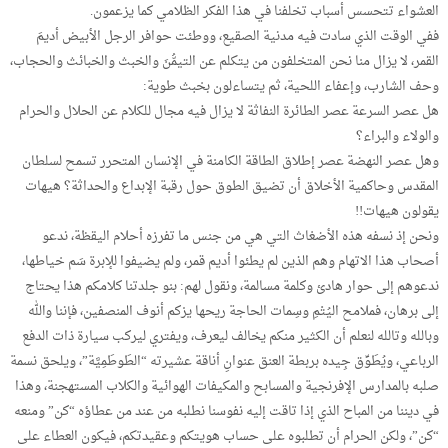
العشواء تتحسس أسباب تخلفنا في هذا الفكر الظلامي كما يزعمون.
ففي الوقت الذي سادت فيه مدنية الصقيع، ووطئت حوافر الرجل الأبيض أديمَ
القمر، لا يزال منا نحن المتخلفون من يتكلم عن التيمُّنَ والخبث والخبائث والحجاب،
وحف الشارب، وإعفاء اللحية، ثم يتساءلون بخبث طوية:
هل عصر السرعة عصر الطائرة النفاثة لا يزال فيه مجال للكلام عن الحلال والحرام
والولاء والبراء؟
وهل عصر النهضة عصر إطلاق الطاقة الكامنة في الإنسان المتحرر تسمح لسلطان
المقدس وحاكمية الأخلاق أن تضيق الطوق حول رقبة الإبداع والحداثة؟ هيهات
يقولون هيهات!!
ونحن إذ نسفه هذه الأضغاث التي هي من جنس ما تفرزه أحلام اليقظة، ندعو
أصحاب هذا الاتهام وهم الذين لم يطئوا أديم قمر، ولم يضيفوا للإبرة سَم خياطها،
ندعوهم إلى حوار هادئ وكلمة مسالمة، ونقول لهم: بنو جلدتنا كلامكم هذا يحتاج
إلى برهان، فملامح اليُتْمِ وسِمات الحاجة ريحها يزكم أنوف المنصفين، فإننا والله
وبالله وتالله لنعلم أن الكثير منكم يخالف ليعرف، ويفتري ليركب سيارة ذات الدفع
الرباعي، ويُطَوِّق جِيده بربطة العنق عنوانِ أناقة عشيرته “الطَوطَمِيَّة”، ويلحق نسمة
صلبه بالمدارس الإفرنجية والمسابح والمكيفات الهوائية والكلاب المستهجنة، وهذا
في ديننا من المباح الذي إذا تاقت إليه نفوسنا نطلبه من عند من عطاؤه “كن” ومنعه
“كن”، ولكن الحرام أن تطلبوه على حساب هويتكم وعقيدتكم، فيكون العطاء على