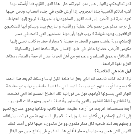
قدر تطاوعكم، والنوال على مدى تجرئكم على هذا الدين القيِّم، فما أبأسكم، وما
أشبه لذتكم الكسبية بلذة المجروب إذا أوغل ظفره في جلده المصاب، ونحن حينها
نعود المرة تلو الأخرى إلى تلك القرون المشهود لها بالخيرية، لا نرجع إليها اعتباطا،
بل نرجع مدفوعين بمسوغات عقلية وواقعية، والتاريخ بيننا وبينكم أيها العقلانيون
الواقعيون، يشهد شهادة لا ريب فيها بأن دولة المسلمين التي قامت في صدر
الإسلام، دولة عاشت مفهوم الحضارة حقيقة لا مجازا، حضارة كانت تجبى إليها
مكوس الأرض، حضارة عاش في ظلها الإنسان حياة سادها العدل والمساواة
والتكافل، وتذوق المسلمون وغيرهم من أهل الجزية معان الرحمة والمنعة، ومظاهر
العز والقوة الرادعة..
فهل هذه هي الظلامية؟
فإذا كانت كذلك فالحمد لله الذي جعل لنا ظلمة الليل لباسا وسكنا، ثم بعد هذا الحمد
ألا يصح لنا أن نستفهم عن نورانية القوم التي ما فتئوا يطنطنون بها، وعن معايشة
النهار التي ينسبونها لأيامهم، فهل عن نورانية تلك الطباع الممسوخة التي نضحت
بها ثقافتهم، ثقافة القشور والعري والسفور وأنشطة الفجور ومهرجانات المزمور..،
أجنة مستنسخة خرجت من أرحام عقيمة، حملها كاذب، ونفخها يحوي مشاريع تصبو
إلى تدثير الإسلام في أكفان المنايا، وإراحة الأجيال المستهجنة من فرائضه ونوافله،
وجعلهم بعد ذلك ضحية لكل منكر مقدور، ووحل مكدور..، حينها تكون أمتنا كتلك
الفرس التي هجن رحمها بماء حمار فأفلح هذا التلقيح في إنتاج جيل من البغال