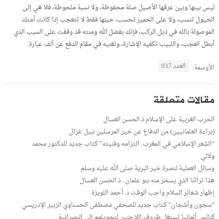
ليس بينها وبين عرقها الأصيل صلة محفوظة، ولا نسبة ملحوظة، فلا هي إلى
الخيول تنسب، ولا على الحمير تحسب، حينها فقط لا تتعجب إذا كانت أمتك
الموصولة بالله في ذيل الركب، فإنك بفضل الله ومنته قد وقفت على السبب الذي
أبطل العجب، واللبيب تكفيه الإشارة، وتغنيه في مقام الدفع عن ألف عبارة.
العدد 037
الأوسمة:
مقالات متعلقة
الحرب الغربية على الإسلام ذ.الحسن العسال
(براءة العلمانيين) من الدفاع عن خير المرسلين نبيل غزال
“الشعر الإسلامي في المغرب: التزامه وفنيته” كتاب جديد للدكتور محمد
ولالي
وسائل العملية لنصرة خير البرية صلى الله عليه وسلم
هذا تراثنا الذي يسخر منه بنو علمان.. ذ.الحسن العسال
إظهار شعائر السلام واجب الوقت د. أحمد اللويزة
“سجون وأشجان” كتاب جديد للصحفي مصطفى الحسناوي الزبير الإدريسي
كنائس ألمانيا تستغل ظروف اللاجئين لتحويلهم إلى النصرانية