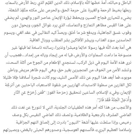
الباطل وحبائله، أمة خصَّها الله بالإسلام، ذلك الدين القيِّم الذي ربط الأرض بالسماء،
ربطها بخيط الرحمة والغيرة على حرمة الحق، والحرص على مكثه متَّقِدَ الشعلة،
يضيء للحيارى فجاج المسير، ويحفظ لبؤرة الإيمان عناصر النور والهدى، ثم يضفي
على هذا القبس مظاهر التمازج والتماسك، الذي يرد غوائل الجَور، ويحول دون
وقوب غسق الجاهلية، ويدفع شر ما خُلق، ويصدُّ كيد النفاثين في عقد الغي، ويسوم
الحاسدين سوء العذاب، ويبشر الأفاكين بشر المنقلب ووبال العاقبة.
هي أمة بعث الله فيها رسولا خاتِما ومبشرا ونذيرا، رسالته ناسخة لما قبلها غير
منسوخة ما دامت السماوات والأرض، فيا له من إيجاد وياله من إمداد..، فعجيب أن
نرى هذه الأمة اليوم في ذيل الركب، تستجدي الإطعام من الجوع من أكلة السحت،
وتنشد الأمن من الخوف من المتجبرين بغير حق، وهي اليوم ظاهر مريض وباطن
موبوء، فما أبعد هذا اليوم عن ذلك الأمس التليد، يوم كانت شجرة أسلافنا ظِلا ظليلا
لكل الفارين من سطوة الاستبداد، الهاربين من شقوة الاستعباد، الباحثين عن أترجَّة
الإيمان، وفيء الإسلام، الساعين لتحقيق زحزحة الفوز: “فَمَن زُحْزِحَ عَنِ النَّارِ
وَأُدْخِلَ الْجَنَّةَ فَقَدْ فَازَ”.
والأعجب من هذا كله أمر هذه الطفيليات الجلدية، التي لا تتورع عن نعت ذلك
الماضي المشرف بالرجعية والظلامية، وتصف ذلك الماضي النفيس بكل وصف
رخيص، وإذا سلطت عليها أشعة “النيون” بادرت إلى إلصاق التهم الجزافية
بإسلامنا العظيم البريء، فألسنتهم العوسجية، وصدورهم الحبلى بالبغض، وبصيرتهم