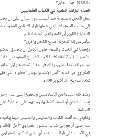
فلماذا كل هذا النفاق؟
انعدام النزاهة العلمية في الكتاب العلمانيين
عمل الكحل باستماتة منذ أغلقت دور القرآن على أن يصفي
إلى جانب الجمعيات التي شملها قرار الإغلاق المشوب 
الانطباع القوي أن قلمه يكتب تحت الطلب.
فبأمر من إذا تتحرك أصابع الكحل يا ترى؟
بتكفير المغاربة ناقلا كلاما لأحد الشيوخ السعوديين غاية
من حياته نصف قرن، وذلك في مقال تحت عنوان “خلفيات
المغراوي من كتابه “أهل الإفك والبهتان” فتاواه التي تف
3552 بتاريخ 30 أكتوبر 2008.
وذلك كله انتقاما من الإسلاميين وتحفيزا على عدم رجوع
إحداث الفتن أو المشاركة فيها، وحثهم على الحفاظ على أ
المسلمة.
ولكوني قد ألفت الكذب والتدليس والتلبيس فيما يكتبه 
عنه حتى أرجع إلى كتاب الدكتور المغراوي “أهل الإفك وال
في الكذب على قرائه، إذ تعمد أن يؤذي الدكتور المغراوي