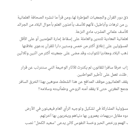
 القرآن والجمعيات المؤطرة لها، ومن قرأ ما تنشره الصحافة العلمانية
ون من ترهات وأباطيل، لأنهم للأسف يأخذون العلم بأحوال البلاد من الجرائد
للأسف علماني المشرب مادي النزعة.
لمانية المعادية للتدين والعاملة على إسقاط إمارة المؤمنين أو على الأقل
المسؤولين على إغلاق أكثر من خمس وستين دارا للقرآن بدعوى علاقتها
مذهب البلاد ومعاديا للثوابت، وقد مضى على جمعيته أكثر من اثنين وثلاثين
ب خرقا سافرا للقانون، لم يكترث للآثار الوخيمة التي ستترتب عن قرار
 ظلت تعمل على تأطير المواطنين.
يقف العلمانيون موقف المدافع عن هذا الشطط، منوهين بهذا الخرق السافر
مجتمع المغربي حتى لا يفقد أمنه الروحي وطمأنينته وسلامه!!
مسؤولية المشاركة في تشكيل وتوجيه الرأي العام فيعيثون في الأرض
وه مقابل دريهمات يعمرون بها دنياهم ويخربون بها آخرتهم.
عف الهمم ورخص الحبر وخسة النفوس كائن يدعى “سعيد الكحل” نصب