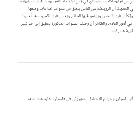
من قراءة أكاذيبه، ولو كان في زمن الاعتداد بالمروءة لما قبلت له شهادة،
 وفي الحديث أن الرويبضة من الناس ينطق في سنوات خداعات وصفها
ويُكذَّب فيها الصادق ويؤتمن فيها الخائن ويخون فيها الأمين، وقد أخبرنا
م في أمور العامة. والظاهر أن وصف السنوات المذكورة ينطبق إلى حد كبير
قوية على ذلك.
كّون لمجازر وجرائم الاحتلال الصهيوني في فلسطين عابد عبد المنعم