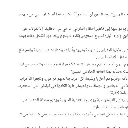
البهتان” يجد القارئ أن الدكتور ألَّف كتابه هذا أصلا للرد على من يتهمه
يدعو فيها إلى تكفير النظام المغربي، ما هي في الحقيقة إلا نقولات عن
ي لإلزام أتباع الشيخ السعودي بكلام شيخهم بينما مهد الكحل مقاله بوعد
يشكلها المغراوي بمدارسة ودوره وأتباعه وعقائده على الدولة والمجتمع
ه أهل الإفك والبهتان:
م يرون أمام أعينهم مظاهر الشرك فلا تحرك فيهم ساكنا، ولا يحسبون لهذا
نكر ويتألم لهذا الواقع الجاهلي السيئ”.
أمة، وفرقوهم أحزابا وشيعا، كل حزب بما لديهم فرحون، وتابعوا الأحزاب
ة في المجالس والبرلمانات والديمقراطية الكافرة في البلدان التي استعمرت
نظمة كافرة”.
لذي يتبنى الديمقراطية ويشرع للتعددية الحزبية ويقيم سلطة الشعب عبر
 بالضرورة نظام كافر”.
 النظام الملكي المغربي بأحزابه ومؤسساته ومواطنيه وفي هذا المنحى لا