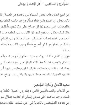
الخوارج والمنافقين..” أهل الإفك والبهتان
من تتبع تصريحات بعض المسؤولين بخصوص قضية إغلاق دور
يكاد يوقن أن المسؤولين فعلا متأثرون بما يكتبه العلماني
والمجلات التي يجدونها كل صباح على مكاتبهم، وأغلبها 
وإلا كيف يمكن أن نفهم التوافق الغريب بين الطموحات الع
الحد من اختصاصات الملك إلى حد الرمزية، وبين إقدام 
بالدكتور المغراوي الذي أصبح فجأة ودون إنذار مخالفا ل
سنة؟
قرار الإغلاق هذا اعتبرته جمعيات حقوقية وهيئات وأحزا
إغلاق وتجميد نشاط هذا الكم الهائل من المؤسسات التي
وما دامت القضية متعلقة بالقرآن الكريم فليس غريبا أن 
لقانون الحريات العامة، متظاهرين بالتباكي على واقع ال
سعيد الكحل وإمارة المؤمنين
من الكتاب والصحافيين أناس لا يقدرون أهمية الكلمة و
فساد، وربما ساهموا في سجن إنسان أو تعذيبه بمقال سود
من هؤلاء المشتغلين بالكتابة في زمن تسلط القلم وض