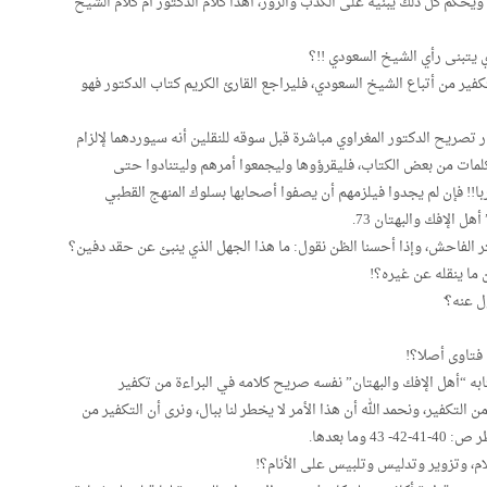
حكم كل ذلك يبنيه على الكذب والزور، أهذا كلام الدكتور أم كلام الشيخ
ي يتبنى رأي الشيخ السعودي !!؟
تكفير من أتباع الشيخ السعودي، فليراجع القارئ الكريم كتاب الدكتور فهو
 تصريح الدكتور المغراوي مباشرة قبل سوقه للنقلين أنه سيوردهما لإلزام
كلمات من بعض الكتاب، فليقرؤوها وليجمعوا أمرهم وليتنادوا حتى
ا!! فإن لم يجدوا فيلزمهم أن يصفوا أصحابها بسلوك المنهج القطبي
ل الإفك والبهتان 73.
بتر الفاحش، وإذا أحسنا الظن نقول: ما هذا الجهل الذي ينبئ عن حقد دفين؟
 ما ينقله عن غيره؟!
ل عنه؟ّ
فتاوى أصلا؟!
ابه “أهل الإفك والبهتان” نفسه صريح كلامه في البراءة من تكفير
التكفير، ونحمد الله أن هذا الأمر لا يخطر لنا ببال، ونرى أن التكفير من
م، وتزوير وتدليس وتلبيس على الأنام؟!