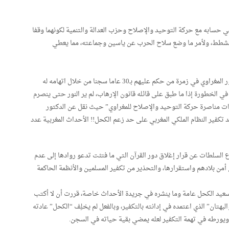
 حسابه مع حركة التوحيد والإصلاح وحزب العدالة والتنمية لكونهما وقفا
بالشطط، ولأمر ما وضع سلاح الحرب عن ياسين وجماعته، مما يعطي
وإمعانا في الخبث والسفه حاول الكحل أن يخندق الدكتور المغراوي في زمرة من حكم عليهم بـ30 عاما سجنا من خلال اتهامه له
 في الخطورة إذا ما طبق على قائله قانون الإرهاب، لم ير النور حتى ينصرم
 مناصرة حركة التوحيد والإصلاح للمغراوي” حيث نقل عن الدكتور
يد تكفير النظام الملكي المغربي على حد زعم الكحل!! الأحداث المغربية عدد
 السلطات عن قرار إغلاق دور القرآن التي ما فتئت تدعو روادها إلى عدم
من بلادهم واستقرارها، والتحذير من تكفير المسلمين والأنظمة الحاكمة
سعيد الكحل عامة وما ينشره في جريدة الأحداث خاصة، قررت أن لا أكتب
بهتان” الذي اعتمده في إدانته بالتكفير، وبالفعل لم يخلِف “الكحل” عادته
 ويورطه في تهمة التكفير لعله يمضي بقية حياته في السجن.