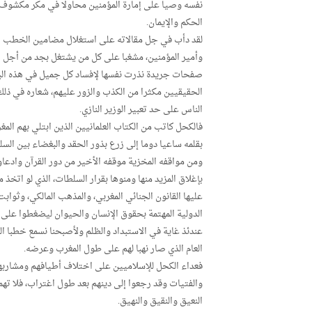
نفسه وصيا على إمارة المؤمنين محاولا في مكر مكشوف فص
الحكم والإيمان.
لقد دأب في جل مقالاته على استغلال مضامين الخطب الم
وأمير المؤمنين، مشغبا على كل من يشتغل بجد من أجل ا
صفحات جريدة نذرت نفسها لإفساد كل جميل في هذه البل
الحقيقيين مكثرا من الكذب والزور عليهم، شعاره في ذلك:
الناس على حد تعبير الوزير النازي.
فالكحل كاتب من الكتاب العلمانيين الذين ابتلي بهم ال
بقلمه ساعيا دوما إلى زرع بذور الحقد والبغضاء بين الس
ومن مواقفه المخزية موقفه الأخير من دور القرآن وادعاؤ
بإغلاق المزيد منها ومنوها بقرار السلطات، الذي لو اتخذ
عليها القانون الجنائي المغربي، والمذهب المالكي، وثوابت
الدولية المهتمة بحقوق الإنسان والحيوان ليضغطوا على 
عندئذ غاية في الاستبداد والظلم ولأصبحنا نسمع خطبا ال
العام الذي صار نهبا لهم على طول المغرب وعرضه.
فعداء الكحل للإسلاميين على اختلاف أطيافهم ومشاربهم إ
والفتيات وقد رجعوا إلى دينهم بعد طول اغتراب، فلا تهمه 
النعيق والنقيق والنهيق.