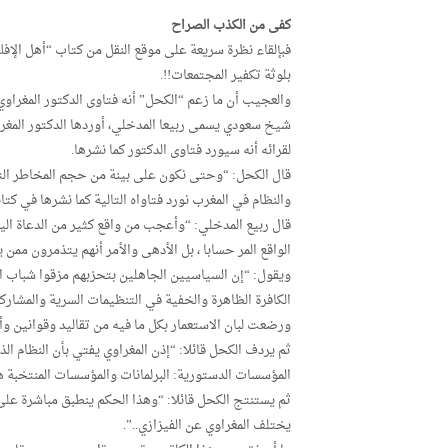
كفى من الكذب الصراح
فبإلقاء نظرة سريعة على موقع النقل من كتاب “أهل الإفك و
بلوثة تكفير المجتمعات!!.
والعجيب أن ما زعم “الكحل” أنه فتاوى الدكتور المغراوي 
شيخ سعودي يسمى ربيعا المدخلي، أوردها الدكتور المغراو
لقرائه أنه سيورد فتاوى الدكتور كما نشرها.
قال الكحل: “وحتى نكون على بينة من حجم المخاطر التي 
والنظام في المغرب نورد فتاواه التالية كما نشرها في كتاب
قال ربيع المدخلي: “وأعجب من واقع كثير من الدعاة اليو
الواقع المر حسابا ، بل الأدهى والأمر أنهم يتذمرون ممن ي
ويقول: “إن السياسيين الجاهلين بتحزبهم مزقوا شباب ال
الكافرة الظاهرة والخفية في التنظيمات السرية والمشارك
ورضعت لبان الاستعمار بكل ما فيه من تقاليد وقوانين وأ
ثم يردف الكحل قائلا: “إذن المغراوي يفتي بأن النظام ا
المؤسسات الدستورية: البرلمانات والمؤسسات المنتخبة هو
ثم يستنتج الكحل قائلا: “وهذا الحكم ينطبق مباشرة على
يختلف المغراوي عن الفيزازي..”.