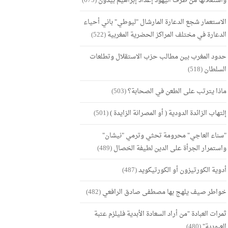
واستغلالها من طرف اليهود إعداد إبراهيم بيدون
(675)
الاستعمار شجع الدعارة المارشال "ليوطي" باني أحياء
الدعارة في مختلف المراكز الحضرية المغربية
(522)
حدود المغرب بين مطالب حزب الاستقلال وتطلعات
السلطان
(518)
ماذا يترتب على الطعن في الصحابة؟
(503)
إلتهاب الزائدة الدودية ( أو المصرانة الزايدة )
(501)
"سناء العاجي" محرومة تحثي وترمي "نيشان"
واستمرار الجرأة على الدين لطيفة الخصال
(489)
أدوية الكورتيزون أو الكورتيكويد
(487)
خواطر صيف يلهج بها مصطفى صادق الرافعي
(482)
ثمرات العبادة "من أراد السعادة الأبدية فليلزم عتبة
العبودية"
(480)