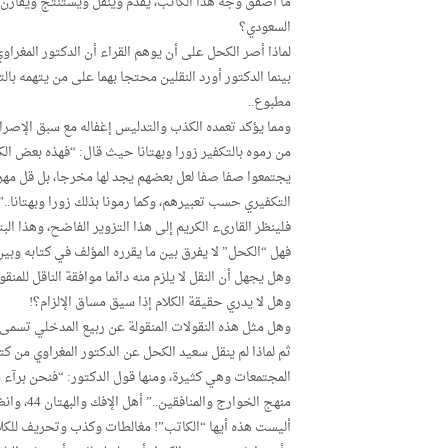
ما أصفق وجه هذا الكاتب، يقدم وينقل ويستنتج ويقارن وي
السعودي؟
لماذا أصر الكحل على أن يوهم القراء أن الدكتور المغراو
بينما الدكتور أورد النقلين محتجا بهما على من يتهمه بال
مطبوع..
ومما يؤكد تعمده الكذب والتدليس إغفاله مع سبق الإصرار
من رموه بالتكفير زورا وبهتانا حيث قال: “فهذه بعض ال
يجتمعوا صفا صفا لعل بعضهم يجد لها مخرجا، بل قل مهرب
التكفيري حسب تعبيرهم، وكما رمونا بذلك زورا وبهتانا..” أه
فلينظر القارىء الكريم إلى هذا التزوير الفاضح، وهذا ال
فهل “الكحل” لا يفرق بين ما يقرره المؤلف في كتابه وبين
وهل يجهل أن النقل لا يلزم منه دائما موافقة الناقل للمنقو
وهل لا يدري حقيقة الكلام إذا سيق مساق الإلزام؟!
وهل مثل هذه النقولات المنقولة عن ربيع المدخلي تسمى 
ثم لماذا لم ينقل سعيد الكحل عن الدكتور المغراوي من كت
المجتمعات وهي كثيرة، ومنها قول الدكتور: “فنحن برآء من 
منهج الخوارج والمنافقين..” أهل الإفك والبهتان 44، وانظر ص: 40-41-42- 43 وما بعدها.
أليست هذه أيها “الكاتب”! مغالطات وكذب وتحريف للكلا