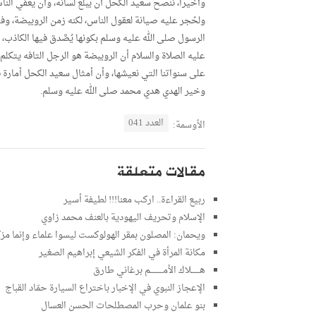
وأخيرا، ننصح سعيد الكحل أن يبلع لسانه، وأن يعفي الناس 
ولحُجر عليه صيانة لعقول الناس، لكنه زمن الرويبضة،
الرسول صلى الله عليه وسلم بكونها يُصَّدق فيها الكاذب، 
عليه الصلاة والسلام أن الرويبضة هو الرجل التافه يتكل
على سنواتنا التي نعيشها، وأن أمثال سعيد الكحل أمارة 
وخير الهدي هدي محمد صلى الله عليه وسلم.
العدد 041
الأوسمة:
مقالات متعلقة
ربيع القراءة.. اركب معنا!!! لطيفة أسير
الإسلام وتحريف اليهودية بالعنف محمد زاوي
ويحمان: المصلون بمقر الهولوكست ليسوا علماء وإنما مز
مكانة المرأة في الفكر الشيعي إبراهيم الصغير
هــــــلاك الأمـــــــــم برغاني طارق
الإعجاز النبوي في الإخبار باختراع السيارة حمّاد القباج
بنو علمان وحرب المصطلحات الحسن العسال