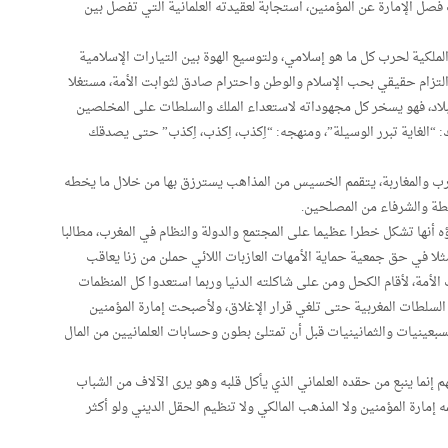
ل الإمارة عن المؤمنين، استجابة لعقيدته العلمانية التي تفصل بين
لكية لحرب كل ما هو إسلامي، ولتوسيع الهوة بين التيارات الإسلامية
لتزام حقيقي بحب الإسلام والوطن واحترام صادق لثوابت الأمة، مستغلا
اد، فهو يسخر كل مجهوداته لاستعداء الملك والسلطات على المخلصين
 “الغاية تبرر الوسيلة”، ومنهجه: “اِكذب، اِكذب، اِكذب” حتى يصدقك
مغرب والمغاربة، يتقمم الخسيس من المذاهب يسترزق بها من خلال ما يخطه
لطة والشرفاء من المصلحين.
ه أنها تشكل خطرا عظيما على المجتمع والدولة والنظام في المغرب، مطالبا
 مثلا في حق جمعية حماية الأمهات العازبات اللائي حملن من زنا يعاقب
 الأمة، لأقام الكحل ومن على شاكلته الدنيا وربما استعدوا كل المنظمات
السلطات المغربية حتى تلغي قرار الإغلاق، ولأصبحت إمارة المؤمنين
سبعينيات والثمانينيات قبل أن تمتلئ بطون وحسابات العلمانيين من المال
نما ينبع من حقده العلماني الذي يأكل قلبه وهو يرى الآلاف من الشباب
إمارة المؤمنين ولا المذهب المالكي ولا تنظيم الحقل الديني ولو أكثر