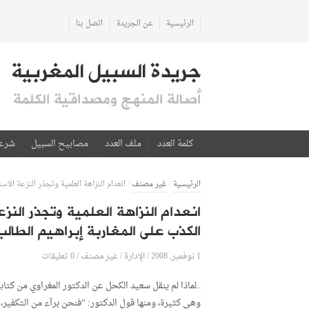
الرئيسية
عن الجريدة
اتصل بنا
جريدة السبيل المغربية
أصالة المنهج ومصداقية الكلمة
كلمة العدد
ملف العدد
مصابيح السبيل
شرع
الرئيسية
/
غير مصنف
/
انعدام النزاهة العلمية وتجذر النزعة الا
انعدام النزاهة العلمية وتجذر الن
الكذب على المغاربة إبراهيم الطالب
1 نوفمبر, 2008
الإدارة
0 تعليقات
/
/
غير مصنف
/
..لماذا لم ينقل سعيد الكحل عن الدكتور المغراوي من كتا
وهي كثيرة، ومنها قول الدكتور: “فنحن برآء من التكفير، ون