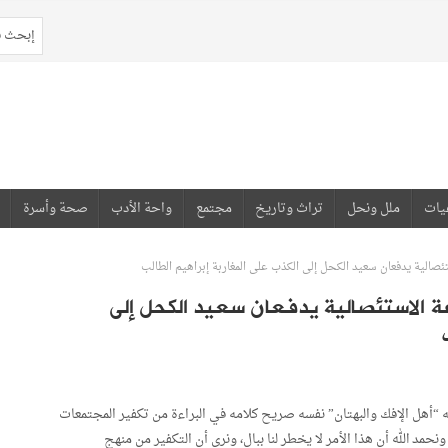
يات
ملل ونحل
تراث وتاريخ
مجتمع
واحة الأدب
صحة وأسرة
ستئصالية يدفعان سعيد الكحل إلى الكذب على المغاربة إبراهيم الطالب
زعة الاستئصالية يدفعان سعيد الكحل إلى
به “أهل الإفك والبهتان” نفسه صريح كلامه في البراءة من تكفير المجتمعات
حمد الله أن هذا الأمر لا يخطر لنا ببال، ونرى أن التكفير من منهج