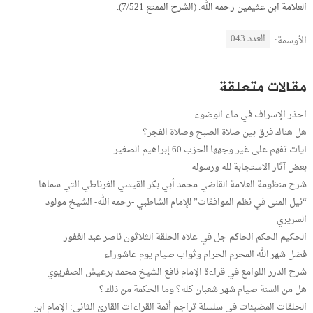
العلامة ابن عثيمين رحمه الله. (الشرح الممتع 7/521).
العدد 043
الأوسمة:
مقالات متعلقة
احذر الإسراف في ماء الوضوء
هل هناك فرق بين صلاة الصبح وصلاة الفجر؟
آيات تفهم على غير وجهها الحزب 60 إبراهيم الصغير
بعض آثار الاستجابة لله ورسوله
شرح منظومة العلامة القاضي محمد أبي بكر القيسي الغرناطي التي سماها
“نيل المنى في نظم الموافقات” للإمام الشاطبي -رحمه الله- الشيخ مولود
السريري
الحكيم الحكم الحاكم جل في علاه الحلقة الثلاثون ناصر عبد الغفور
فضل شهر الله المحرم الحرام وثواب صيام يوم عاشوراء
شرح الدرر اللوامع في قراءة الإمام نافع الشيخ محمد برعيش الصفريوي
هل من السنة صيام شهر شعبان كله؟ وما الحكمة من ذلك؟
الحلقات المضيئات في سلسلة تراجم أئمة القراءات القارئ الثاني: الإمام ابن