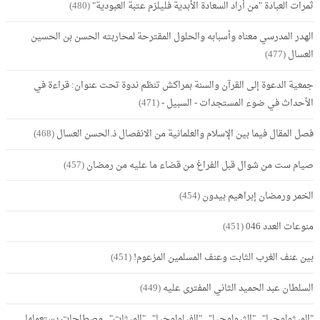
ثمرات العبادة "من أراد السعادة الأبدية فليلزم عتبة العبودية"
(480)
الهدر المدرسي معناه وأسبابه والحلول المقترحة لمحاربته الحسن بن الحسين
العسال
(477)
جمعية الدعوة إلى القرآن والسنة بمراكش تنظم ندوة تحت عنوان: قراءة في
الأحداث في ضوء المستجدات - السبيل -
(471)
فصل المقال فيما بين الإسلام والعلمانية من الانفصال ذ.الحسن العسال
(468)
صيام ست من شوال قبل الفراغ من قضاء ما عليه من رمضان
(457)
الخمر ورمضان إبراهيم بيدون
(454)
منوعات العدد 046
(451)
بين عنف الغرب الثابت وعنف المسلمين المزعوم!
(451)
السلطان عبد الحميد الثاني المفترى عليه
(449)
"الميثولوجيا".. "الثيولوجيا".. "الفيلولوجيا".. "الميثات".. مصطلحات يستعملها