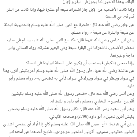
المِلك، وهذا الأخير إنما يجوز في البقر والإبل).
وإذا كانت الأضحية من الإبل جاز اشتراك سبعة أو عشرة فيها، وإذا كانت من البقر
أجزأت عن السبعة:
عن جابر رضي الله عنه قال: «نحرنا مع النبي صلى الله عليه وسلم بالحديبية؛ البدنة
عن سبعة والبقرة عن سبعة». رواه مسلم.
وعن ابن عباس رضي الله عنهما قال: «كنا مع النبي صلى الله عليه وسلم في سفر،
فحضر الأضحى، فاشتركنا في البقرة سبعة وفي البعير عشرة». رواه النسائي وابن
ماجة وغيرهما.
وإذا ضحى بالكبش فيستحب أن يكون على الصفة الواردة في السنة:
عن عائشة رضي الله عنها: «أن رسول الله صلى الله عليه وسلم أمر بكبش أقرن، يطأ
في سواد وينظر في سواد ويبرك في سواد، فأتي به فضحى به». رواه مسلم وأبو
داود.
وعن أنس رضي الله عنه قال: «ضحى رسول الله صلى الله عليه وسلم بكبشين
أقرنين أملحين». البخاري ومسلم وأبو داود واللفظ له.
وعن أبي سعيد رضي الله عنه قال: «كان رسول الله صلى الله عليه وسلم يضحي
بكبش أقرن فحيل». أبو داود (2796) وصححه الألباني.
وعن أبي هريرة: «أن رسول الله صلى الله عليه وسلم كان إذا أراد أن يضحي اشترى
كبشين عظيمين سمينين أقرنين أملحين موجوءين، فذبح أحدهما عن أمته؛ لمن