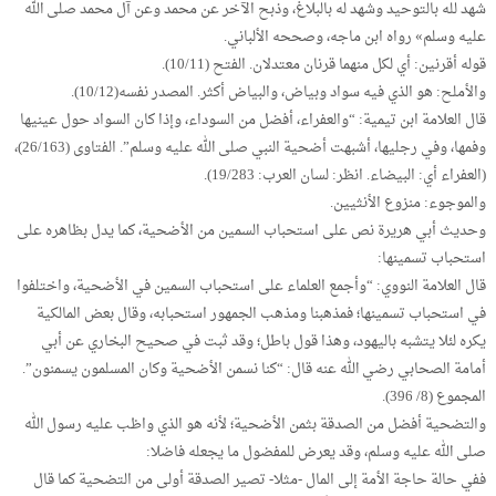
شهد لله بالتوحيد وشهد له بالبلاغ، وذبح الآخر عن محمد وعن آل محمد صلى الله
عليه وسلم» رواه ابن ماجه، وصححه الألباني.
قوله أقرنين: أي لكل منهما قرنان معتدلان. الفتح (10/11).
والأملح: هو الذي فيه سواد وبياض، والبياض أكثر. المصدر نفسه(10/12).
قال العلامة ابن تيمية: “والعفراء، أفضل من السوداء، وإذا كان السواد حول عينيها
وفمها، وفي رجليها، أشبهت أضحية النبي صلى الله عليه وسلم”. الفتاوى (26/163)،
(العفراء أي: البيضاء. انظر: لسان العرب: 19/283).
والموجوء: منزوع الأنثيين.
وحديث أبي هريرة نص على استحباب السمين من الأضحية، كما يدل بظاهره على
استحباب تسمينها:
قال العلامة النووي: “وأجمع العلماء على استحباب السمين في الأضحية، واختلفوا
في استحباب تسمينها؛ فمذهبنا ومذهب الجمهور استحبابه، وقال بعض المالكية
يكره لئلا يتشبه باليهود، وهذا قول باطل؛ وقد ثبت في صحيح البخاري عن أبي
أمامة الصحابي رضي الله عنه قال: “كنا نسمن الأضحية وكان المسلمون يسمنون”.
المجموع (8/ 396).
والتضحية أفضل من الصدقة بثمن الأضحية؛ لأنه هو الذي واظب عليه رسول الله
صلى الله عليه وسلم، وقد يعرض للمفضول ما يجعله فاضلا:
ففي حالة حاجة الأمة إلى المال -مثلا- تصير الصدقة أولى من التضحية كما قال