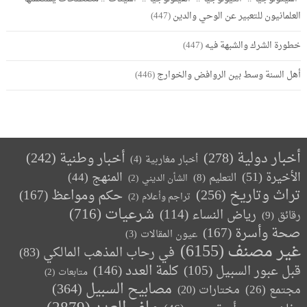
العلمانيون للتعبير عن الوحي والدين
(447)
خطورة الشرك والشبهة فيه
(447)
أهل السنة وسط بين الروافض والخوارج
(446)
أخبار دولية
(278)
أخبار وطنية
(242)
أخبار مغاربية
(4)
الأخيرة
(51)
المنهج
(44)
التعليم
(8)
الشأن الديني
(2)
تراث وتاريخ
(256)
حكم ومواعظ
(167)
تراجم وأعلام
(2)
(716)
شرعيات
رياض النساء
(114)
رقائق
(9)
صحة وأسرة
(167)
عيون المقالات
(3)
غير مصنف
(6155)
في رحاب المذهب المالكي
(83)
كلمة العدد
(146)
قبل عبور السبيل
(105)
متابعات
(2)
مصابيح السبيل
(364)
مجتمع
(26)
(20)
مختارات