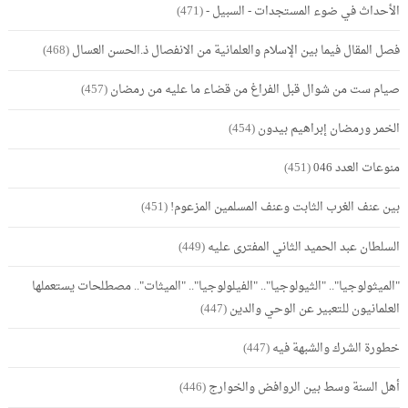
الأحداث في ضوء المستجدات - السبيل -
(471)
فصل المقال فيما بين الإسلام والعلمانية من الانفصال ذ.الحسن العسال
(468)
صيام ست من شوال قبل الفراغ من قضاء ما عليه من رمضان
(457)
الخمر ورمضان إبراهيم بيدون
(454)
منوعات العدد 046
(451)
بين عنف الغرب الثابت وعنف المسلمين المزعوم!
(451)
السلطان عبد الحميد الثاني المفترى عليه
(449)
"الميثولوجيا".. "الثيولوجيا".. "الفيلولوجيا".. "الميثات".. مصطلحات يستعملها
العلمانيون للتعبير عن الوحي والدين
(447)
خطورة الشرك والشبهة فيه
(447)
أهل السنة وسط بين الروافض والخوارج
(446)