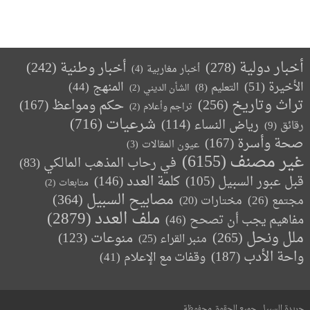
أخبار دولية
(278)
أخبار وطنية
(242)
أخبار مغاربية
(4)
الأخيرة
(51)
المنهج
(44)
التعليم
(8)
الشأن الديني
(2)
تراث وتاريخ
(256)
حكم ومواعظ
(167)
تراجم وأعلام
(2)
(716)
شرعيات
رياض النساء
(114)
رقائق
(9)
صحة وأسرة
(167)
عيون المقالات
(3)
غير مصنف
(6155)
في رحاب المذهب المالكي
(83)
كلمة العدد
(146)
قبل عبور السبيل
(105)
متابعات
(2)
مصابيح السبيل
(364)
مجتمع
(26)
(20)
مختارات
ملف العدد
(2879)
مفاهيم يجب أن تصحح
(46)
ملل ونحل
(265)
(123)
منوعات
منبر القراء
(25)
واحة الأدب
(187)
وقفات مع الإعلام
(41)
جريدة السبيل. جميع الحقوق محفوظة