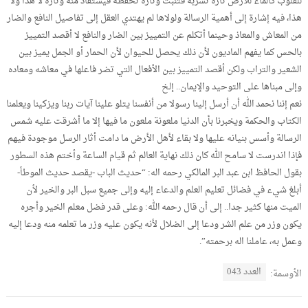
للقلوب كالماء للأرض تارة تشربه فتنبت وتارة تحفظه فيستفاد منه وتارة لا هذا ولا
هذا، فيه إشارة إلى أهمية الرسالة ولولاها لم يهتدي العقل إلى تفاصيل النافع والضار
من المعاش والمعاذ وحينما أتكلم عن التمييز بين الضار والنافع لا أقصد التمييز
بالحس كما يفهم الماديون لأن ذلك يحصل للحيوان لأن الحمار أو الجمل يميز بين
الشعير والتراب ولكن أقصد التمييز بين الأفعال التي تضر فاعلها في معاشه ومعاده
وإلى مبناها على التوحيد والإيمان.. إلخ
نعم إننا نحمد الله أن أرسل إلينا رسولا من أنفسنا يتلو علينا آيات ربنا ويزكينا ويعلمنا
الكتاب والحكمة ويخبرنا بأن الدنيا ملعونة ملعون ما فيها إلا ما أشرقت عليه شمس
الرسالة وأسس بنيانه عليها ولا بقاء لأهل الأرض ما دامت أثار الرسل موجودة فيهم
فإذا اندرست لا سامح الله كان ذلك نهاية العالم ثم قيام الساعة وأختم هذه السطور
بقول الحافظ ابن عبد البر المالكي رحمه اله: “حديث الباب -يقصد حديث الموطأ-
أبلغ شيء في فضائل تعليم العلم والدعاء إليه وإلى جميع سبل البر والخير لأن
الميت منها كثير جدا.. إلى أن قال رحمه الله: وعلى قدر فضل معلم الخير وأجره
يكون وزر من علم الشر ودعا إلى الضلال لأنه يكون عليه وزر ما تعلمه منه ودعا إليه
وعمل به، عاملنا اله برحمته”.
العدد 043
الأوسمة: