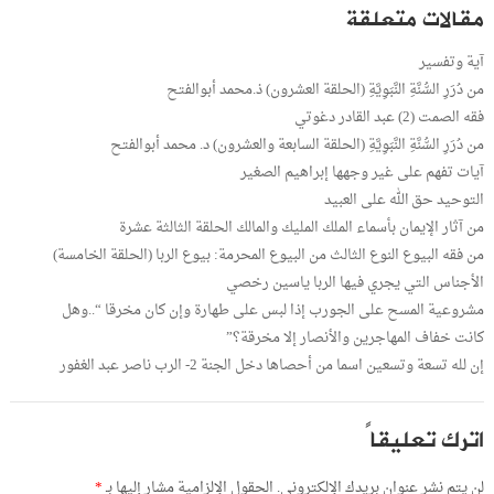
مقالات متعلقة
آية وتفسير
من دُرَرِ السُّنَّةِ النَّبَوِيَّةِ (الحلقة العشرون) ذ.محمد أبوالفتح
فقه الصمت (2) عبد القادر دغوتي
من دُرَرِ السُّنَّةِ النَّبَوِيَّةِ (الحلقة السابعة والعشرون) د. محمد أبوالفتح
آيات تفهم على غير وجهها إبراهيم الصغير
التوحيد حق الله على العبيد
من آثار الإيمان بأسماء الملك المليك والمالك الحلقة الثالثة عشرة
من فقه البيوع النوع الثالث من البيوع المحرمة: بيوع الربا (الحلقة الخامسة)
الأجناس التي يجري فيها الربا ياسين رخصي
مشروعية المسح على الجورب إذا لبس على طهارة وإن كان مخرقا “..وهل
كانت خفاف المهاجرين والأنصار إلا مخرقة؟”
إن لله تسعة وتسعين اسما من أحصاها دخل الجنة 2- الرب ناصر عبد الغفور
اترك تعليقاً
لن يتم نشر عنوان بريدك الإلكتروني.
الحقول الإلزامية مشار إليها بـ
*