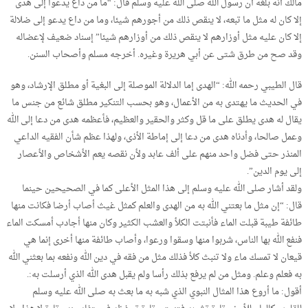
مالك أنه بلغه أن رسول الله صلى الله عليه وسلم قال: “ما من داع يدعوا إلى هدى
إلا كان له مثل ما تبعه، لا ينقص ذلك من أجورهم شيئا، وما من داع يدعو إلى ضلالة
إلا كان عليه مثل أوزارهم لا ينقص ذلك من أوزارهم شيئا” إسناد ضعيف لإعضاله
وقد صح من طرق شتى عن أبي هريرة وغيره. أخرجه مسلم وأصحاب السنن.
قال الطيبي رحمه الله: “الهدى إما الدلالة الموصلة إلى البغية أو مطلق الإرشاد، وهو
في الحديث ما يهتدى به من الأعمال، وهو بحسب التنكير مطلق شائع من جنس ما
يقال له هدى يطلق على ما قل وكثر والحقير والعظيم، فأعظمه هدى من دعا إلى الله
وعمل صالحا، وأدناه هدى من دعا إلى إماطة الأذى، ولهذا عظم شأن الفقيه الداعي
المنذر حتى فضل واحد منهم على ألف عابد ولأن نقصه يعم الأشخاص والأعصار
إلى يوم الدين”.
ولقد أشار صلى الله عليه وسلم إلى هذا المثل الأعلى كما في الصحيحين حينما
قال: “إن مثل ما بعتني الله به من الهدى والعلم كمثل غيث أصاب أرضا فكانت منها
طائفة طيبة قبلت الماء فأنبتت الكلأ والعشب الكثير وكان منها أجادب أمسكت الماء
فنفع الله بها الناس، شربوا منها وسقوا ورعوا، وأصاب طائفة منها أخرى إنما هي
قيعان لا تمسك ماء ولا تنبث كلأ فذلك مثل من فقه في دين الله ونفعه بما بعثني الله
به فعلم وعلم. ومثل من لم يرفع بذلك رأسا ولم يقبل هدى الله الذي أرسلت به:.
أقول: ما أروع هذا المثال النبوي الذي شبه به ما بعث به صلى الله عليه وسلم