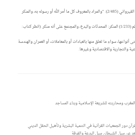
قال النفراوي في الفواكه الدواني على رسالة ابن أبي زيد القيرواني (2/485): “والمراد بالمعروف كل ما أمر الله أو رسوله به، والمنكر
وعد القرطبي في المفهم لما أشكل من تلخيص كتاب مسلم (1/233) المنكر: المحدثات والبدع، والمجتمع على أنه منكر. (انظر كتاب:
أنواعها، سواء ما تعلق منها بالعبادات أو بالمعاملات، أو العمران والهندسة
ماعية والتجارية والاقتصادية وغيرها.
لمغرب ومحاربته للشريعة الإسلامية وبناء المساجد
ن دور الجمعيات القرآنية في التنمية البشرية وتأهيل الحقل الديني
عد عن سبل الشيطان سبل البدعة والفرقة