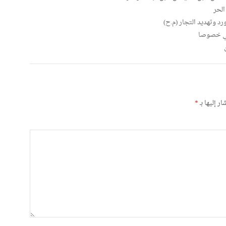
الحر
رد وتهديد التجار (م.ح)
لفي خصوصا
ر إليها بـ
*