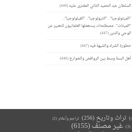
السلطان عبد الحميد الثاني المفترى عليه
(449)
"الميثولوجيا".. "الثيولوجيا".. "الفيلولوجيا"..
"الميثات".. مصطلحات يستعملها العلمانيون للتعبير عن
الوحي والدين
(447)
خطورة الشرك والشبهة فيه
(447)
أهل السنة وسط بين الروافض والخوارج
(446)
تراث وتاريخ
(256)
تراجم وأعلام
(2)
غير مصنف
(6155)
(3)