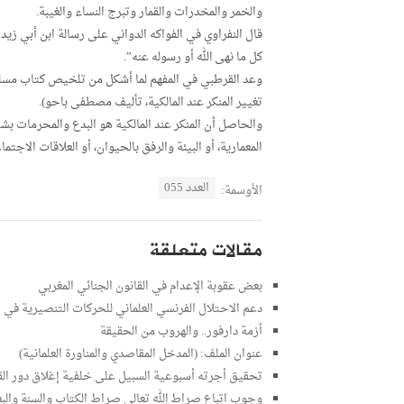
والخمر والمخدرات والقمار وتبرج النساء والغيبة.
كل ما نهى الله أو رسوله عنه”.
تغيير المنكر عند المالكية، تأليف مصطفى باحو).
والحاصل أن المنكر عند المالكية هو البدع والمحرمات بشتى 
المعمارية، أو البيئة والرفق بالحيوان، أو العلاقات الاجت
العدد 055
الأوسمة:
مقالات متعلقة
بعض عقوبة الإعدام في القانون الجنائي المغربي
دعم الاحتلال الفرنسي العلماني للحركات التنصيرية في ا
أزمة دارفور.. والهروب من الحقيقة
عنوان الملف: (المدخل المقاصدي والمناورة العلمانية)
تحقيق أجرته أسبوعية السبيل على خلفية إغلاق دور القرآ
وجوب اتباع صراط الله تعالى صراط الكتاب والسنة والب