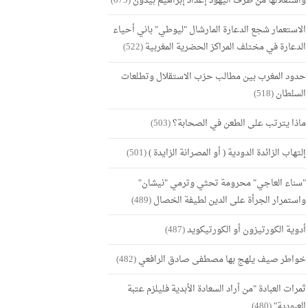
واستغلالها من طرف اليهود إعداد إبراهيم بيدون
(675)
الاستعمار شجع الدعارة المارشال "ليوطي" باني أحياء
الدعارة في مختلف المراكز الحضرية المغربية
(522)
حدود المغرب بين مطالب حزب الاستقلال وتطلعات
السلطان
(518)
ماذا يترتب على الطعن في الصحابة؟
(503)
إلتهاب الزائدة الدودية ( أو المصرانة الزايدة )
(501)
"سناء العاجي" محرومة تحثي وترمي "نيشان"
واستمرار الجرأة على الدين لطيفة الخصال
(489)
أدوية الكورتيزون أو الكورتيكويد
(487)
خواطر صيف يلهج بها مصطفى صادق الرافعي
(482)
ثمرات العبادة "من أراد السعادة الأبدية فليلزم عتبة
العبودية"
(480)