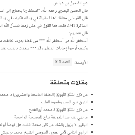
عن الفضيل بن عياض.
قال الحسن البصري رحمه الله: “استغفارنا يحتاج إلى است
قال القرطبي معلقا: “هذا مقولة في زمانه فكيف في زماننا
التذكرة 1/41، قلت: فما القول في مثل زمننا فنسأل الله السلامة والعافية.
قال بعضهم:
أستغفر الله من أستغفر الله *** من لفظة بدرت خالفت مع
وكيف أرجوا إجابات الدعاء وقد *** سددت بالذنب عند ا
العدد 015
الأوسمة:
مقالات متعلقة
من دُرَرِ السُّنَّةِ النَّبَوِيَّةِ (الحلقة التاسعة والعشرون) د. مح
الفرق بين الصبر وقسوة القلب
من دُرَرِ السُّنَّةِ النَّبَوِيَّةِ ذ.محمد أبوالفتح
ما نهي عنه سدا للذريعة يباح للمصلحة الراجحة
اليقين لا يزول بالشك من كان محدثا فشك هل توضأ أو ل
الراوي الثاني لأبي عمرو: السوسي الشيخ محمد برعيش