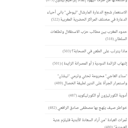
واستغلالها من طرف اليهود إعداد إبراهيم بيدون
(675)
الاستعمار شجع الدعارة المارشال "ليوطي" باني أحياء
الدعارة في مختلف المراكز الحضرية المغربية
(522)
حدود المغرب بين مطالب حزب الاستقلال وتطلعات
السلطان
(518)
ماذا يترتب على الطعن في الصحابة؟
(503)
إلتهاب الزائدة الدودية ( أو المصرانة الزايدة )
(501)
"سناء العاجي" محرومة تحثي وترمي "نيشان"
واستمرار الجرأة على الدين لطيفة الخصال
(489)
أدوية الكورتيزون أو الكورتيكويد
(487)
خواطر صيف يلهج بها مصطفى صادق الرافعي
(482)
ثمرات العبادة "من أراد السعادة الأبدية فليلزم عتبة
العبودية"
(480)