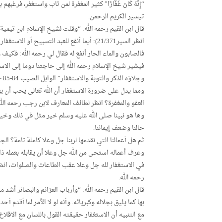
“إِنَّهُ كَانَ غَفَّارًا” كثير المغفرة لمن تاب واستغفر، ف
تيسير الكريم الرحمن.
قال ابن القيم رحمه الله: “وقلت لشيخ الإسلام ابن تيمية 
انظر السير21/371): أيما أنفع للعبد التسبيح أ
فالصابون والماء الحار أنفع له فقال لي رحمه الله: فكيف والثياب
فيشير شيخ الإسلام رحمه الله إلى حاجتنا دوما إلى الاست
وجلاؤه الذكر والتوبة والاستغفار” الوابل الصيب 84-85 – صحيحه.
ومما يدل على ضرورة الاستغفار أن الله تعالى يحب أن يعفو
العفو والمغفرة؟ انظر لطائف المعارف لابن رجب رحمه الله 58
وها هو نبينا صلى الله عليه وسلم خير مثل في ذلك وخير
حالنا وضعف إيماننا.
ثم هل أعمالنا التي نقدمها لربنا جل وعلا كاملة تامة؟ الجو
وعرف أعماله استحى من الله جل وعلا أن يقابله بعمله ذاك
رحمه الله.
قال ابن القيم رحمه الله: “وأرباب العزائم والبصائر أشد
بها كما يليق بجلاله وكبريائه. وأنه لو لا الأمر لما أقدم أحدهم
مع التنبيه أن الاستغفار حقيقته القول باللسان مع الاقلاع 