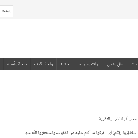
يات
ملل ونحل
تراث وتاريخ
مجتمع
واحة الأدب
صحة وأسرة
حو أثر الذنب والعقوبة.
(فَقُلْتُ اسْتَغْفِرُوا رَبَّكُمْ) أي: اتركوا ما أنتم عليه من الذنوب، واستغفروا الله منها.