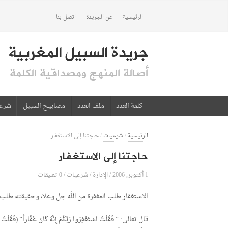
الرئيسية
عن الجريدة
اتصل بنا
جريدة السبيل المغربية
أصالة المنهج ومصداقية الكلمة
كلمة العدد
ملف العدد
مصابيح السبيل
شرع
الرئيسية
/
شرعيات
/
حاجتنا إلى الاستغفار
حاجتنا إلى الاستغفار
1 أكتوبر, 2006
الإدارة
0 تعليقات
/
/
شرعيات
/
الاستغفار طلب المغفرة من الله جل وعلا، وحقيقته طلب م
قال تعالى: ” فَقُلْتُ اسْتَغْفِرُوا رَبَّكُمْ إِنَّهُ كَانَ غَفَّاراً” 