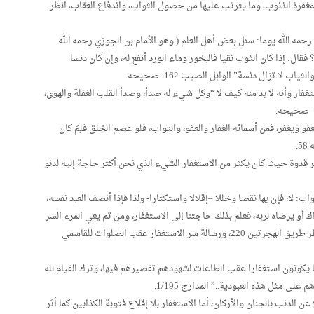
رغبهم بمغفرة الذنوب، وما يترتب عليها من حصول الثواب، واندفاع العقاب، انظر
رحمه الله يوما: سئل بعض أهل العلم ( وهو الأمام بن الجوزي رحمه الله
و الاستغفار؟ فقال: إذا كان الثوب نقيا فالبخور وماء الورد أنفع له، وإن كان دنسا
 لا تزال دنسة” الوابل الصيب 162- صحيحه.
غفار وأنه لا بد منه كيف لا “وكل شيء له صدأ، وصدأ القلب الغفلة والهوى،
 ويغفر، فمن أسمائه الغفار والعفو، والتواب، فلو عصم الخلق فلِمَ كان
.
 قدوة حيث كان يكثر من الاستغفار الشيء الذي نحن أكثر حاجة إليه لدنو
اب: لا، فإن بها نقصا وخللا –إقلالا واستكثارا- ولذا فإذا أنصف العبد نفسه،
 أو يرضاه لربه، فعلم بذلك حاجتنا إلى الاستغفار، ومن تم يعي المرء السر
في الاستغفار لله جل وعلا عقب الطاعات والصلوات، انظر طريق الهجرتين 220، ورسالة سر الاستغفار عقب الصلوات للقاسمي
 ما يكونون استغفارا عقب الطاعات لشهودهم تقصيرهم فيها، وترك القيام لله
 على مثل هذه العبودية..” المدارج 1/195.
عن الذنب بالجنان والأركان، أما الاستغفار بلا إقلاع فتوبة الكذابين كما أثر