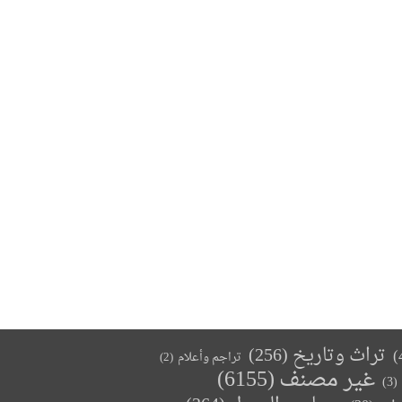
تراث وتاريخ
(256)
تراجم وأعلام
(2)
غير مصنف
(6155)
(3)