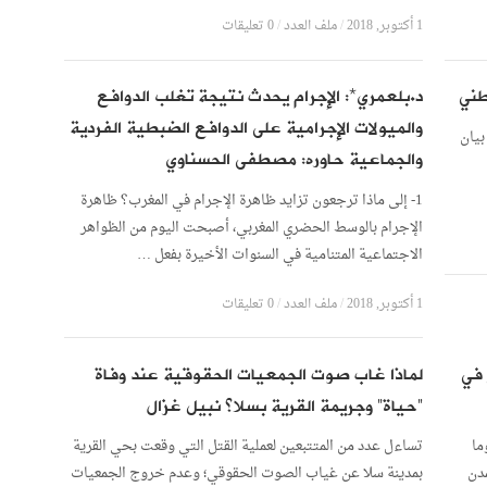
1 أكتوبر, 2018
/
ملف العدد
/
0 تعليقات
طني
د.بلعمري*: الإجرام يحدث نتيجة تغلب الدوافع
والميولات الإجرامية على الدوافع الضبطية الفردية
بيان
والجماعية حاوره: مصطفى الحسناوي
1- إلى ماذا ترجعون تزايد ظاهرة الإجرام في المغرب؟ ظاهرة
الإجرام بالوسط الحضري المغربي، أصبحت اليوم من الظواهر
الاجتماعية المتنامية في السنوات الأخيرة بفعل …
1 أكتوبر, 2018
/
ملف العدد
/
0 تعليقات
 في
لماذا غاب صوت الجمعيات الحقوقية عند وفاة
“حياة” وجريمة القرية بسلا؟ نبيل غزال
ما
تساءل عدد من المتتبعين لعملية القتل التي وقعت بحي القرية
مدن
بمدينة سلا عن غياب الصوت الحقوقي؛ وعدم خروج الجمعيات