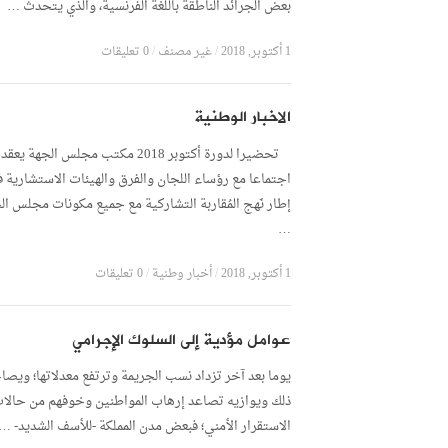
بعض الجرائد الناطقة باللغة الفرنسية، والذي يتحدث …
1 أكتوبر, 2018
/
غير مصنف
/
0 تعليقات
الاخبار الوطنية
تحضيرا لدورة أكتوبر 2018 مكتب مجلس الجهة يعقد
اجتماعا مع رؤساء اللجان والفرق والهيئات الاستشارية 
إطار نَهج المُقاربة التشاركية مع جميع مكونات مجلس ال
…
1 أكتوبر, 2018
/
أخبار وطنية
/
0 تعليقات
عوامل مؤدية إلى السلوك الإجرامي
يوما بعد آخر تزداد نسب الجريمة وترتفع معدلاتها؛ ويص
ذلك ويوازيه تصاعد إرهاب المواطنين وخوفهم من حالا
الاستقرار الأمني؛ فبعض مدن المملكة -للأسف الشديد- …