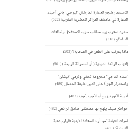
واستغلالها من طرف اليهود إعداد إبراهيم بيدون
(675)
الاستعمار شجع الدعارة المارشال "ليوطي" باني أحياء
الدعارة في مختلف المراكز الحضرية المغربية
(522)
حدود المغرب بين مطالب حزب الاستقلال وتطلعات
السلطان
(518)
ماذا يترتب على الطعن في الصحابة؟
(503)
إلتهاب الزائدة الدودية ( أو المصرانة الزايدة )
(501)
"سناء العاجي" محرومة تحثي وترمي "نيشان"
واستمرار الجرأة على الدين لطيفة الخصال
(489)
أدوية الكورتيزون أو الكورتيكويد
(487)
خواطر صيف يلهج بها مصطفى صادق الرافعي
(482)
ثمرات العبادة "من أراد السعادة الأبدية فليلزم عتبة
العبودية"
(480)