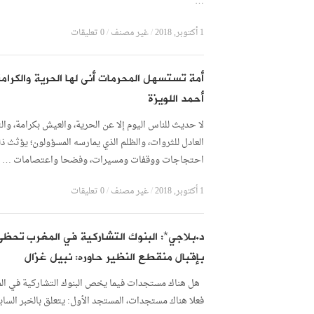
…
1 أكتوبر, 2018
/
غير مصنف
/
0 تعليقات
أمة تستسهل المحرمات أنى لها الحرية والكرامة
أحمد اللويزة
لا حديث للناس اليوم إلا عن الحرية، والعيش بكرامة، وال
العادل للثروات، والظلم الذي يمارسه المسؤولون؛ يؤثث ذ
احتجاجات ووقفات ومسيرات، وفضحا واعتصامات …
1 أكتوبر, 2018
/
غير مصنف
/
0 تعليقات
د.بلاجي*: البنوك التشاركية في المغرب تحظى
بإقبال منقطع النظير حاوره: نبيل غزال
هل هناك مستجدات فيما يخص البنوك التشاركية في ال
فعلا هناك مستجدات، المستجد الأول: يتعلق بالخبر السا