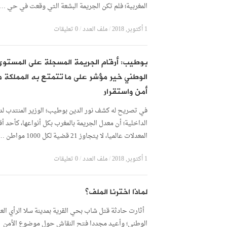
المغربية؛ فلم تكن الجريمة البشعة التي وقعت في حي …
1 أكتوبر, 2018
/
ملف العدد
/
0 تعليقات
بوطيب: أرقام الجريمة المسجلة على المستوى
الوطني خير مؤشر على ما تتمتع به المملكة 
أمن واستقرار
في تصريح له كشف نور الدين بوطيب؛ الوزير المنتدب لد
الداخلية؛ أن معدل الجريمة بالمغرب بكل أنواعها، كأحد أق
المعدلات عالميا، لا يتجاوز 21 قضية لكل 1000 مواطن …
1 أكتوبر, 2018
/
ملف العدد
/
0 تعليقات
لماذا اخترنا الملف؟
أثارت حادثة قتل شاب بحي القرية بمدينة سلا الرأي العا
الوطني؛ وأعيد مجددا فتح النقاش حول موضوع الأمن