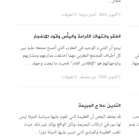
مجال …
1 أكتوبر, 2018
/
أخبار دولية
/
0 تعليقات
الفقر وانتهاك الكرامة واليأس وقود الانفجار
يبدو أن الشيء الوحيد في المغرب الذي أصبح مجمعا عليه بين
في
كل أطياف المجتمع المغربي مهما اختلفت منازعهم ومشاربهم
جهة،
وتوجهاتهم هو “الإفلاس العام”. فحيث ما يممت وجهك …
1 أكتوبر, 2018
/
غير مصنف
/
0 تعليقات
التدين علاج الجريمة
احب
قد يعتقد البعض أن العقيدة التي تقوم عليها سياسة الدولة ليس
ت عدم
لها دور في ارتكاب الجريمة، ولكن الواقع يؤكد غير ذلك حيث
تلعب العقيدة والمبادئ التي تسير عليها الدولة دورا …