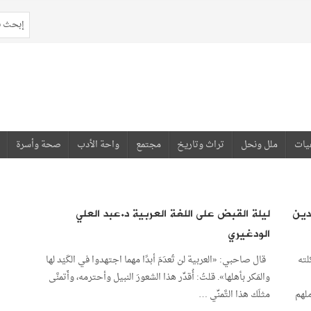
يات
ملل ونحل
تراث وتاريخ
مجتمع
واحة الأدب
صحة وأسرة
دين
ليلة القبض على اللغة العربية د.عبد العلي
الودغيري
لته
قال صاحبي: «العربية لن تُعدَمَ أبدًا مهما اجتهدوا في الكَيْد لها
والمَكر بأهلها». قلتُ: أُقدِّر هذا الشعورَ النبيل وأحترمه، وأَتمنَّى
لهم
مثلَك هذا التَّمنِّي …