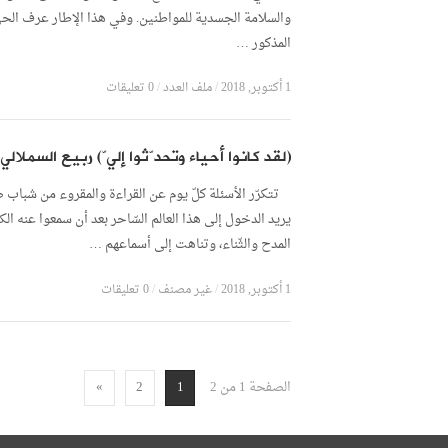
والسلامة الجسدية للمواطنين. وفي هذا الإطار عرف الح
المذكور …
1 أكتوبر, 2018
/
ملف العدد
/
0 تعليقات
(لقد كانوا أحياء وتحدّثوا إليّ) ربيع السملالي
تتكرّر الأسئلة كلّ يوم عن القراءة والمقروء من شباب 
يريد الدخول إلى هذا العالم السّاحر بعد أن سمعوا عنه الكث
المدح والثّناء، وتناهت إلى أسماعهم …
1 أكتوبر, 2018
/
غير مصنف
/
0 تعليقات
الصفحة 1 من 2
»
2
1