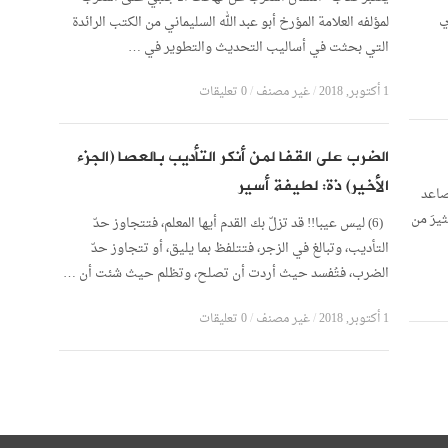
ي
لمؤلفه العلامة المؤرخ أبو عبد الله السليماني من الكتب الرائدة
التي بحثت في أساليب التحديث والتطوير في …
1 أكتوبر, 2018
/
غير مصنف
/
0 تعليقات
الضرب على القفا لمن أنكر التأديب بالعصا (الجزء
الأخير) ذة: لطيفة أسير
صاعد
يرَ من
(6) ليس عيبا!! قد تزلّ بك القدم أيها المعلم، فتتجاوز حدّ
التأديب، وتبالغ في الزجر، فتتلفظ بما يليق، أو تتجاوز حدّ
الضرب، فتُفسد حيث أردت أن تصلح، وتظلم حيث شئت أن …
1 أكتوبر, 2018
/
غير مصنف
/
0 تعليقات