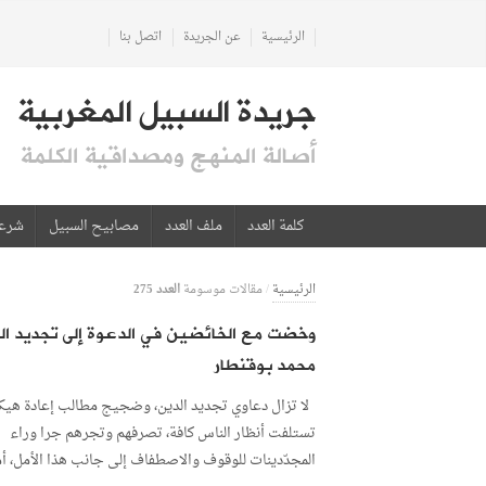
الرئيسية
عن الجريدة
اتصل بنا
جريدة السبيل المغربية
أصالة المنهج ومصداقية الكلمة
كلمة العدد
ملف العدد
مصابيح السبيل
شرع
العدد 275
الرئيسية
/
مقالات موسومة
وخضت مع الخائضين في الدعوة إلى تجديد ال
محمد بوقنطار
لا تزال دعاوي تجديد الدين، وضجيج مطالب إعادة هيك
تستلفت أنظار الناس كافة، تصرفهم وتجرهم جرا وراء
المجدّدينات للوقوف والاصطفاف إلى جانب هذا الأمل، أم