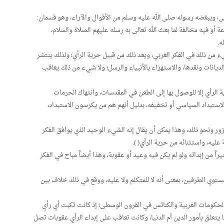
عالى، ويبغضه رسوله صلى الله عليه وسلم من الأقوال والآراء، وهو قسمان:
دعة أو فيه مخالفة لما بعث الله تعالى به رسله عليهم الصلاة والسلام،
ه.
 من ذلك في الفكر الغربي، ويعد ذلك من قبيل حرية الرأي؛ ولذلك ينتشر
 الديانات ونقدها، والاستهزاء بالأنبياء والرسل؛ ولا شيء من ذلك يعاقب
ة الرأي إلا للوصول بها إلى الطعن في المقدسات، وانتهاك الحرمات
لاستبداد السياسي أو تخفيفه، بدليل أنهم هم من يكرسون الاستبداد،
لزور ونحو ذلك، وهذا يمكن أن يقال إنه الشيء الوحيد الذي يوافق الفكر
عليه، واستثنائه من حرية الرأي( ).
يراً من إبدائه ولو لم يكن فيه وعيد أو عقوبة، وهذا أيضاً مباح في الفكر
ستوي الطرفين، بمعنى أنه لا للمتكلم ولا عليه، ووقع في ذلك خلاف بين
الحكومات الغربية والكنائس في القرون الوسطى؛ إذ كانت تكبت أي رأي
ا يتعلق بأمور الدين أم الدنيا، وكانت تعاقب على إبداء الرأي عقوبات تصل