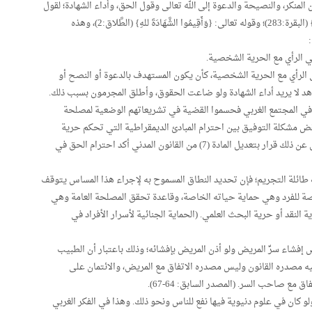
 المنكر، والنصيحة والدعوة إلى الله تعالى وقول الحق، وأداء الشهادة؛ لقول
الله تعالى: {وَلاَ تَكْتُمُوا الشَّهَادَةَ وَمَنْ يَكْتُمْهَا فَإِنَّهُ آَثِمٌ قَلْبُهُ} (البقرة:283)؛ وقوله تعالى: {وَأَقِيمُوا الشَّهَادَةَ للهِ} (الطَّلاق:2)، وهذه
ي الرأي مع الحرية الشخصية.
الرأي مع الحرية الشخصية، كأن يكون المستهدف بالدعوة أو النصح أو
لشاهد لا يريد أداء الشهادة ولو ضاعت الحقوق، وأطلق المجرمون بسبب ذلك.
 في المجتمع الغربي فحسموا القضية في تشريعاتهم الوضعية لمصلحة
ض مشكلة التوفيق بين احترام المبادئ الديمقراطية التي تحكم حرية
الصحافة وبين احترام الحق في الحياة الخاصة، وتمخض عن ذلك قرار بتعديل المادة (7) من القانون المدني أكد احترام الحق في
طائلة التجريم؛ فإن تحديد النطاق المسموح به لإجراء هذا المساس يتوقف
صة للفرد وهي حماية حياته الخاصة، وقاعدة تحقق المصلحة العامة وهي
نقد أو حرية البحث العلمي. (الحماية الجنائية لأسرار الأفراد في
فشاء سرِّ المريض ولو أذن المريض بإفشائه؛ وذلك باعتبار أن الطبيب
يه مصدره القانون وليس مصدره الاتفاق مع المريض، والائتمان على
ق مع صاحب السر. (المصدر السابق: 64-67).
ولو كان في علوم دنيوية فيها نفع للناس ونحو ذلك. وهذا في الفكر الغربي