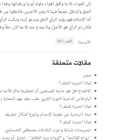
إلى الموت، إلا ما وافق أهواء ملوك أوربا ورهبانها، وهذا
الحق والباطل جميعاً فيما لا يضر الآخرين، فانتقلوا من ظ
أما الإسلام فهو يؤيد الرأي الحق ويدعو إليه، ويكبت الرأي 
فكان ذم الرأي هو الأصل، ولا يمدح منه إلا بما كان حقاً و
العدد 093
الأوسمة:
مقالات متعلقة
مصر
لماذا اخترما الملف؟
الانفتاح هل هو حاجة للمسلمين أم تخطيط ماكر للأعداء
أيام فاس الدامية الثورة الكبرى عقب عقد عهد الحماية إ
لماذا اخترنا الملف؟
نبذة تاريخية عن عقوبة الإعدام وتنوع أشكال تطبيقه
لماذا اخترنا الملف؟
تصريحات شباط وحرب البلاغات مصطفى الحسناوي
“زواج الفاتحة” و”الزواج بنية الطلاق”.. تحايل أم بحث