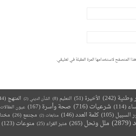
ذا المتصفح لاستخدامها المرة المقبلة في تعليقي.
ر وطنية
(242)
الأخيرة
(51)
المنهج
(44)
التعليم
(8)
الشأن الديني
(2)
(716)
شرعيات
صحة وأسرة
(167)
ساء
(114)
عيون المقالات
كلمة العدد
(146)
ر السبيل
(105)
مجتمع
(26)
مختا
متابعات
(2)
د
(2879)
ملل ونحل
(265)
(123)
منوعات
منبر القراء
(25)