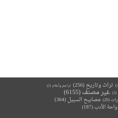
تراث وتاريخ
(256)
تراجم وأعلام
(2)
غير مصنف
(6155)
(3)
مصابيح السبيل
(364)
(20)
رات
واحة الأدب
(187)