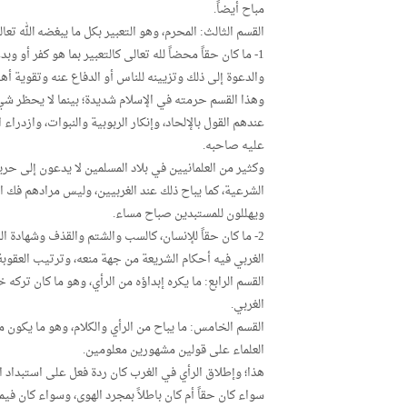
مباح أيضاً.
القسم الثالث: المحرم، وهو التعبير بكل ما يبغضه الله ت
1- ما كان حقاً محضاً لله تعالى كالتعبير بما هو كفر أو وب
والدعوة إلى ذلك وتزيينه للناس أو الدفاع عنه وتقوية أهل
وهذا القسم حرمته في الإسلام شديدة؛ بينما لا يحظر شيء
عندهم القول بالإلحاد، وإنكار الربوبية والنبوات، وازدراء
عليه صاحبه.
وكثير من العلمانيين في بلاد المسلمين لا يدعون إلى حري
الشرعية، كما يباح ذلك عند الغربيين، وليس مرادهم فك ا
ويهللون للمستبدين صباح مساء.
2- ما كان حقاً للإنسان، كالسب والشتم والقذف وشهادة ا
الغربي فيه أحكام الشريعة من جهة منعه، وترتيب العقوبة 
القسم الرابع: ما يكره إبداؤه من الرأي، وهو ما كان تركه خ
الغربي.
القسم الخامس: ما يباح من الرأي والكلام، وهو ما يكون م
العلماء على قولين مشهورين معلومين.
هذا؛ وإطلاق الرأي في الغرب كان ردة فعل على استبداد 
سواء كان حقاً أم كان باطلاً بمجرد الهوى، وسواء كان فيم