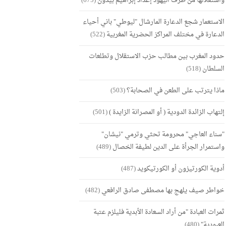
واستغلالها من طرف اليهود إعداد إبراهيم بيدون
(675)
الاستعمار شجع الدعارة المارشال "ليوطي" باني أحياء
الدعارة في مختلف المراكز الحضرية المغربية
(522)
حدود المغرب بين مطالب حزب الاستقلال وتطلعات
السلطان
(518)
ماذا يترتب على الطعن في الصحابة؟
(503)
إلتهاب الزائدة الدودية ( أو المصرانة الزايدة )
(501)
"سناء العاجي" محرومة تحثي وترمي "نيشان"
واستمرار الجرأة على الدين لطيفة الخصال
(489)
أدوية الكورتيزون أو الكورتيكويد
(487)
خواطر صيف يلهج بها مصطفى صادق الرافعي
(482)
ثمرات العبادة "من أراد السعادة الأبدية فليلزم عتبة
العبودية"
(480)