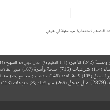
ذا المتصفح لاستخدامها المرة المقبلة في تعليقي.
ر وطنية
(242)
الأخيرة
(51)
المنهج
(44)
التعليم
(8)
الشأن الديني
(2)
(716)
شرعيات
صحة وأسرة
(167)
ساء
(114)
عيون المقالات
كلمة العدد
(146)
ر السبيل
(105)
مجتمع
(26)
مختا
متابعات
(2)
د
(2879)
ملل ونحل
(265)
(123)
منوعات
منبر القراء
(25)