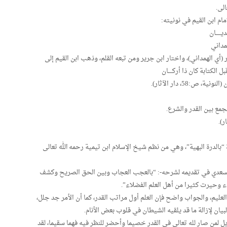
ــــان
مداني
أي الهمداني)، واختار ابن جرير ومن تبعه القلم، وذهب ابن القيم إلى
لكتابة كان ذا أركــــان
58، دار الآثار).
 “بالدرة البهية”، وهي من نظم شيخ الإسلام ابن تيمية رحمه الله تعالى
 السعدي في تقديمه لشرحه-: “بالعجب العجاب وبين الحق الصريح وكشف
ء وحيرت كثيرا من أهل العلم الفضلاء”.
 العليم، والجواب واضح فإن العلم أول مراتب القدر، كما أن الأمر جد جلل،
يان لإزالة ما قد يلقيه الشيطان في قلوب بعض الأنام.
ل لمن صار لله تعالى في القدر خصيما وأحضر للنظر فيه فهما سقيما، لقد