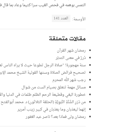
التمس بوهمه في فحص الغيب سرا كتيما وعاد بما قال فيه 
العدد 141
الأوسمة:
مقالات متعلقة
رمضان شهر القرآن
دُررٌ في معنى التدبّر
سنة مهجورة! “صلاة الرجل تطوعا حيث لا يراه الناس 
تصحيح فرائض الصلاة وسننها القولية الشيخ محمد الإب
رجب شهر الله المحرم
مسائل مهمة تتعلق بصيام الست من شوال
خطورة البغي وقطيعة الرحم الظلم ظلمات في الدنيا والآخرة
من دُرَرِ السُّنَّةِ النَّبَوِيَّةِ (الحلقة الثلاثون) د. محمد أبوالفتح
إنهما ليعذبان وما يعذبان في كبير زينب أمرير
رمضان ولى فماذا بعد؟ ناصر عبد الغفور