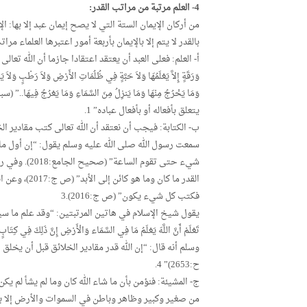
4- العلم مرتبة من مراتب القدر:
من أركان الإيمان الستة التي لا يصح إيمان عبد إلا بها: 
بالقدر لا يتم إلا بالإيمان بأربعة أمور اعتبرها العلماء مرات
أ- العلم: فعلى العبد أن يعتقد اعتقادا جازما أن الله تعالى
يتعلق بأفعاله أو بأفعال عباده” 1.
ب- الكتابة: فيجب أن نعتقد أن الله تعالى كتب مقادير ا
شيء حتى تقوم 
القدر ما كان 
فكتب كل شيء يكون” (ص ج:2016).3
يقول شيخ الإسلام في هاتين المرتبتين: “وقد علم ما سيكو
وسلم أنه قال: “إن الله قدر مقادير الخلائق قبل أن يخ
ح:2653)” 4.
ج- المشيئة: فنؤمن بأن ما شاء الله كان وما لم يشأ لم 
من صغير وكبير وظاهر وباطن في السموات والأرض إلا بمش