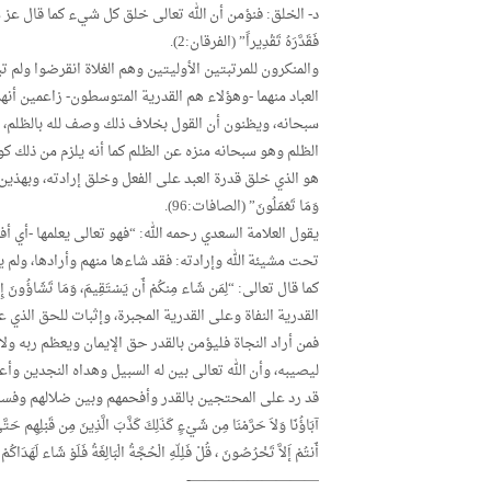
فَقَدَّرَهُ تَقْدِيراً” (الفرقان:2).
والمنكرون للمرتبتين الأوليتين وهم الغلاة انقرضوا ولم ت
العباد منهما -وهؤلاء هم القدرية المتوسطون- زاعمين أنهم
سبحانه، ويظنون أن القول بخلاف ذلك وصف لله بالظلم، لأن
الظلم وهو سبحانه منزه عن الظلم كما أنه يلزم من ذلك كونه
هو الذي خلق قدرة العبد على الفعل وخلق إرادته، وبهذين الأ
وَمَا تَعْمَلُونَ” (الصافات:96).
تحت مشيئة الله وإرادته: فقد شاءها منهم وأرادها، ولم 
القدرية النفاة وعلى القدرية المجبرة، وإثبات للحق الذي عل
فمن أراد النجاة فليؤمن بالقدر حق الإيمان ويعظم ربه ول
ليصيبه، وأن الله تعالى بين له السبيل وهداه النجدين وأع
قد رد على المحتجين بالقدر وأفحمهم وبين ضلالهم وفساد شبهتهم فقال 
آبَاؤُنَا وَلاَ حَرَّمْنَا مِن شَيْءٍ كَذَلِكَ كَذَّبَ الَّذِينَ مِن قَبْلِهِم حَتَّى 
أَنتُمْ إَلاَّ تَخْرُصُونَ ، قُلْ فَلِلّهِ الْحُجَّةُ الْبَالِغَةُ فَلَوْ شَاء لَهَدَاكُمْ أَجْ
—————————-