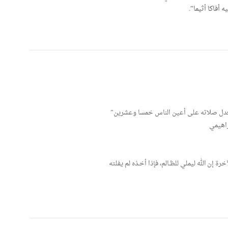
أفاكا أثيما”.
تعدل صلاته على أعين الناس خمسا وعشرين”
راهيمي
 إن الله ليملي للظـالم، فإذا أخـذه لم يفلته