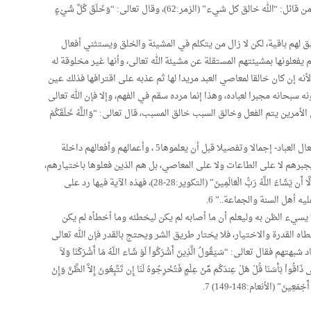
د- الخلق: فنؤمن أن الله تعالى خلق كل شيء كما قال عز من قائل: “الله خالق كل شيء” (الزمر:62)، وقال تعالى: “وَخَلَقَ كُلَّ شَيْءٍ
بق لهم باقية، لكن لا زال من يتكلم في المشيئة والخلق ويستثني أفعال
 يفعلونها بمشيئتهم المستقلة عن مشيئة الله تعالى، وأنها غير مخلوقة له
ه إن كان خالقا لمعاصي العبد مريدا لها ثم عذبه على اقترافها فذلك عين
 سبحانه مجبرا لعباده، وهذا إنما مرده سقم في الفهم، وإلا فإن الله تعالى
مرين يتم الفعل وخالق السبب خالق المسبب، قال تعالى: “وَاللَّهُ خَلَقَكُمْ
يقول العلامة السعدي رحمه الله: “فهو تعالى يعلمها -أي أفعال العباد- إجمالا وتفصيلا قبل أن يعلموها5 ، وأعمالهم وأفعالهم داخلة
يجبرهم لا على الطاعات ولا على المعاصي، بل هم الذين فعلوها باختيارهم،
كما قال تعالى: “لِمَن شَاء مِنكُمْ أَن يَسْتَقِيمَ، وَمَا تَشَاؤُونَ إِلَّا أَن يَشَاءَ اللَّهُ رَبُّ الْعَالَمِينَ” (التكوير:28-28)، فهذه الآية فيها رد على
يه أهل السنة والجماعة..” 6.
ا يسيء الظن به وليعلم أن ما أصابه لم يكن ليخطئه وما أخطأه لم يكن
طاه القدرة والاختيار، فلا يختار طريق الشر ويحتج بالقدر فإن الله تعالى
تعالى: “سَيَقُولُ الَّذِينَ أَشْرَكُواْ لَوْ شَاء اللّهُ مَا أَشْرَكْنَا وَلاَ
ذَاقُواْ بَأْسَنَا قُلْ هَلْ عِندَكُم مِّنْ عِلْمٍ فَتُخْرِجُوهُ لَنَا إِن تَتَّبِعُونَ إِلاَّ الظَّنَّ وَإِنْ
مَعِينَ” (الأنعام:148-149) 7.