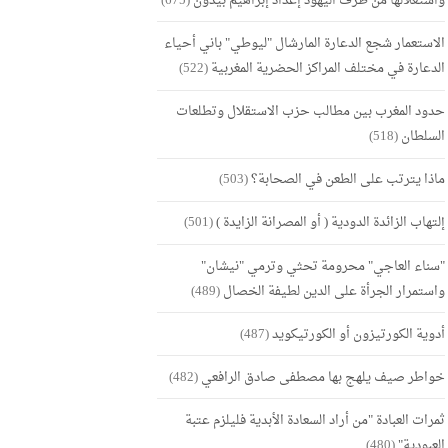
واستغلالها من طرف اليهود إعداد إبراهيم بيدون
(675)
الاستعمار شجع الدعارة المارشال "ليوطي" باني أحياء
الدعارة في مختلف المراكز الحضرية المغربية
(522)
حدود المغرب بين مطالب حزب الاستقلال وتطلعات
السلطان
(518)
ماذا يترتب على الطعن في الصحابة؟
(503)
إلتهاب الزائدة الدودية ( أو المصرانة الزايدة )
(501)
"سناء العاجي" محرومة تحثي وترمي "نيشان"
واستمرار الجرأة على الدين لطيفة الخصال
(489)
أدوية الكورتيزون أو الكورتيكويد
(487)
خواطر صيف يلهج بها مصطفى صادق الرافعي
(482)
ثمرات العبادة "من أراد السعادة الأبدية فليلزم عتبة
العبودية"
(480)