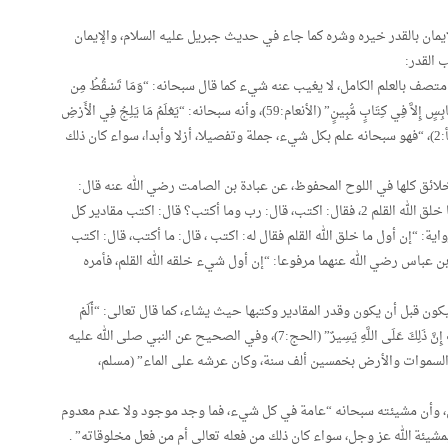
الإيمان بالقدر خيره وشره كما جاء في حديث جبريل عليه السلام، والإيمان
ب القدر:
 متصف بالعلم الكامل، لا يغيب عنه شيء كما قال سبحانه: “وَمَا تَسْقُطُ مِن
وَرَقَةٍ إِلاَّ يَعْلَمُهَا وَلاَ حَبَّةٍ فِي ظُلُمَاتِ الأَرْضِ وَلاَ رَطْبٍ وَلاَ يَابِسٍ إِلاَّ فِي كِتَابٍ مُّبِينٍ” (الأنعام:59)، وأنه سبحانه: “يَعْلَمُ مَا يَلِجُ فِي الْأَرْضِ
وَمَا يَخْرُجُ مِنْهَا وَمَا يَنزِلُ مِنَ السَّمَاءِ وَمَا يَعْرُجُ فِيهَا..” (سبأ:2)، “فهو سبحانه علم بكل شيء، جملة وتفصيلا، أزلا وأبدا، سواء كان ذلك
لخلائق كلها في اللوح المحفوظ، عن عبادة بن الصامت رضي الله عنه قال:
سمعت رسول الله صلى الله عليه وسلم يقول: “إن أول ما خلق الله القلم 2، فقال: اكتب، قال: رب وما أكتب؟ قال: اكتب مقادير كل
الساعة” (صحيح الجامع:2018). وفي رواية: “إن أول ما خلق الله القلم فقال له: اكتب ، قال: ما أكتب، قال: اكتب
وما هو كائن إلى الأبد” (ص ج:2017)، وعن ابن عباس رضي الله عنهما مرفوعا: “إن أول شيء خلقه الله القلم، فأمره
ن قبل أن يكون وقدر المقادير وكتبها حيث يشاء، كما قال تعالى: “أَلَمْ
تَعْلَمْ أَنَّ اللَّهَ يَعْلَمُ مَا فِي السَّمَاء وَالْأَرْضِ إِنَّ ذَلِكَ فِي كِتَابٍ إِنَّ ذَلِكَ عَلَى اللَّهِ يَسِيرٌ” (الحج:7)، وفي الصحيح عن النبي صلى الله عليه
لق السموات والأرض بخمسين ألف سنة، وكان عرشه على الماء” (مسلم،
يكن، وأن مشيئته سبحانه “عامة في كل شيء، فما وجد موجود ولا عدم معدوم
يئة الله عز وجل، سواء كان ذلك من فعله تعالى أم من فعل مخلوقاته” .