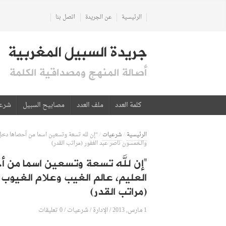
الرئيسية
عن الجريدة
اتصل بنا
جريدة السبيل المغربية
أصالة المنهج ومصداقية الكلمة
كلمة العدد
ملف العدد
مصابيح السبيل
شرع
الرئيسية
/
شرعيات
/
“إن لله تسعة وتسعين اسما من أحصاها دخل ال
والخمسون ناصر عبد الغفور (مراتب القدر)
“إن لله تسعة وتسعين اسما من أحصا
العليم، عالم الغيب وعلام الغيوب 
(مراتب القدر)
1 مارس, 2013
الإدارة
0 تعليقات
/
/
شرعيات
/