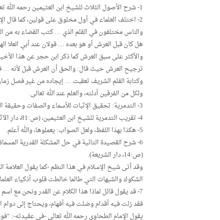
1- شرح الأصول الثلاث للشيخ ابن العثيمين رحمه الله تعالى.
2- اختلف العلماء في أول مخلوق على قولين، كما قال الإمام ابن القيم في نونيته:
والناس مختلفون في القلم الذي … كتب القضاء به من الديـ
هل كان قبل العرش أو هو بعده … قولان عند أبي العلا اله
والأكثر على سبق العرش كما ذكر ابن حجر عن هذا الأخير (
ترجيح العرش حيث قال: والحق أن العرش قبل لأنه … قبل ا
وكتابة القلم الشريف تعقبت … إيجاده من غير فصل زمان (النونية، ص:
ولكل من الفرقين أدلته، والعلم عند الله تعالى.
3- التدمرية: تحقيق الإثبات للأسماء والصفات وحقيقة الجمع بين القدر والشرع.
4- تقريب التدمرية للشيخ ابن العثيمين، (ص:81، دار الآثار).
5- هكذا بهذا اللفظ، ولعل الصواب: يعملوها، والله أعلم.
6- شرح القصيدة التائية في حل المشكلة القدرية المسماة
(ص:14، دار الشريعة).
وقد أتى شيخ الإسلام في هذا النظم -كما يقول العلامة
الشكوك والشبهات التي طالما خالطت قلوب أذكياء العلما
7- قد يقول قائل لماذا هذا الكلام عن القدر ونحن مع اسم
فقد زلت فيه أقدام وضلت فيه أفهام، ويحتاج إلى دوام الب
يقول الإمام الطحاوي رحمه الله تعالى -في عقيدته-: “فوي