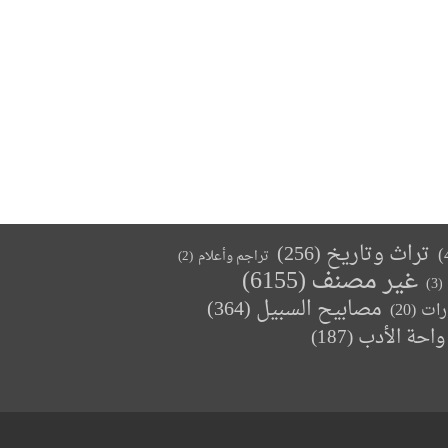
تراث وتاريخ
(256)
تراجم وأعلام
(2)
غير مصنف
(6155)
(3)
مصابيح السبيل
(364)
(20)
رات
واحة الأدب
(187)