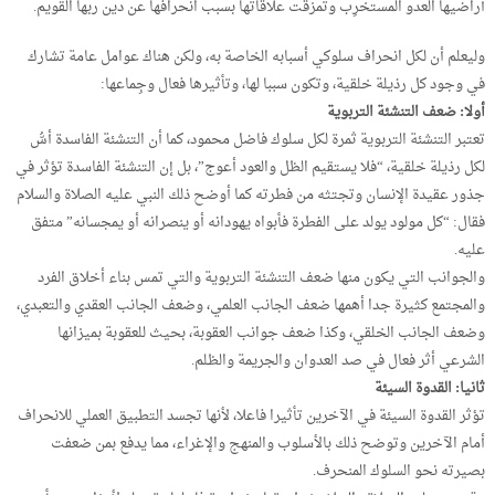
أراضيها العدو المستخرِب وتمزقت علاقاتها بسبب انحرافها عن دين ربها القويم.
وليعلم أن لكل انحراف سلوكي أسبابه الخاصة به، ولكن هناك عوامل عامة تشارك
في وجود كل رذيلة خلقية، وتكون سببا لها، وتأثيرها فعال وجِماعها:
أولا: ضعف التنشئة التربوية
تعتبر التنشئة التربوية ثمرة لكل سلوك فاضل محمود، كما أن التنشئة الفاسدة أسُّ
لكل رذيلة خلقية، “فلا يستقيم الظل والعود أعوج”، بل إن التنشئة الفاسدة تؤثر في
جذور عقيدة الإنسان وتجتثه من فطرته كما أوضح ذلك النبي عليه الصلاة والسلام
فقال: “كل مولود يولد على الفطرة فأبواه يهودانه أو ينصرانه أو يمجسانه” متفق
عليه.
والجوانب التي يكون منها ضعف التنشئة التربوية والتي تمس بناء أخلاق الفرد
والمجتمع كثيرة جدا أهمها ضعف الجانب العلمي، وضعف الجانب العقدي والتعبدي،
وضعف الجانب الخلقي، وكذا ضعف جوانب العقوبة، بحيث للعقوبة بميزانها
الشرعي أثر فعال في صد العدوان والجريمة والظلم.
ثانيا: القدوة السيئة
تؤثر القدوة السيئة في الآخرين تأثيرا فاعلا، لأنها تجسد التطبيق العملي للانحراف
أمام الآخرين وتوضح ذلك بالأسلوب والمنهج والإغراء، مما يدفع بمن ضعفت
بصيرته نحو السلوك المنحرف.