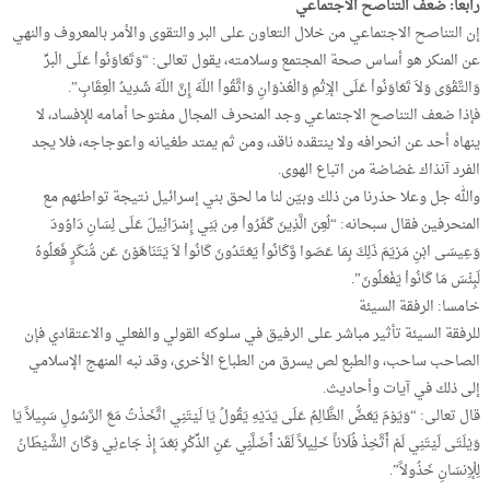
رابعا: ضعف التناصح الاجتماعي
إن التناصح الاجتماعي من خلال التعاون على البر والتقوى والأمر بالمعروف والنهي
عن المنكر هو أساس صحة المجتمع وسلامته، يقول تعالى: “وَتَعَاوَنُواْ عَلَى الْبرِّ
وَالتَّقْوَى وَلاَ تَعَاوَنُواْ عَلَى الإِثْمِ وَالْعُدْوَانِ وَاتَّقُواْ اللّهَ إِنَّ اللّهَ شَدِيدُ الْعِقَابِ”.
فإذا ضعف التناصح الاجتماعي وجد المنحرف المجال مفتوحا أمامه للإفساد، لا
ينهاه أحد عن انحرافه ولا ينتقده ناقد، ومن ثم يمتد طغيانه واعوجاجه، فلا يجد
الفرد آنذاك غضاضة من اتباع الهوى.
والله جل وعلا حذرنا من ذلك وبيّن لنا ما لحق بني إسرائيل نتيجة تواطئهم مع
المنحرفين فقال سبحانه: “لُعِنَ الَّذِينَ كَفَرُواْ مِن بَنِي إِسْرَائِيلَ عَلَى لِسَانِ دَاوُودَ
وَعِيسَى ابْنِ مَرْيَمَ ذَلِكَ بِمَا عَصَوا وَّكَانُواْ يَعْتَدُونَ كَانُواْ لاَ يَتَنَاهَوْنَ عَن مُّنكَرٍ فَعَلُوهُ
لَبِئْسَ مَا كَانُواْ يَفْعَلُونَ”.
خامسا: الرفقة السيئة
للرفقة السيئة تأثير مباشر على الرفيق في سلوكه القولي والفعلي والاعتقادي فإن
الصاحب ساحب، والطبع لص يسرق من الطباع الأخرى، وقد نبه المنهج الإسلامي
إلى ذلك في آيات وأحاديث.
قال تعالى: “وَيَوْمَ يَعَضُّ الظَّالِمُ عَلَى يَدَيْهِ يَقُولُ يَا لَيْتَنِي اتَّخَذْتُ مَعَ الرَّسُولِ سَبِيلاً يَا
وَيْلَتَى لَيْتَنِي لَمْ أَتَّخِذْ فُلَاناً خَلِيلاً لَقَدْ أَضَلَّنِي عَنِ الذِّكْرِ بَعْدَ إِذْ جَاءنِي وَكَانَ الشَّيْطَانُ
لِلْإِنسَانِ خَذُولاً”.