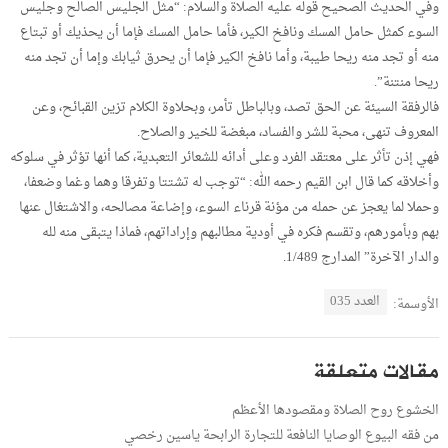
وفي الحديث الصحيح قوله عليه الصلاة والسلام: “مثل الجليس الصالح وجليس
السوء كمثل حامل المسك ونافخ الكير، فأما حامل المسك فإما أن يحذيك أو تبتاع
منه أو تجد منه ريحا طيبة، وأما نافخ الكير فإما أن يحرق ثيابك وإما أن تجد منه
ريحا منتنة”.
فالرفقة السيئة عن الحق تصد، وبالباطل تأمر، وبحلاوة الكلام تزين القبائح، وعن
المعروف تنهى، محبة للشر والفساد، مبغضة للخير والصلاح.
فهي إذن تأثر على معتقد الفرد وعلى أدائه للشعائر التعبدية، كما أنها تؤثر في سلوكه
وأخلاقه كما قال ابن القيم رحمه الله: “توجب له تشتتا وتفرقا وهما وغما وضعفا،
وحملا لما يعجز عن حمله من مؤنة قرناء السوء، وإضاعة مصالحه، والاشتغال عنها
بهم وبأمورهم، وتقسم فكره في أودية مطالبهم وإراداتهم، فماذا يتبقى منه لله
والدار الآخرة” المدارج 1/489.
العدد 035
الأوسمة:
مقالات متعلقة
الخشوع روح الصلاة ومقصودها الأعظم
من فقه البيوع الوصايا النافعة للتجارة الرابحة ياسين رخصي