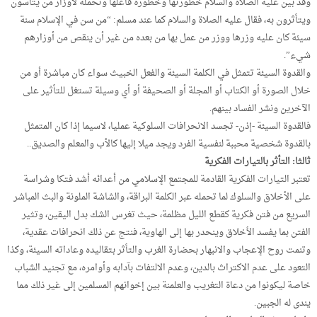
وقد بين عليه الصلاة والسلام خطورتها وخطورة فاعلها وتحمله لأوزار من يتأسون
ويتأثرون به، فقال عليه الصلاة والسلام كما عند مسلم: “من سن في الإسلام سنة
سيئة كان عليه وزرها ووزر من عمل بها من بعده من غير أن ينقص من أوزارهم
شيء”.
والقدوة السيئة تتمثل في الكلمة السيئة والفعل الخبيث سواء كان مباشرة أو من
خلال الصورة أو الكتاب أو المجلة أو الصحيفة أو أي وسيلة تستغل للتأثير على
الآخرين ونشر الفساد بينهم.
فالقدوة السيئة -إذن- تجسد الانحرافات السلوكية عمليا، لاسيما إذا كان المتمثل
بالقدوة شخصية محببة لنفسية الفرد ويجد ميلا إليها كالأب والمعلم والصديق..
ثالثا: التأثر بالتيارات الفكرية
تعتبر التيارات الفكرية القادمة للمجتمع الإسلامي من أعدائه أشد فتكا وشراسة
على الأخلاق والسلوك لما تحمله عبر الكلمة البراقة، والشاشة الملونة والبث المباشر
السريع من فتن فكرية كقطع الليل مظلمة، حيث تغرس الشك بدل اليقين، وتثير
الفتن بما يفسد الأخلاق وينحدر بها إلى الهاوية، فنتج عن ذلك انحرافات عقدية،
وتنمت روح الإعجاب والانبهار بحضارة الغرب والتأثر بتقاليده وعاداته السيئة، وكذا
التعود على عدم الاكتراث بالدين، وعدم الالتفات بآدابه وأوامره، مع تجنيد الشباب
خاصة ليكونوا من دعاة التغريب والعلمنة بين إخوانهم المسلمين إلى غير ذلك مما
يندى له الجبين.