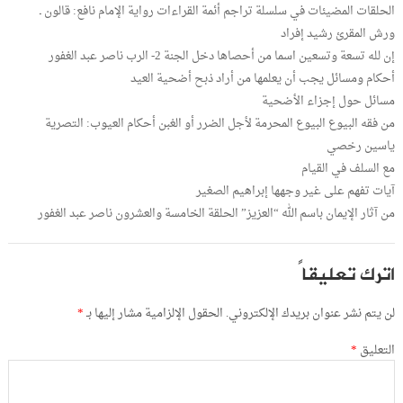
الحلقات المضيئات في سلسلة تراجم أئمة القراءات رواية الإمام نافع: قالون ـ
ورش المقرئ رشيد إفراد
إن لله تسعة وتسعين اسما من أحصاها دخل الجنة 2- الرب ناصر عبد الغفور
أحكام ومسائل يجب أن يعلمها من أراد ذبح أضحية العيد
مسائل حول إجزاء الأضحية
من فقه البيوع البيوع المحرمة لأجل الضرر أو الغبن أحكام العيوب: التصرية
ياسين رخصي
مع السلف في القيام
آيات تفهم على غير وجهها إبراهيم الصغير
من آثار الإيمان باسم الله “العزيز” الحلقة الخامسة والعشرون ناصر عبد الغفور
اترك تعليقاً
لن يتم نشر عنوان بريدك الإلكتروني.
الحقول الإلزامية مشار إليها بـ
*
التعليق
*