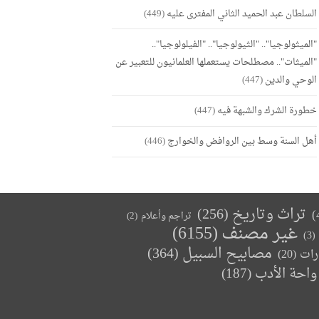
السلطان عبد الحميد الثاني المفترى عليه
(449)
"الميثولوجيا".. "الثيولوجيا".. "الفيلولوجيا"..
"الميثات".. مصطلحات يستعملها العلمانيون للتعبير عن
الوحي والدين
(447)
خطورة الشرك والشبهة فيه
(447)
أهل السنة وسط بين الروافض والخوارج
(446)
تراث وتاريخ
(256)
تراجم وأعلام
(2)
غير مصنف
(6155)
(3)
مصابيح السبيل
(364)
(20)
رات
واحة الأدب
(187)