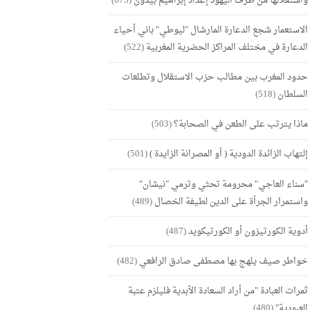
واستغلالها من طرف اليهود إعداد إبراهيم بيدون
(675)
الاستعمار شجع الدعارة المارشال "ليوطي" باني أحياء
الدعارة في مختلف المراكز الحضرية المغربية
(522)
حدود المغرب بين مطالب حزب الاستقلال وتطلعات
السلطان
(518)
ماذا يترتب على الطعن في الصحابة؟
(503)
إلتهاب الزائدة الدودية ( أو المصرانة الزايدة )
(501)
"سناء العاجي" محرومة تحثي وترمي "نيشان"
واستمرار الجرأة على الدين لطيفة الخصال
(489)
أدوية الكورتيزون أو الكورتيكويد
(487)
خواطر صيف يلهج بها مصطفى صادق الرافعي
(482)
ثمرات العبادة "من أراد السعادة الأبدية فليلزم عتبة
العبودية"
(480)