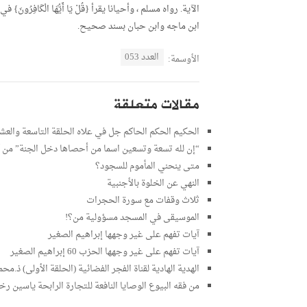
الآية. رواه مسلم ، وأحيانا يقرأ {قُلْ يَا أَيُّهَا الْكَافِرُونَ}
ابن ماجه وابن حبان بسند صحيح.
العدد 053
الأوسمة:
مقالات متعلقة
الحكيم الحكم الحاكم جل في علاه الحلقة التاسعة والعش
“إن لله تسعة وتسعين اسما من أحصاها دخل الجنة” من آثار
متى ينحني المأموم للسجود؟
النهي عن الخلوة بالأجنبية
ثلاث وقفات مع سورة الحجرات
الموسيقى في المسجد مسؤولية من؟!
آيات تفهم على غير وجهها إبراهيم الصغير
آيات تفهم على غير وجهها الحزب 60 إبراهيم الصغير
الهدية الهادية لقناة الفجر الفضائية (الحلقة الأولى) ذ.محم
من فقه البيوع الوصايا النافعة للتجارة الرابحة ياسين 