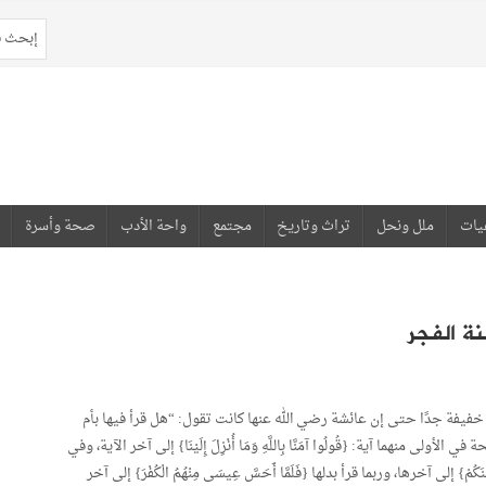
يات
ملل ونحل
تراث وتاريخ
مجتمع
واحة الأدب
صحة وأسرة
ة الفجر
فيفة جدًا حتى إن عائشة رضي الله عنها كانت تقول: “هل قرأ فيها بأم
لى منهما آية: {قُولُوا آمَنَّا بِاللَّهِ وَمَا أُنْزِلَ إِلَيْنَا} إلى آخر الآية، وفي
َا وَبَيْنَكُمْ} إلى آخرها، وربما قرأ بدلها {فَلَمَّا أَحَسَّ عِيسَى مِنْهُمُ الْكُفْرَ} إلى آخر