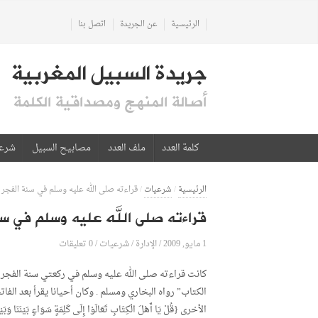
الرئيسية
عن الجريدة
اتصل بنا
جريدة السبيل المغربية
أصالة المنهج ومصداقية الكلمة
كلمة العدد
ملف العدد
مصابيح السبيل
شرع
الرئيسية
/
شرعيات
/
قراءته صلى الله عليه وسلم في سنة الفجر
قراءته صلى الله عليه وسلم في سن
1 مايو, 2009
الإدارة
0 تعليقات
/
/
شرعيات
/
كانت قراءته صلى الله عليه وسلم في ركعتي سنة الفجر خ
الكتاب” رواه البخاري ومسلم . وكان أحيانا يقرأ بعد الفاتحة في الأو
الأخرى {قُلْ يَا أَهْلَ الْكِتَابِ تَعَالَوْا إِلَى كَلِمَةٍ سَوَاءٍ بَيْنَن