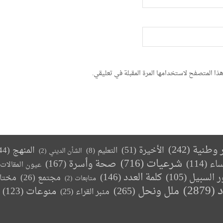
ذا المتصفح لاستخدامها المرة المقبلة في تعليقي.
ر وطنية
(242)
الأخيرة
(51)
المنهج
(44)
التعليم
(8)
الشأن الديني
(2)
(716)
شرعيات
صحة وأسرة
(167)
ساء
(114)
عيون المقالات
كلمة العدد
(146)
ر السبيل
(105)
مجتمع
(26)
مختا
متابعات
(2)
د
(2879)
ملل ونحل
(265)
(123)
منوعات
منبر القراء
(25)