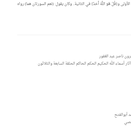
 في الأولى و{قُلْ هُوَ اللَّهُ أَحَدٌ} في الثانية.. وكان يقول: (نعم السورتان هما) رواه
رون ناصر عبد الغفور
 أسماء الله الحكيم الحكم الحاكم الحلقة السابعة والثلاثون
د أبوالفتح
رخصي