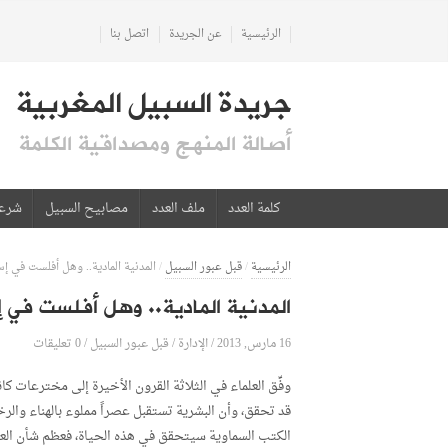
الرئيسية
عن الجريدة
اتصل بنا
جريدة السبيل المغربية
أصالة المنهج ومصداقية الكلمة
كلمة العدد
ملف العدد
مصابيح السبيل
شرع
الرئيسية
/
قبل عبور السبيل
/
المدنية المادية.. وهل أفلست في إس
المدنية المادية.. وهل أفلست في إ
16 مارس, 2013
الإدارة
0 تعليقات
/
/
قبل عبور السبيل
/
وفِّق العلماء في الثلاثة القرون الأخيرة إلى مخترعات ك
قد تحقق، وأن البشرية تستقبل عصراً مملوء بالهناء والرخ
الكتب السماوية سيتحقق في هذه الحياة، فعظم شأن العلم 