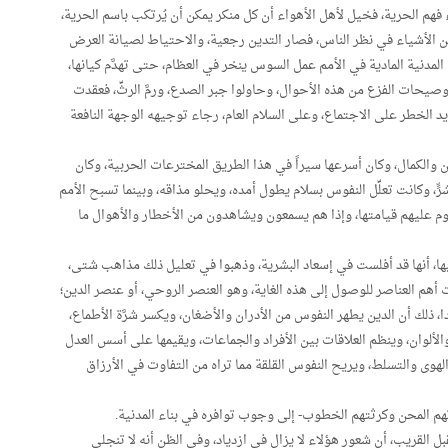
ء فهم الحرية، فخيل لأهل الأهواء أن كل منكر يمكن أن يُرتكب باسم الحرية،
ين الأشياء في نظر الناس، فصار التدين رجعية، والاحتياط لصيانة العرض
لمدنية المادية في الأمم عمل السوس ينخر في العظام، حتى تهدَّم كيانها،
، وصيحات الفزع من هذه الأحوال، وحاولوا جبر الصدع، ورمَّ الرثِّ، فعقدت
د الخطر على الاجتماع، وعلى السلام العام، رجاء توجيهه الوجهة النافعة
 والكمال، وكان أسرعها سيراً في هذا الطريق المخترعات الحربية، وكان
ّ، وكانت تعلِّل النفوس بسلام يطول أمده، ويحلو مذاقه، وبينما تسبح الأمم
وم عليهم قيامتها، وإذا هم يسمعون ويشاهدون من الأخطار والأهوال ما
وا بها، أنها قد أفلست في إسعاد البشرية، وذهبوا في تعليل ذلك مذاهب شتى،
ت أهم العناصر للوصول إلى هذه الغاية، وهو العنصر الروحي، أو عنصر الدين؛
ا، ذلك أن الدين يطهر النفوس من الأدران والأضغان، ويكسر شرَّة الأطماع،
لألوان، وينظم العلاقات بين الأفراد والجماعات، ويقيمها على أسس العدل
الهوى والتسلط، ويريح النفوس القلقة مما تراه من التفاوت في الأرزاق
رتهم المحن وكرثتهم الخطوب- إلى وجوب توافره في بناء المدنية.
 القريب، أن شعور هؤلاء لا يزال في ازدياد، وفي الظن أنه لا تنجلي