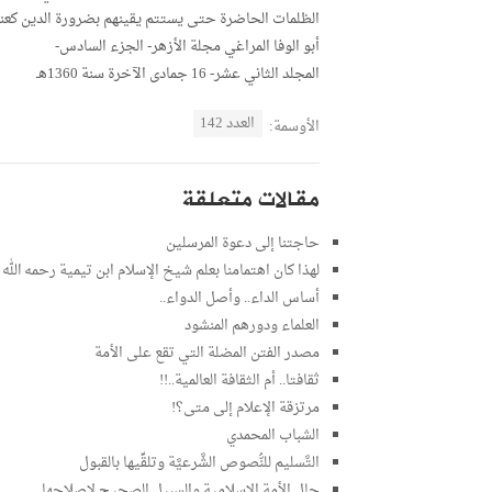
الظلمات الحاضرة حتى يستتم يقينهم بضرورة الدين كعنص
أبو الوفا المراغي مجلة الأزهر- الجزء السادس-
المجلد الثاني عشر- 16 جمادى الآخرة سنة 1360هـ
العدد 142
الأوسمة:
مقالات متعلقة
حاجتنا إلى دعوة المرسلين
لهذا كان اهتمامنا بعلم شيخ الإسلام ابن تيمية رحمه الله
أساس الداء.. وأصل الدواء..
العلماء ودورهم المنشود
مصدر الفتن المضلة التي تقع على الأمة
ثقافتا.. أم الثقافة العالمية..!!
مرتزقة الإعلام إلى متى؟!
الشباب المحمدي
التَّسليم للنُّصوص الشَّرعيَّة وتلقِّيها بالقبول
حال الأمة الإسلامية والسبيل الصحيح لإصلاحها