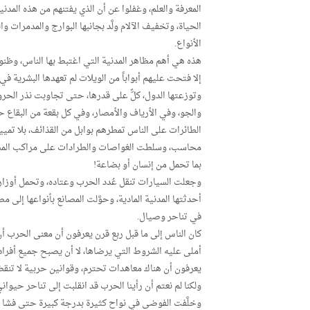
المعرفة والعلم، وغفلوا عن أن الذي يفتنهم من هذه المدني
الحياة، وتخفيف الآلام ولَّد بجانبها البوارج والمدمرات 
الأنواع.
هذه هي أهم مظاهر المدنية التي اغتبط بها الناس، وظنوا به
إلا فتحت عليهم أبواباً من الويلات لم تعهدها البشرية 
وتوزعتها الدول، كلٌّ على قدرها، حتى تجاوبت نذر الحرو
والجو، وفي الأرياف والأمصار، وفي كل بقعة من البقاع حت
الطائرات على الناس تمطرهم بوابل من القذائف، بلا تم
محاسب، وسلطت الغواصات والطرادات على مراكب المسافر
بما تحمل من إنسان أو بضاعة!
وجعلت السيارات تنقل عُدد الحرب وعتاده، وتحمل أوزاراً
أحدثتها المدنية المادية، وحوَّلت المصانع بأنواعها إل
في تناحر وصيال.
كان الناس إلى ما قبل ربع قرن يعرفون أن معنى الحرب 
أملى عليه الشروط التي يرضاها، لا أن يصبح جميع أفراد
يعرفون أن هناك معاهدات تحترم، وقوانين حربية لا تنقض،
ولكنا لم نعتم أن رأينا الحرب قد انقلبت إلى تناحر حيو
وخلَّفت الفوضى في نواح كثيرة بدرجة كبيرة حتى فشا الإ