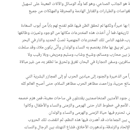
ة هو الجانب الصناعي، وهو كما ولَّد الوسائل والآلات المعينة على تسهيل
والغواصات والطيارات والقنابل الهادمة والمحرقة والمهلكات من جميع
ا خيراً؛ ولكنها لم تحقق الظن فيها، فلم تفتح لهم باباً من أبوب السعادة
في تاريخها، فما أن أخذت هذه المخترعات مكانها من الوجود وتميزت وظائفها
ب، فشهد الناس تلك المخترعات الجهنمية تصبُّ الحديد والنار في البحر
ى لم يبق بها ملاذ يعتصم به النساء والولدان وأنَّى يكون ملاذ، وقد سلطت
ييز بين محارب ومسالم، وشيخ وشاب، وسليم ومريض، وبلا رقيب ولا
ين، وسفن التجارة في البحار، تغرق وتحرق ما تظفر به، من غير مبالاة
 من الذخيرة والجنود إلى ميادين الحرب أو إلى المجازر البشرية التي
ى مصانع حربية، وزاحمت مظاهر الحرب مظاهر السلام، حتى أصبح العالم كله
أن جنود الأمتين المتخاصمتين يقتتلون في ساحات معينة، فمن هزم خصمه
 الأمم في خطوط النار حتى الهرمى والزمنى والنساء والأطفال، وكانوا
 تحترم فيها حياة الزمنى والهرمى والنساء والولدان.
اني بين الجماعات، قد أهدرت فيها هذه النظم، ثم انقضت تلك الحروب
لحاد والزندقة، وتدهورت الأخلاق، فشاع التهتك بين الرجال والنساء،