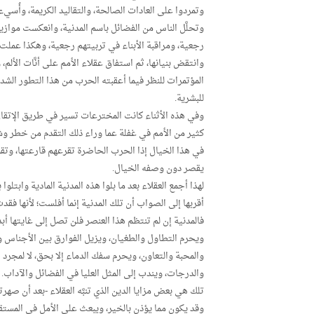
وتمردوا على العادات الصالحة، والتقاليد الكريمة، وأُسي
وتحلَّل الناس من الفضائل باسم المدنية، وانعكست مواز
رجعية، ومراقبة الأبناء في تربيتهم رجعية، وهكذا عملت ا
وانتقض بنيانها، ثم استفاق عقلاء الأمم على أنَّات الألم
المؤتمرات للنظر فيما أعقبته الحرب من هذا التطور الشدي
للبشرية.
وفي هذه الأثناء كانت المخترعات تسير في طريق الإتقان
كثير من الأمم في غفلة عما وراء ذلك التقدم من خطر وشرٍ
في هذا الخيال إذا الحرب الحاضرة تقرعهم قارعتها، وتق
يقصر دون وصفه الخيال.
لهذا أجمع العقلاء بعد ما بلوا هذه المدنية المادية وابتل
أقربها إلى الصواب أن تلك المدنية إنما أفلست؛ لأنها فقد
فالمدنية إن لم تنتظم هذا العنصر فلن تصل إلى غايتها أبد
ويحرم التطاول والطغيان، ويزيل الفوارق بين الأجناس وا
والمحبة والتعاون، ويحرم سفك الدماء إلا بحق، لا لمجرد 
والدرجات، ويندب إلى المثل العليا في الفضائل والآداب.
تلك هي بعض مزايا الدين الذي تنبَّه العقلاء -بعد أن صه
وقد يكون مما يؤذن بالخير، ويبعث على الأمل في المستقبل