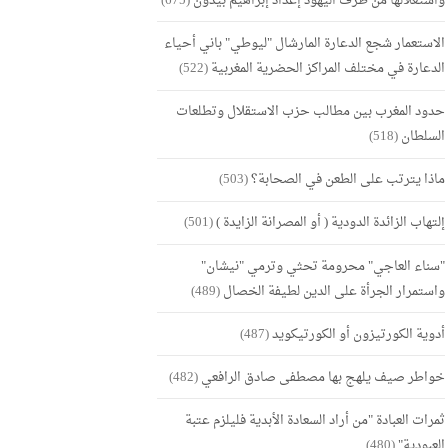
واستغلالها من طرف اليهود إعداد إبراهيم بيدون
(675)
الاستعمار شجع الدعارة المارشال "ليوطي" باني أحياء
الدعارة في مختلف المراكز الحضرية المغربية
(522)
حدود المغرب بين مطالب حزب الاستقلال وتطلعات
السلطان
(518)
ماذا يترتب على الطعن في الصحابة؟
(503)
إلتهاب الزائدة الدودية ( أو المصرانة الزايدة )
(501)
"سناء العاجي" محرومة تحثي وترمي "نيشان"
واستمرار الجرأة على الدين لطيفة الخصال
(489)
أدوية الكورتيزون أو الكورتيكويد
(487)
خواطر صيف يلهج بها مصطفى صادق الرافعي
(482)
ثمرات العبادة "من أراد السعادة الأبدية فليلزم عتبة
العبودية"
(480)