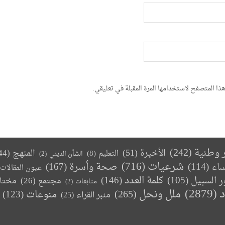
ذا المتصفح لاستخدامها المرة المقبلة في تعليقي.
ر وطنية
(242)
الأخيرة
(51)
المنهج
(44)
التعليم
(8)
الشأن الديني
(2)
(716)
شرعيات
صحة وأسرة
(167)
ساء
(114)
عيون المقالات
كلمة العدد
(146)
ر السبيل
(105)
مجتمع
(26)
مختا
متابعات
(2)
د
(2879)
ملل ونحل
(265)
(123)
منوعات
منبر القراء
(25)