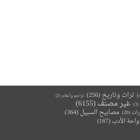
تراث وتاريخ
(256)
تراجم وأعلام
(2)
غير مصنف
(6155)
(3)
مصابيح السبيل
(364)
(20)
رات
واحة الأدب
(187)