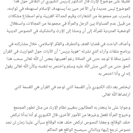
تعليقا على موضوع الإرث قال الدكتور إدريس الكنبوري أن النقاش حول هذا
الموضوع ليس جديدا، وأن الآخر حين بدأ يستهدف الإسلام استهدفه في ثوابته،
وتسرب عبر مجموعة من الشعارات وقيم الحداثة الغربية، وتم اصطناع مشكلات
من قبيل عدم المساواة بين الرجل والمرأة في مجموعة من المجالات، واستغلال
الوضعية المتردية للمرأة، إلى أن وصلنا إلى الإرث والتشكيك في النصوص الدينية.
وأضاف الباحث في قضايا العنف والتطرف والفكر الإسلامي، خلال مشاركته في
برنامج ملفات وآراء الذي نشرته “هوية بريس” أن الآيات حول المواريث في القرآن
تتميز بدقة لا توجد حتى في الصلاة رغم أهميتها، بمعنى أن الله تعالى سحب هذا
الحق حتى من النبي صلى الله عليه وسلم واختص به لنفسه، وكأن الله تعالى يقول
إنه لي وأنا اختص به.
ليخلص بعد ذلك الكنبوري بأن القسمة التي توجد في القرآن هي القسمة التي
ارتضاها الله تعالى.
وجوابا على ما يتعذر به المطالبون بتغيير نظام الإرث من مثل تطور المجتمع
وخروج المرأة للعمل وغيرها من الأمور الأخرى، قال الكنبوري لو أننا بدأنا نركض
خلف الوقائع، وجعلنا النصوص تركض خلف هذه الوقائع سيأتي علينا زمان لن نجد
نصوص نرجع إليها؛ وبالتالي سيصبح الواقع هو الحاكم.