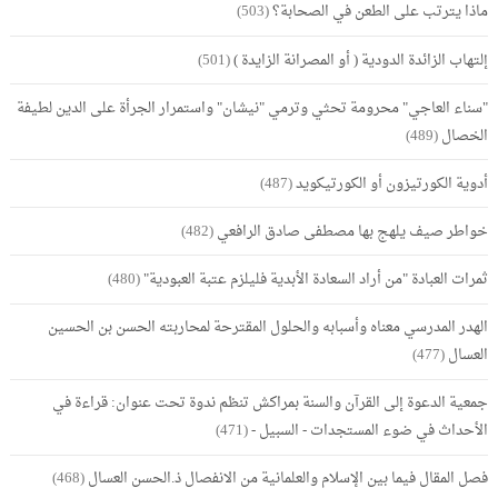
ماذا يترتب على الطعن في الصحابة؟
(503)
إلتهاب الزائدة الدودية ( أو المصرانة الزايدة )
(501)
"سناء العاجي" محرومة تحثي وترمي "نيشان" واستمرار الجرأة على الدين لطيفة
الخصال
(489)
أدوية الكورتيزون أو الكورتيكويد
(487)
خواطر صيف يلهج بها مصطفى صادق الرافعي
(482)
ثمرات العبادة "من أراد السعادة الأبدية فليلزم عتبة العبودية"
(480)
الهدر المدرسي معناه وأسبابه والحلول المقترحة لمحاربته الحسن بن الحسين
العسال
(477)
جمعية الدعوة إلى القرآن والسنة بمراكش تنظم ندوة تحت عنوان: قراءة في
الأحداث في ضوء المستجدات - السبيل -
(471)
فصل المقال فيما بين الإسلام والعلمانية من الانفصال ذ.الحسن العسال
(468)