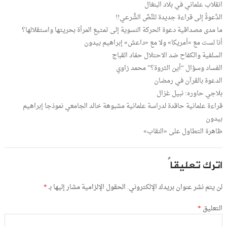
انقلاب علماني في بلاد البنغال
الدَّعوةُ إلى قراءة جديدة للنَّصِّ الشَّرعي!!
ما مدى مصداقية دعوة الحركة النسوية إلى تمتيع المرأة بحريتها واستقلالها؟
أنا لست مع «أمريكا» ولا مع «داعش» إبراهيم بيدون
السلفية والكفاح ضد الاحتلال حمّاد القباج
الفساد وسؤال “أين الثروة؟” محمد زاوي
الدعوة بالقرآن في رمضان
بلاجي حاوره: نبيل غزال
قراءة علمانية حاقدة لدراسة علمانية مشبوهة خالد الجامعي نموذجا إبراهيم
بيدون
ظاهرة التطاول على «النقاب»
اترك تعليقاً
لن يتم نشر عنوان بريدك الإلكتروني.
الحقول الإلزامية مشار إليها بـ
*
التعليق
*