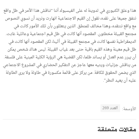
هذا وعلق الكنبوري في تدوينة له على الفيسبوك أننا “نناقش هذا الأمر في ظل واقع
نتفق جميعا على نقده، نقول إن القيم الاجتماعية انهارت ونريد أن نسوي النصوص
مع واقع ننتقده، وهذا مخالف للمنطق. الذين يتعللون بأن تلك الأمور كانت في
مجتمع القبيلة مخطئون. المقصود أنها كانت في ظل قيم اجتماعية وعائلية غابت.
الديمقراطية نفسها كانت في مجتمع القبيلة في أثينا، لكن المقصود أنها كانت في
ظل قيم معينة وهذه القيم باقية حتى بعد غياب القبيلة. ليس هناك شخص يمكن
أن يبرر عدم العدل أو يساند ظلما، لكن القضية هي الرؤية الكلية المبنية على فلسفة.
من يناقش جزئيات ويتيه معها عاجز عن التفكير الحضاري في المشروع الاجتماعي
الذي يضمن الحقوق للكافة. من يركز على قائمة مكسورة في طاولة ولا يرى الطاولة
عليه أن يعيد النظر”.
العدد 269
الأوسمة:
مقالات متعلقة