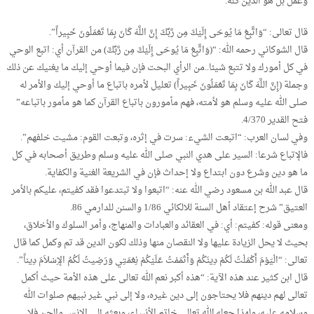
وعمل بل هو الدين كله.
قال تعالى: “وَاتَّبِعْ مَا يُوحَى إِلَيْكَ مِن رَّبِّكَ إِنَّ اللَّهَ كَانَ بِمَا تَعْمَلُونَ خَبِيراً”.
قال الشوكاني رحمه الله: “(وَاتَّبِعْ مَا يُوحَى إِلَيْكَ مِن رَّبِّكَ) من القرآن أي: اتبع الوحي
في كل أمورك ولا تتبع شيئا..من الرأي البحت فإن فيما أوحي إليك ما يغنيك عن ذلك
وجملة (إِنَّ اللَّهَ كَانَ بِمَا تَعْمَلُونَ خَبِيراً) تعليل لأمره باتباع ما أوحي إليك والأمر له
صلى الله عليه وسلم هو لأمته، فهم مأمورون باتباع القرآن كما هو مأمور باتباعه”
فتح القدير 4/370.
وفي لسان العرب: “اتبعت الشيء: سرت في إثره، وتبعت القوم: مشيت خلفهم”.
فالإتباع شرعا: السير على هدي النبي صلى الله عليه وسلم وطريق أصحابه في كل
ما هو دين وشرع دون ابتداع ولا إحداث فإن في الشريعة الغنية والكفاية.
قال عبد الله بن مسعود رضي الله عنه: “اتبعوا ولا تبتدعوا فقد كفيتم، عليكم بالأمر
العتيق” شرح إعتقاد أهل السنة للالكائي 1/86 والسنن للدارمي 86.
ومعنى قوله: كفيتم: أي: في العقائد والعبادات والمنهاج، وأمر السلوك والأخلاق،
بحيث لا يحل الزيادة عليها ولا النقصان منها وذلك لكون الدين قد تم وكمل كما قال
تعالى: “الْيَوْمَ أَكْمَلْتُ لَكُمْ دِينَكُمْ وَأَتْمَمْتُ عَلَيْكُمْ نِعْمَتِي وَرَضِيتُ لَكُمُ الإِسْلاَمَ دِيناً”.
قال ابن كثير عند هذه الآية: “هذه أكبر نعم الله تعالى على هذه الأمة حيث أكمل
تعالى لهم دينهم فلا يحتاجون إلى دين غيره، ولا إلى نبي غير نبيهم صلوات الله
وسلامه عليه، ولهذا جعله الله تعالى خاتم الأنبياء، وبعثه إلى الإنس والجن فلا