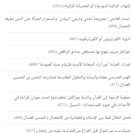
إلتهاب الزائدة الدودية ( أو المصرانة الزايدة )
(501)
"سناء العاجي" محرومة تحثي وترمي "نيشان" واستمرار الجرأة على الدين لطيفة
الخصال
(489)
أدوية الكورتيزون أو الكورتيكويد
(487)
خواطر صيف يلهج بها مصطفى صادق الرافعي
(482)
ثمرات العبادة "من أراد السعادة الأبدية فليلزم عتبة العبودية"
(480)
الهدر المدرسي معناه وأسبابه والحلول المقترحة لمحاربته الحسن بن الحسين
العسال
(477)
جمعية الدعوة إلى القرآن والسنة بمراكش تنظم ندوة تحت عنوان: قراءة في
الأحداث في ضوء المستجدات - السبيل -
(471)
فصل المقال فيما بين الإسلام والعلمانية من الانفصال ذ.الحسن العسال
(468)
صيام ست من شوال قبل الفراغ من قضاء ما عليه من رمضان
(457)