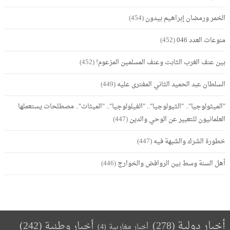
الخمر ورمضان إبراهيم بيدون
(454)
منوعات العدد 046
(452)
بين عنف الغرب الثابت وعنف المسلمين المزعوم!
(452)
السلطان عبد الحميد الثاني المفترى عليه
(449)
"الميثولوجيا".. "الثيولوجيا".. "الفيلولوجيا".. "الميثات".. مصطلحات يستعملها
العلمانيون للتعبير عن الوحي والدين
(447)
خطورة الشرك والشبهة فيه
(447)
أهل السنة وسط بين الروافض والخوارج
(446)
أخبار دولية
(278)
أخبار وطنية
(242)
أخبار مغاربية
(4)