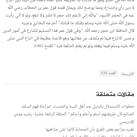
فالله الله في السير وفق ما جاءت به الشريعة حذو القذة بالقذة فإن ديننا دين اتباع
لا دين رأي وابتداع، ومما يوضح ذلك ويمثل قمته قول عمر بن الخطاب رضي الله
عنه في الحجر الأسود: “والله إني لأعلم إنك حجر لا تضر ولا تنفع، ولو لا أني رأيت
رسول الله صلى الله عليه وسلم يقبلك ما قبلتك” أخرجه البخاري وغيره.
قال الحافظ ابن حجر رحمه الله: “وفي قول عمر هذا التسليم للشارع في أمور الدين
وحسن الاتباع فيما لم يكشف عن معانيها وهو قاعدة عظيمة في اتباع النبي صلى
الله عليه وسلم فيما يفعله ولو لم يعلم الحكمة فيه” الفتح 3/462.
العدد 030
الأوسمة:
مقالات متعلقة
خطوات الاستدلال بالدليل عند أهل السنة والحديث “مراعاة فهم السلف
الصالح لأن طريقتهم أسلم وأعلم وأحكم” -الحلقة الرابعة عشرة- رشيد مومن
الإدريسي
تفنيد مزاعم بعض الفرق بأن الصحابة كانوا على مذاهبها