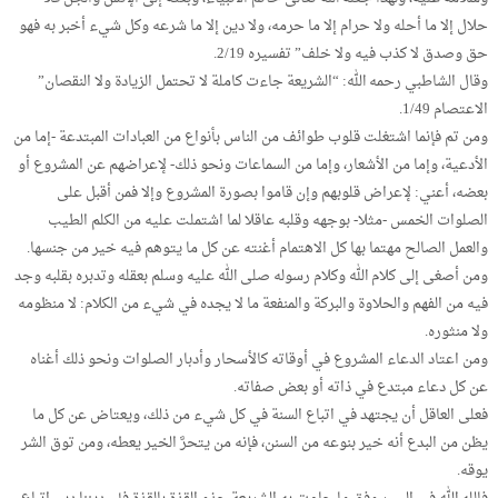
حلال إلا ما أحله ولا حرام إلا ما حرمه، ولا دين إلا ما شرعه وكل شيء أخبر به فهو
حق وصدق لا كذب فيه ولا خلف” تفسيره 2/19.
وقال الشاطبي رحمه الله: “الشريعة جاءت كاملة لا تحتمل الزيادة ولا النقصان”
الاعتصام 1/49.
ومن تم فإنما اشتغلت قلوب طوائف من الناس بأنواع من العبادات المبتدعة -إما من
الأدعية، وإما من الأشعار، وإما من السماعات ونحو ذلك- لإعراضهم عن المشروع أو
بعضه، أعني: لإعراض قلوبهم وإن قاموا بصورة المشروع وإلا فمن أقبل على
الصلوات الخمس -مثلا- بوجهه وقلبه عاقلا لما اشتملت عليه من الكلم الطيب
والعمل الصالح مهتما بها كل الاهتمام أغنته عن كل ما يتوهم فيه خير من جنسها.
ومن أصغى إلى كلام الله وكلام رسوله صلى الله عليه وسلم بعقله وتدبره بقلبه وجد
فيه من الفهم والحلاوة والبركة والمنفعة ما لا يجده في شيء من الكلام: لا منظومه
ولا منثوره.
ومن اعتاد الدعاء المشروع في أوقاته كالأسحار وأدبار الصلوات ونحو ذلك أغناه
عن كل دعاء مبتدع في ذاته أو بعض صفاته.
فعلى العاقل أن يجتهد في اتباع السنة في كل شيء من ذلك، ويعتاض عن كل ما
يظن من البدع أنه خير بنوعه من السنن، فإنه من يتحرَّ الخير يعطه، ومن توق الشر
يوقه.