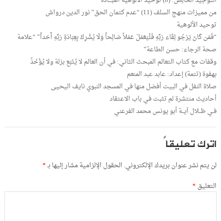
التَّوحِيدُ الخَالِصُ: (8) توحيد الألوهية العبـــادة
من مميزات منهج السلف (11) “عدم كتمان الحق” نور الدين درواش
توحيد الألوهية
“فَمَن كَانَ يَرْجُو لِقَاء رَبِّهِ فَلْيَعْمَلْ عَمَلاً صَالِحاً وَلَا يُشْرِكْ بِعِبَادَةِ رَبِّهِ أَحَداً” “علامة
صحة الرجاء: حسن الطاعة”
وقفات مع كتاب التعالم المبحث الثاني: في أن العالم لا يُتْبَع بزلة ولا يُؤْخَذُ
بهفوة (تتمة) إعداد: عابد عبد المنعم
صلاة النفل في البيت أفضل منها في المسجد النبوي نايف اليحيى
أحاديث منتشرة لم تثبت في باب الاعتقاد
فـي ظــلال آيــة أبو يونس محمد الفرعني
اترك تعليقاً
لن يتم نشر عنوان بريدك الإلكتروني.
الحقول الإلزامية مشار إليها بـ
*
التعليق
*