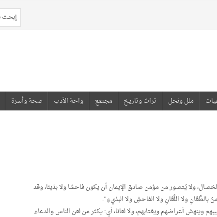
يات
ملل ونحل
تراث وتاريخ
مجتمع
واحة الأدب
صحة وأسرة
خصال، ولا يُتصور من مؤمن صادق الإيمان أن يكون فاحشا ولا بذيئا، وقد
عَّانِ ولا اللَّعَّانِ ولا الفاحشِ ولا البذيءِ”.
م وينهش أعراضهم ويغتابهم، ولا لعانا، أي: يكثر من لعن الناس والدعاء