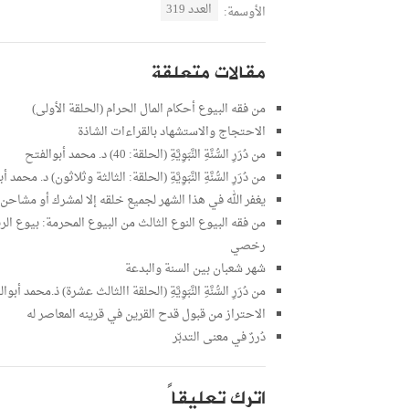
العدد 319
الأوسمة:
مقالات متعلقة
من فقه البيوع أحكام المال الحرام (الحلقة الأولى)
الاحتجاج والاستشهاد بالقراءات الشاذة
من دُرَرِ السُّنَّةِ النَّبَوِيَّةِ (الحلقة: 40) د. محمد أبوالفتح
من دُرَرِ السُّنَّةِ النَّبَوِيَّةِ (الحلقة: الثالثة وثلاثون) د. محمد 
يغفر الله في هذا الشهر لجميع خلقه إلا لمشرك أو مشاحن
من فقه البيوع النوع الثالث من البيوع المحرمة: بيوع الرب
رخصي
شهر شعبان بين السنة والبدعة
من دُرَرِ السُّنَّةِ النَّبَوِيَّةِ (الحلقة االثالث عشرة) ذ.محمد أبو
الاحتراز من قبول قدح القرين في قرينه المعاصر له
دُررٌ في معنى التدبّر
اترك تعليقاً