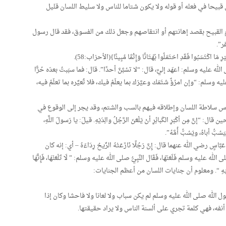
ن قبيحا في فعله أو قوله ولا يكون شتاما للناس ولا سليط اللسان قليل
 القبيح بقصد إهانتهم أو انتقاصهم وجعل ذلك من الفسوق، فقد قال رسول
ر”.
مَا اكْتَسَبُوا فَقَدِ احْتَمَلُوا بُهْتَانًا وَإِثْمًا مُبِينًا}(الأحزاب:58).
عليه وسلم: اعهَد إليَّ، قال: “لا تسُبَّنَّ أحدًا”. قال: فما سبَبتُ بعدَه حُرًّا
ه وسلم: “وإن امرُؤٌ شتَمَك وعيَّرَك بما يعلَمُ فيك، فلا تُعيِّره بما تعلَمُ فيه،
ناس سلاطة اللسان وإطلاقه فيهم بالسب والشتم، وقد يجر إلى الوقوع في
مِن أكْبَرِ الكَبائِرِ أنْ يَلْعَنَ الرَّجُلُ والِدَيْهِ. قيلَ: يا رَسولَ اللَّهِ،
َسُبُّ أباهُ، ويَسُبُّ أُمَّهُ”.
رضي الله عنهما قال: إِنَّ رَجُلًا نَازَعَتْهُ الرِّيحُ رِدَاءَهُ – أي: إنه كان
ه عليه وسلم فَلَعَنَهَا، فَقَال النَّبِيُّ صلى الله عليه وسلم: ” لَا تَلْعَنْهَا، فَإِنَّهَا
اللَّعْنَةُ عَلَيْهِ “. ومعلوم أن جنايات اللسان من أعظم الجنايات:
 الله صلى الله عليه وسلم لم يكن سباب ولا لعانا ولا فاحشا وكان إذا
أنفه، فهي كلمة تجري على ألسنة الناس ولا يراد حقيقتها.