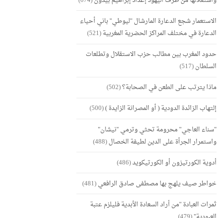
واستغلالها من طرف اليهود إعداد إبراهيم بيدون
(674)
الاستعمار شجع الدعارة المارشال "ليوطي" باني أحياء
الدعارة في مختلف المراكز الحضرية المغربية
(521)
حدود المغرب بين مطالب حزب الاستقلال وتطلعات
السلطان
(517)
ماذا يترتب على الطعن في الصحابة؟
(502)
إلتهاب الزائدة الدودية ( أو المصرانة الزايدة )
(500)
"سناء العاجي" محرومة تحثي وترمي "نيشان"
واستمرار الجرأة على الدين لطيفة الخصال
(488)
أدوية الكورتيزون أو الكورتيكويد
(486)
خواطر صيف يلهج بها مصطفى صادق الرافعي
(481)
ثمرات العبادة "من أراد السعادة الأبدية فليلزم عتبة
العبودية"
(479)