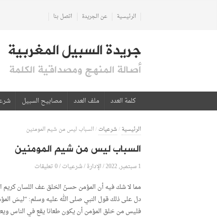
الرئيسية
عن الجريدة
اتصل بنا
جريدة السبيل المغربية
أصالة المنهج ومصداقية الكلمة
كلمة العدد
ملف العدد
مصابيح السبيل
شرع
الرئيسية
/
شرعيات
/
السباب ليس من شيم المومنين
السباب ليس من شيم المومنين
1 سبتمبر, 2022
الإدارة
0 تعليقات
/
/
شرعيات
/
مما لا شك فيه أن المؤمن حسنُ الخلق عف اللسان كريم ال
دل على ذلك قول النبي صلى الله عليه وسلم: “ليسَ المؤمنُ بالطَّ
فليس من خلق المؤمن أن يكون طعانا يقع في الناس ويعيبه