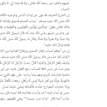
عليهم بالطرد من رحمة الله تعالى، ولا فاحشا، أي: لا يكو
الحياء.
إن الشرع الحنيف قد نهى عن إيذاء الناس وتوجيه الكلام
الله صلى الله عليه وسلم: “سباب المسلم فسوق وقتاله كف
والله تعالى يقول: {وَالَّذِينَ يُؤْذُونَ الْمُؤْمِنِينَ وَالْمُؤْمِنَاتِ بِغَيْرِ 
عن جابرِ بن سُليمٍ رضي الله عنه، أنه قال لرسولِ الله صلى الله 
ولا عبدًا، ولا بعيرًا ولا شاةً. وقال له رسولُ الله صلى الله علي
فإنما وَبالُ ذلك عليه”.
إن من أعظم اسباب إيغار الصدور وإيقاع العداوة بين ال
الكبائر كما حذر من ذلك رسول الله صلى الله عليه وسلم حين قال: “إنَّ 
وكيفَ يَلْعَنُ الرَّجُلُ والِدَيْهِ؟ قالَ: يَسُبُّ الرَّجُلُ أبا الرَّجُلِ، فَي
ومَن سَبَّ مَن ليس أهلا للسباب رجع القول عليه، عن ابنِ عَبَّاسٍ 
ماشيًا، فنازعته الريح وهو يشدُّ رداءه -عَلَى عَهْدِ النَّبِيِّ صلى الل
مَأمُورَةٌ، وَإِنَّهُ مَنْ لَعَنَ شَيْئًا لَيْسَ لَهُ بِأَهْلٍ، رَجَعَتْ 
وإذا جنايات الجوارح عُدِّدت فَأَشَدُّها يَجنِي عليك لسانُ
حتى لو أساء إليك أحد وأردت معاتبته فلا تسبه؛ فإن رسول
عاتب أحدا قال: “ما له ترب جبينه؟”. وهي كقولهم: رَغِمَ 