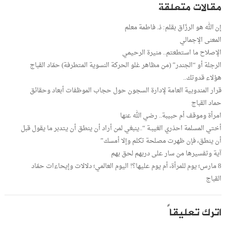
مقالات متعلقة
إن الله هو الرزّاق بقلم: ذ. فاطمة معلم
المعنى الإجمالي
الإصلاح ما استطعتم.. منيرة الرحيمي
الرجلة أو “الجندر” (من مظاهر غلو الحركة النسوية المتطرفة) حمّاد القباج
هؤلاء قدوتك..
قرار المندوبية العامة لإدارة السجون حول حجاب الموظفات أبعاد وحقائق
حماد القباج
امرأة وموقف أم حبيبة.. رضي الله عنها
أختي المسلمة احذري الغيبـة “..ينبغي لمن أراد أن ينطق أن يتدبر ما يقول قبل
أن ينطق، فإن ظهرت مصلحة تكلم وإلا أمسك”
آية وتفسيرها من سار على دربهم لحق بهم
8 مارس؛ يوم للمرأة، أم يوم عليها؟! اليوم العالمي؛ دلالات وإيحاءات حمّاد
القباج
اترك تعليقاً