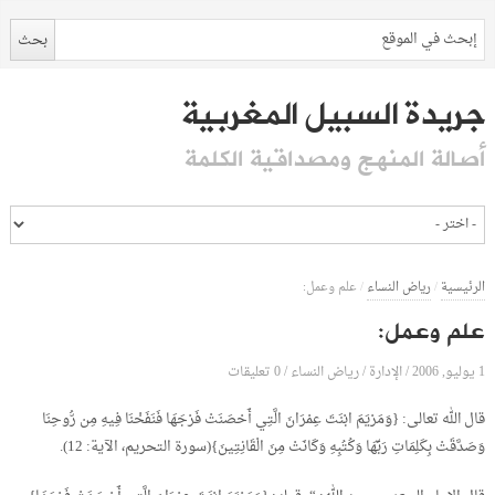
جريدة السبيل المغربية
أصالة المنهج ومصداقية الكلمة
الرئيسية
/
رياض النساء
/
علم وعمل:
علم وعمل:
1 يوليو, 2006
الإدارة
0 تعليقات
/
/
رياض النساء
/
قال الله تعالى: {وَمَرْيَمَ ابْنَتَ عِمْرَانَ الَّتِي أَحْصَنَتْ فَرْجَهَا فَنَفَخْنَا فِيهِ مِن رُّوحِنَا
وَصَدَّقَتْ بِكَلِمَاتِ رَبِّهَا وَكُتُبِهِ وَكَانَتْ مِنَ الْقَانِتِينَ}(سورة التحريم، الآية: 12).