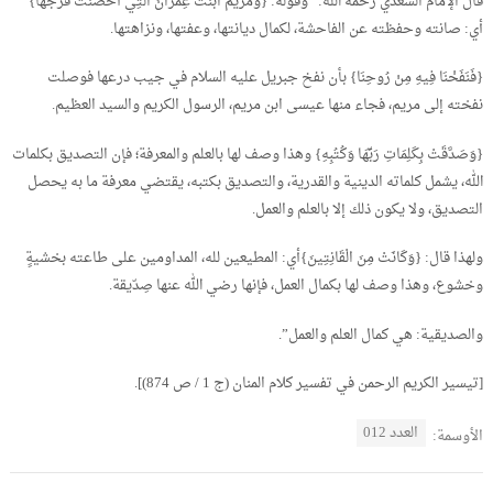
قال الإمام السعدي رحمه الله: “وقوله: {وَمَرْيَمَ ابْنَتَ عِمْرَانَ الَّتِي أَحْصَنَتْ فَرْجَهَا}
أي: صانته وحفظته عن الفاحشة، لكمال ديانتها، وعفتها، ونزاهتها.
{فَنَفَخْنَا فِيهِ مِنْ رُوحِنَا} بأن نفخ جبريل عليه السلام في جيب درعها فوصلت
نفخته إلى مريم، فجاء منها عيسى ابن مريم، الرسول الكريم والسيد العظيم.
{وَصَدَّقَتْ بِكَلِمَاتِ رَبِّهَا وَكُتُبِهِ} وهذا وصف لها بالعلم والمعرفة؛ فإن التصديق بكلمات
الله، يشمل كلماته الدينية والقدرية، والتصديق بكتبه، يقتضي معرفة ما به يحصل
التصديق، ولا يكون ذلك إلا بالعلم والعمل.
ولهذا قال: {وَكَانَتْ مِنَ الْقَانِتِينَ}أي: المطيعين لله، المداومين على طاعته بخشيةٍ
وخشوع، وهذا وصف لها بكمال العمل، فإنها رضي الله عنها صِدّيقة.
والصديقية: هي كمال العلم والعمل”.
[تيسير الكريم الرحمن في تفسير كلام المنان (ج 1 / ص 874)].
العدد 012
الأوسمة: