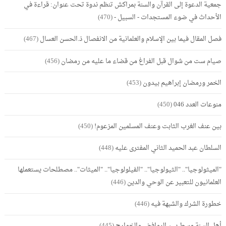
جمعية الدعوة إلى القرآن والسنة بمراكش تنظم ندوة تحت عنوان: قراءة في
الأحداث في ضوء المستجدات - السبيل -
(470)
فصل المقال فيما بين الإسلام والعلمانية من الانفصال ذ.الحسن العسال
(467)
صيام ست من شوال قبل الفراغ من قضاء ما عليه من رمضان
(456)
الخمر ورمضان إبراهيم بيدون
(453)
منوعات العدد 046
(450)
بين عنف الغرب الثابت وعنف المسلمين المزعوم!
(450)
السلطان عبد الحميد الثاني المفترى عليه
(448)
"الميثولوجيا".. "الثيولوجيا".. "الفيلولوجيا".. "الميثات".. مصطلحات يستعملها
العلمانيون للتعبير عن الوحي والدين
(446)
خطورة الشرك والشبهة فيه
(446)
أهل السنة وسط بين الروافض والخوارج
(445)