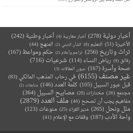
أخبار دولية
(278)
أخبار وطنية
(242)
أخبار مغاربية
(4)
الأخيرة
(51)
المنهج
(44)
التعليم
(8)
الشأن الديني
(2)
تراث وتاريخ
(256)
حكم ومواعظ
(167)
تراجم وأعلام
(2)
(716)
شرعيات
رياض النساء
(114)
رقائق
(9)
صحة وأسرة
(167)
عيون المقالات
(3)
غير مصنف
(6155)
في رحاب المذهب المالكي
(83)
كلمة العدد
(146)
قبل عبور السبيل
(105)
متابعات
(2)
مصابيح السبيل
(364)
مجتمع
(26)
(20)
مختارات
ملف العدد
(2879)
مفاهيم يجب أن تصحح
(46)
ملل ونحل
(265)
(123)
منوعات
منبر القراء
(25)
واحة الأدب
(187)
وقفات مع الإعلام
(41)