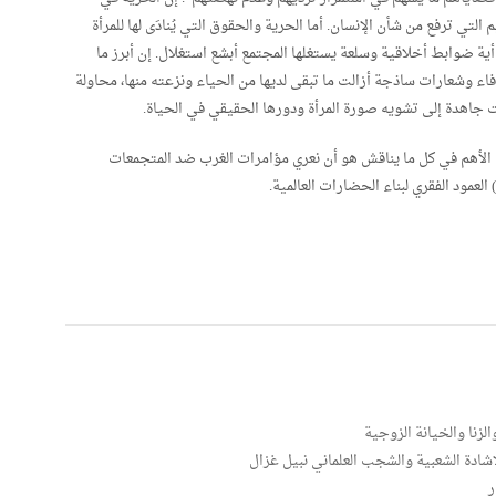
لتي ترفع من شأن الإنسان. أما الحرية والحقوق التي يُنادَى لها للمرأة
ية ضوابط أخلاقية وسلعة يستغلها المجتمع أبشع استغلال. إن أبرز ما
اء وشعارات ساذجة أزالت ما تبقى لديها من الحياء ونزعته منها، محاولة
جاهدة إلى تشويه صورة المرأة ودورها الحقيقي في الحياة.
الأهم في كل ما يناقش هو أن نعري مؤامرات الغرب ضد المتجمعات
العمود الفقري لبناء الحضارات العالمية.
لزنا والخيانة الزوجية
ادة الشعبية والشجب العلماني نبيل غزال
ر