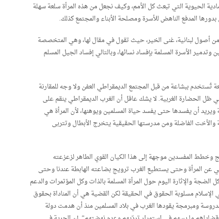
مادية الحيوية التي تبعث كل الأمم، وكيف نجعل من هذه المرأة سلعة سهلة
بدورها المدفع الناهض للأسرة ومصلحة الأبناء والمجتمع كذلك.
ة من أصول لبنانية، غنى الخير، حيث تقول في مقال لها، وهي المتخصصة
ن وتدمير الأسرة المسلمة بإفساد نسائها، وبالتالي إفساد الجيل المسلم
 تُستخدم ببشاعة من قبل المجتمع الديمقراطي العفن ولا وجه للمقارنة
ي في ظل الحضارة الغربية. لا يشك عاقل أن الغرب الديمقراطي ينقم على
ة ويريد أن يفسدها حتى يفسد حياة المسلمين ويوهنها، لأن المرأة هي
 والأخت الفاضلة ومن مدرستها الحقيقية يتخرج الأبطال وتتربى
ج وخطط المفسدين موجهة إلى هذا الكيان القوي الطاهر لزعزعته
ي عن المرأة وحتى يستطيع الغرب ترويج بضاعته الهابطة عندنا وحتى
 الضجة والإثارة اليوم حول المرأة المسلمة بالذات وكل المؤتمرات والدعم
 في الإسلام مسلوبة الحقوق في الحقيقة لكن القضية هي أن المناداة بحقوق
دروسة ومبرمجة يقودها الغرب في بلاد المسلمين منذ أن هدمت دولة
ضاياهم ما يسهم في استمرار تردّيهم وعدم نهضتهم”. إن الحرية في