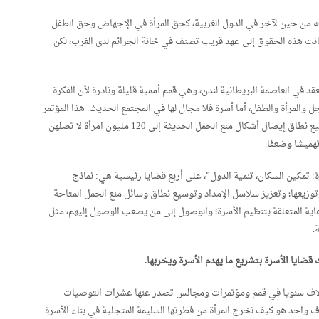
عه من حين لآخر في الدول الغربية، كحق المرأة في الإجهاض وحق الطفل
نت هذه الحقوق إلى عهد قريب تصنف في خانة الجرائم لدى الغرب، لكن
ود بكم لمؤتمر قمة تنظيم الأسرة لعام 2017، المنعقد في العاصمة البريطانية لندن، وهي قمم أممية قليلة ونادرة لأن الفكرة
 والمرأة والطفل، أما أسرة فلا مجال لها في المجتمع الحديث. هذا المؤتمر
جمع قادة ومناصرين من جميع أنحاء العالم للالتزام بتوسيع نطاق إيصال أشكال منع الحمل الحديثة إلى 120 مليون امرأة لا تصلهن
تهميشا وضعفا.
 تمكين السكان، تنمية الدول”، على أربع قضايا رئيسية هي: نماذج
وتوزيعها؛ وتعزيز سلاسل الإمداد وتوسيع نطاق وسائل منع الحمل المتاحة
اية المتعلقة بتنظيم الأسرة؛ والوصول إلى من يصعب الوصول إليهم، مثل
.
ث قضايا الأسرة بتشريع ما يهدم الأسرة ويخربها.
آلاف سنويا في قمم ومؤتمرات ومجالس تصدر عنها عشرات التوصيات
ف واحد هو كيف نخرج المرأة من فطرتها السليمة المتجلية في بناء الأسرة