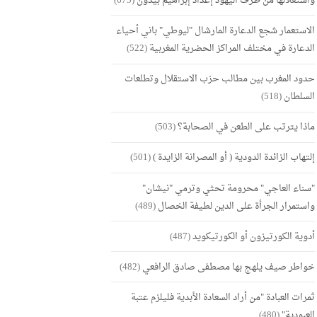
واستغلالها من طرف اليهود إعداد إبراهيم بيدون
(675)
الاستعمار شجع الدعارة المارشال "ليوطي" باني أحياء
الدعارة في مختلف المراكز الحضرية المغربية
(522)
حدود المغرب بين مطالب حزب الاستقلال وتطلعات
السلطان
(518)
ماذا يترتب على الطعن في الصحابة؟
(503)
إلتهاب الزائدة الدودية ( أو المصرانة الزايدة )
(501)
"سناء العاجي" محرومة تحثي وترمي "نيشان"
واستمرار الجرأة على الدين لطيفة الخصال
(489)
أدوية الكورتيزون أو الكورتيكويد
(487)
خواطر صيف يلهج بها مصطفى صادق الرافعي
(482)
ثمرات العبادة "من أراد السعادة الأبدية فليلزم عتبة
العبودية"
(480)