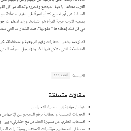
الغرب معناها إباحية المجتمع وتحرره وتحلله من كل القيم ا
المسلمة هي أن تصبح كشأن المرأة في الغرب متفلّتة من أ
يسميه الغرب حرية المرأة هو انقيادها وراء ادعاءات جوف
في كل ذلك إعطاءها “حقوقها”. هذه الشعارات التي سعت 
قد نوصم بشتى الشعارات وتهم الرجعية والمحافظة، لكن 
المتماسكة، التي تشكل فيها الأسرة (الرجل، المرأة، الطفل) 
العدد 333
الأوسمة:
مقالات متعلقة
عوامل مؤدية إلى السلوك الإجرامي
الحريات الجنسية والمطالبة برفع التجريم عن الإجهاض وا
انسحاب المغرب من مسيرة التضامن مع «شارلي» بين الإش
مصطفى الحسناوي مؤتمرات الاستعمار ومؤتمرات الضرا