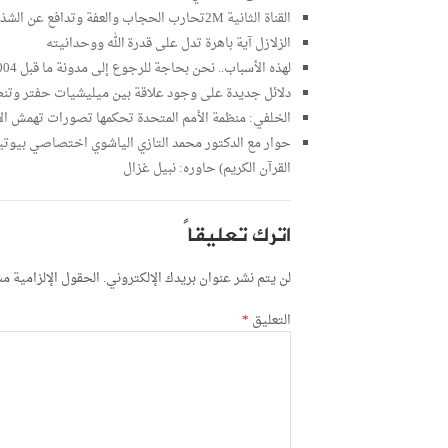
القناة الثانية 2Mتحارب الحجاب والعفة وتدافع عن الشذوذ والرذيلة عبد الله الشرقي
الزلازل آية باهرة تدل على قدرة الله ووحدانيته
لهذه الأسباب.. نحن بحاجة للرجوع إلى مدونة ما قبل 2004؟! د.يوسف فاوزي
دلائل جديدة على وجود علاقة بين ميليشيات حفتر وت
الخلفي: منظمة الأمم المتحدة تحكمها تصورات تهمش ال
حوار مع الدكتور محمد التازي الياشوي اختصاصي بيوتيكنو
القرآن الكريم) حاوره: نبيل غزال
اترك تعليقاً
لن يتم نشر عنوان بريدك الإلكتروني.
الحقول الإلزامية مشا
التعليق
*