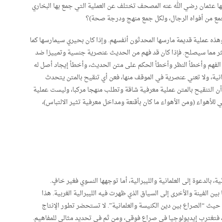
ها عثمان رضي الله عنه المصحف تختلف عن العملية التي جمع بها البخاري
ع من أفواه الرجال، ولكل جمع منهج ودرجة صحة)؟
هذه عملية قديمة مارسها المحدثون أنفسهم. وإذا كان بحيري سيمارسها كما
ر مما سيصلح. فإذا كان قد فهم من الحديث عنصرية جنسية وتمييزا ضد
 الفهم وأخطأ النظر وأخطأ الحكم على متن الحديث، وأخطأ إيجاد أصل له
نية، ولا تعني عنصرية في الموقف منها، فعن أي تنقيح بالمتن يتحدث
 التنقيح بالمتن عملية معرفية شاقة وتطلب منهجا مركبا، وليست عملية
للأهواء (ومن الأهواء ما كان بأقنعة ومداخل معرفية تثير الالتباس)،
 بالدعوة إلى العلمانية والليبرالية، أما توجهها النسوي فغير خافٍ.
بين الفينة والأخرى إلى السياق الذي ظهرت فيه الليبرالية الغربية. هذا
حيث “الصراع بين دين الكنيسة والعلمانية”. لا تستحضر تطور الإنتاج
ي، فتغترب إيديولوجيا في صراع فوقي، ومن ثم في تحديد مثالي للمفاهيم.