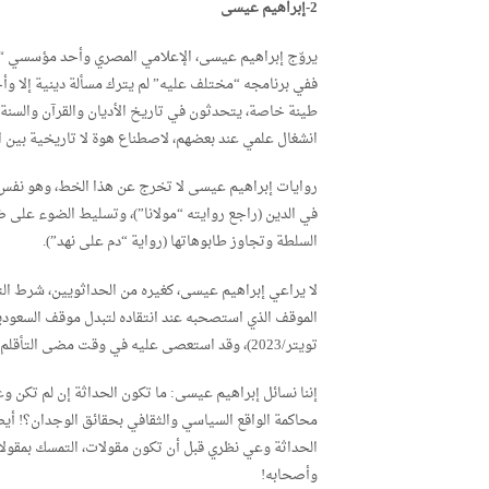
2-إبراهيم عيسى
يروّج إبراهيم عيسى، الإعلامي المصري وأحد مؤسسي “مر
ففي برنامجه “مختلف عليه” لم يترك مسألة دينية إلا 
طينة خاصة، يتحدثون في تاريخ الأديان والقرآن والسنة 
انشغال علمي عند بعضهم، لاصطناع هوة لا تاريخية بين ا
روايات إبراهيم عيسى لا تخرج عن هذا الخط، وهو نفس 
في الدين (راجع روايته “مولانا”)، وتسليط الضوء على ض
السلطة وتجاوز طابوهاتها (رواية “دم على نهد”).
لا يراعي إبراهيم عيسى، كغيره من الحداثويين، شرط ال
الموقف الذي استصحبه عند انتقاده لتبدل موقف السعودية 
تويتر/2023)، وقد استعصى عليه في وقت مضى التأقلم مع سياسات حسني مبارك في مصر.
إننا نسائل إبراهيم عيسى: ما تكون الحداثة إن لم تكن 
محاكمة الواقع السياسي والثقافي بحقائق الوجدان؟! أي
الحداثة وعي نظري قبل أن تكون مقولات، التمسك بمقولات
وأصحابه!