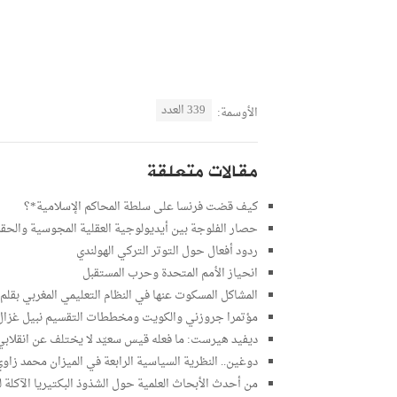
339 العدد
الأوسمة:
مقالات متعلقة
كيف قضت فرنسا على سلطة المحاكم الإسلامية*؟
حصار الفلوجة بين أيديولوجية العقلية المجوسية والحق
ردود أفعال حول التوتر التركي الهولندي
انحياز الأمم المتحدة وحرب المستقبل
المشاكل المسكوت عنها في النظام التعليمي المغربي بقل
مؤتمرا جروزني والكويت ومخططات التقسيم نبيل غزال
ديفيد هيرست: ما فعله قيس سعيّد لا يختلف عن انقلابي
دوغين.. النظرية السياسية الرابعة في الميزان محمد زاو
من أحدث الأبحاث العلمية حول الشذوذ البكتيريا الآكلة 