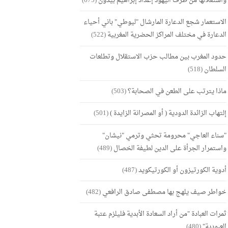
واستغلالها من طرف اليهود إعداد إبراهيم بيدون
(675)
الاستعمار شجع الدعارة المارشال "ليوطي" باني أحياء
الدعارة في مختلف المراكز الحضرية المغربية
(522)
حدود المغرب بين مطالب حزب الاستقلال وتطلعات
السلطان
(518)
ماذا يترتب على الطعن في الصحابة؟
(503)
إلتهاب الزائدة الدودية ( أو المصرانة الزايدة )
(501)
"سناء العاجي" محرومة تحثي وترمي "نيشان"
واستمرار الجرأة على الدين لطيفة الخصال
(489)
أدوية الكورتيزون أو الكورتيكويد
(487)
خواطر صيف يلهج بها مصطفى صادق الرافعي
(482)
ثمرات العبادة "من أراد السعادة الأبدية فليلزم عتبة
العبودية"
(480)