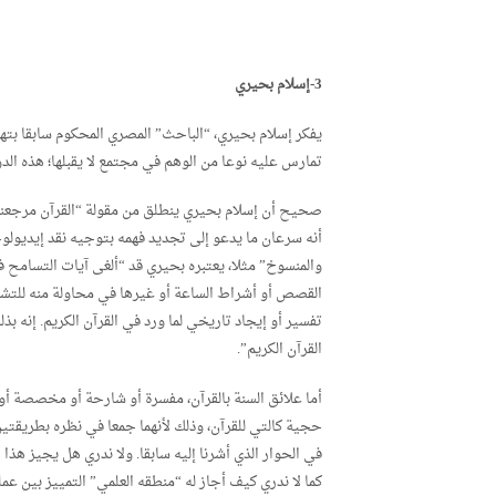
3-إسلام بحيري
يفكر إسلام بحيري، “الباحث” المصري المحكوم سابقا بتهم
تمارس عليه نوعا من الوهم في مجتمع لا يقبلها؛ هذه الدوا
أنه سرعان ما يدعو إلى تجديد فهمه بتوجيه نقد إيديولو
والمنسوخ” مثلا، يعتبره بحيري قد “ألغى آيات التسامح ف
القصص أو أشراط الساعة أو غيرها في محاولة منه للتشكي
تفسير أو إيجاد تاريخي لما ورد في القرآن الكريم. إنه 
القرآن الكريم”.
أما علائق السنة بالقرآن، مفسرة أو شارحة أو مخصصة أو م
حجية كالتي للقرآن، وذلك لأنهما جمعا في نظره بطريقتي
في الحوار الذي أشرنا إليه سابقا. ولا ندري هل يجيز هذ
كما لا ندري كيف أجاز له “منطقه العلمي” التمييز بين 