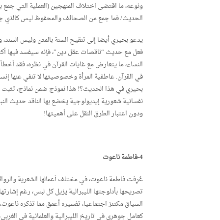
ونوعه، ما اقتضى اختلاف المنهجين (العملية التي جمع ب
الحديث/ فما جمع من الصحائف والمحفوظ ليس كالذي جم
يدعو بحيري أيضا إلى تنقيح السنة بالمتن وليس السند، و
فعل مع حديث “ناقصات عقل دين”، فإنه سيفسد فيها أكث
النساء، ما يتعارض مع غايات القرآن في نظره، فقد أخطأ
في القرآن. عاطفية المرأة وخصوصيتها لا تنفي عنها إنسا
بحيري في هذا الحديث؟! هذا نموذج ضمن نماذج، تثبت أن
نفسانية شعورية إيديولوجية يخضع بها الناقد حديث النبي 
ودون اعتبار الطرق النقل على أهميتها!
4-فاطمة ناعوت
عُرِفت فاطمة ناعوت، في مختلف أعمالها الشعرية والروائية،
تصريحها بأدلوجتها الليبرالية يزيل كل لبس، رغم إشارتها 
السياق مكتنز اجتماعيا، تفسيره أعمق مما تذكره ناعوت، 
كعامل جوهري في تاريخ الليبرالية والعلمانية في الغرب