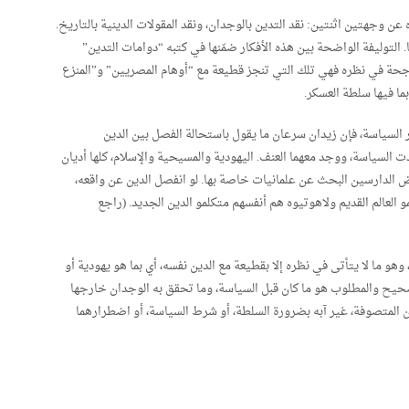
 وجهتين اثنتين: نقد التدين بالوجدان، ونقد المقولات الدينية بالتاريخ.
لتوليفة الواضحة بين هذه الأفكار ضمّنها في كتبه “دوامات التدين”
ناجحة في نظره فهي تلك التي تنجز قطيعة مع “أوهام المصريين” و”المنزع
ما فيها سلطة العسكر.
السياسة، فإن زيدان سرعان ما يقول باستحالة الفصل بين الدين
ت السياسة، ووجد معهما العنف. اليهودية والمسيحية والإسلام، كلها أديان
 الدارسين البحث عن علمانيات خاصة بها. لو انفصل الدين عن واقعه،
و العالم القديم ولاهوتيوه هم أنفسهم متكلمو الدين الجديد. (راجع
هو ما لا يتأتى في نظره إلا بقطيعة مع الدين نفسه، أي بما هو يهودية أو
لصحيح والمطلوب هو ما كان قبل السياسة، وما تحقق به الوجدان خارجها
 المتصوفة، غير آبه بضرورة السلطة، أو شرط السياسة، أو اضطرارهما