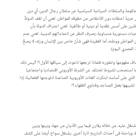
لحكومة والسلطات السيادية السياسية عن سلطان رجال الدين، أي دين.
ل حرية اعتقاده دون الانتقاص من حقوقه كمواطن. تعني أن تقف الدولةُ
نين على أسس عَقَدية أو دينية أو طائفية. تعني اعتراف الدولة بأن
بات دستورية متساوية، بصرف النظر عن انتماءاتهم الدينية. تعني عدم
ن المواطن ووطنه، أما العقيدة فهي شأنٌ خاص بين الإنسان وربّه، لا يصحُّ
 المصري اليوم).
شاف مفهومها وتطوره؛ فلماذا ترجعها ناعوت إلى سياقها الأول؟! أليس ذلك
ا، ولما استصحب لشروط تختلف عن الشرط الأوروبي اقتصاديا واجتماعيا
لذي على أساسه ابتكرت الفئات الأوروبية الصاعدة ادلوجتها العلمانية؛ إذا
 تشبيهها بعمل المساجد وفتاوي الفقهاء؟!
غل عليه. من خلاله يقارن فيما بين الأديان من جهة، وبينها وبين
رة، وباحثة في أحداث التاريخ تارة أخرى. يشتغل سواح أيضا على كشف