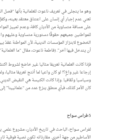
وهو ما يتجلى في تعريف ناعوت للعلمانية بأنها “فصل ا
تعني عدم إجبار أي إنسان على اعتناق معتقد بعينه، وكف
على مسافة متساوية من الأديان كافة، وعدم تمييز المواط
للمواطنين جميعهم حقوقًا دستورية متساوية وعليهم واج
الخضوع لابتزاز المؤسسات الدينية، لأن المواطنة عَقدٌ بي
أن يتدخل فيها آخر”. (فاطمة ناعوت، مقال “ما العلمانية”،
فإذا كانت العلمانية تعريفا مثاليا غير خاضع لشروط اكت
إرجاعا غير واعٍ؟! لو كان واعيا لما أنتج تعريفا مثالي
وسياسيا وثقافيا. وإذا كانت الكنيسة هي النقيض الديني ا
كان الأمر كذلك، فبأي منطق ينزع عدد من “علمانيينا” إلى
5-فراس سواح
لفراس سواح، الباحث في تاريخ الأديان، مشروع علمي يشت
الأساطير من جهة أخرى. مقارناته تكون نصية فوقية تا