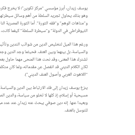
يوسف زيدان، أبرز مؤسسي “مركز تكوين”؛ لا يخرج فكره عن
وهو بذلك يحاول تجريد السلطة من أهم وسائل سيطرتها. ا
و”متاهات الوهم” و”فقه الثورة”. أما الثورة المصرية ال
الثيوقراطي في الدولة” و”سيطرة السلطة” كيفما كانت، ب
ورغم هذا الميل لتخليص الدين من شوائب التدين وتأثير 
والسياسة، بل بينهما وبين العنف. فحيثما وجد الدين وجد
تشترك هذا المعنى، وقد نحت هذا المنحى مهما حاول بعض
لكان الكلام الديني قد انفصل عن مقدماته، ولما كان متكلم
“اللاهوت العربي وأصول العنف الديني”).
ينزع يوسف زيدان إلى فك الارتباط بين الدين والسياسة، و
مسيحية أو إسلام، إذ كلها لا تخلو من سياسة، والدين ا
وبعيدا عنها. إنه دين صوفي يبحث عنه زيدان عند عدد من
للتوسل بالعنف.