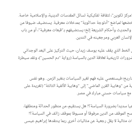
كز تكوين”، لثقافة تفكيكية تسائل المقدسات الدينية، والإسلامية خاصة.
وأخضعها لمباضع “أدلوجة حداثوية” بمدخلات معرفية. يستضيف ضيوفا من
والحديث وأحكام الشريعة إلخ؛ يستضيفهم بـ”قبعات معرفية”، أو من باب
لإنسان العربي ومرجعيته في التدين.
الخط الذي يقف عليه يوسف زيدان، حيث التركيز على البعد الوجداني
رورات تاريخية لعلاقة الدين بالسياسة (رواية “دم الحسين”)، ونقد سيطرة
تاريخ؛ فيستعصي عليه فهم تغير السياسات بتغير الزمن.. وهو نفس
من “وهابية القرن الماضي” إلى “وهابية الألفية الثالثة” (تغريدة على
وعيا سديدا بضرورة السياسة؟! هل يستقيم، من منظور الحداثة ومنطقها،
صح الموقف من الدين مرفوقا أو مسبوقا بموقف زائف في السياسة؟!
 مثالية لا يقل رجعية عن مثاليات أخرى ربما ينتقدها إبراهيم عيسى