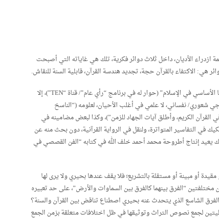
ة ازدراء الأديان، داخل ثلاث دوائر فكرية، تلك هي غاياته التي أصبحت
ئر هي: الاكتفاء بالقرآن حجة، تجديد هندسة القرآن، قابلية السنة للنقاش.
صحيح أن إسلام بحيري ينطلق من مقولة “القرآن مرجعنا الأساسي في الإسلام” (حوار له في برنامج “رأي عام”/ قناة “TEN”)، إلا
جي شعوري/ نفساني، لا علمي في أغلب الأحيان، لعلومه (“الناسخ
ي القرآن الكريم، وأطلق آيات الجهاد للزمن”)، وكذا لبعض مضامينه في
ك في التفاسير المتواترة، ولنقل في الرواية القرآنية، دون بحث منه عن
بذلك يعيد إنتاج أطروحة محمد أحمد خلف الله في كتابه “الفن القصصي في
قيدة أو مبينة أو مستقلة بالتشريع؛ فلا يقف عندها بحيري ولا يرى لها
ن مختلفتين “الفرق بينهما كالفرق بين السماوات والأرض”، على حد تعبيره
ا الفرق الشاسع الذي يتحدث عنه بحيري اصطناع تناقض بين القرآن والسنة؟
عمليتين لجمع نصوص التراث وتوثيقها في ظل اختلافات متعلقة بزمن الجمع