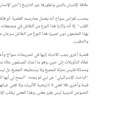
علاقة الإنسان بالدين وتطورها عبر التاريخ (“دين الإنسان
يحسب لفراس سواح أنه يفصل ممارسته العلمية -أو هكذا يق
القلب”. إلا أنه بإثارة هذا النوع من النقاش في مجتمعات
بهذا المضمون دون تمييز؛ هذا النوع من النقاش سرعان 
والتنقيب.
قضية أخرى يجب الانتباه إليها في تصريحات سواح وأعمال
تملأه التأويلات إلى حين، وهو ما اعتاد المسلمون ملأه بت
ومسلكا فليس منزلة للجميع ولا يستطيعه الجميع، بل ليس 
“الباحث الإسرائيلي” عن نبي لم يجده: “اسمح لي أيها ال
فينة وأخرى، فلا تعني لا تاريخية الأنبياء، ولا تعني غي
النصوص الدينية ليس بغير معنى، وهذا المعنى يطلب الإ