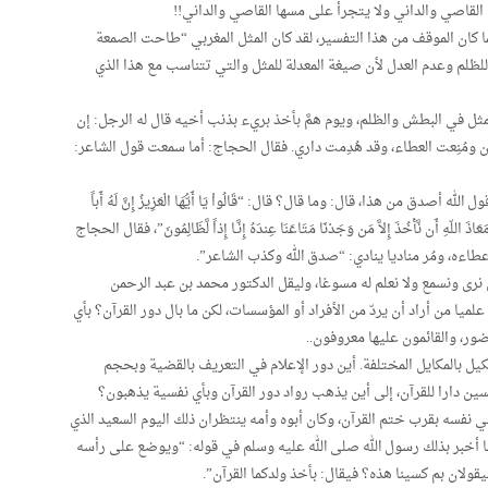
لقاصي والداني ولا يتجرأ على مسها القاصي والداني!!
كان الموقف من هذا التفسير، لقد كان المثل المغربي “طاحت الصمعة
للظلم وعدم العدل لأن صيغة المعدلة للمثل والتي تتناسب مع هذا الذي
ثل في البطش والظلم، ويوم همَّ بأخذ بريء بذنب أخيه قال له الرجل: إن
مُنِعت العطاء، وقد هُدِمت داري. فقال الحجاج: أما سمعت قول الشاعر:
دق من هذا، قال: وما قال؟ قال: “قَالُواْ يَا أَيُّهَا الْعَزِيزُ إِنَّ لَهُ أَباً
مَعَاذَ اللّهِ أَن نَّأْخُذَ إِلاَّ مَن وَجَدْنَا مَتَاعَنَا عِندَهُ إِنَّـا إِذاً لَّظَالِمُونَ”، فقال الحجاج
 عطاءه، ومُر مناديا ينادي: “صدق الله وكذب الشاعر”.
نرى ونسمع ولا نعلم له مسوغا، وليقل الدكتور محمد بن عبد الرحمن
علميا من أراد أن يردّ من الأفراد أو المؤسسات، لكن ما بال دور القرآن؟ بأي
ر، والقائمون عليها معروفون..
ل بالمكايل المختلفة. أين دور الإعلام في التعريف بالقضية وبحجم
ن دارا للقرآن، إلى أين يذهب رواد دور القرآن وبأي نفسية يذهبون؟
نفسه بقرب ختم القرآن، وكان أبوه وأمه ينتظران ذلك اليوم السعيد الذي
ما أخبر بذلك رسول الله صلى الله عليه وسلم في قوله: “ويوضع على رأسه
يقولان بم كسينا هذه؟ فيقال: بأخذ ولدكما القرآن”.