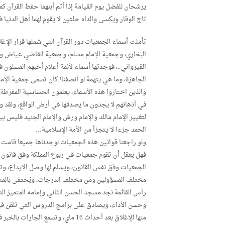
يرشحان للفضل يوم القيامة إذا أتم أبنهما حفظ القرآن ك
تاج الوقار ويكسى والداه حلتين لا يقوم لهما أهل الدنيا ف
تأملت أسماء الجمعيات دور القرآن التي شملها قرار الإغلا
البخاري، وجمعية الإمام مسلم، وجمعية القاضي عياض وجم
القيرواني..، فوجدتها أسماء لأئمة أعلام أحبهم المسلون 
الجاهزة، وما هي بتهمة لو أنصفنا! كأن تسمى جمعية الإما
والذين اختاروا هذه الأسماء، يعلمون الحساسية المفرط
في أذهانهم لا يجدون ما يصدقها في أرض الواقع، ولقد 
لتغيير الإمام مالك والإمام ورش والإمام الجنيد فليس بي
الحمد جزءا لا يتجزأ من الأمة الإسلامية…
ولو راجعنا قوانين هذه الجمعيات لوجدناها جميعا قامت و
فهل يعقل أن تقوم جمعيات في ربوع المملكة وفق قانون ا
الجمعيات وفق نفس القانون، ويسلم لها وصل الإيداع، وتش
مختلف المسؤولين ومن مختلف الدرجات، ويُحتفى بالمتخ
رأس القائمة نجد مسجد الحسن الثاني وإمامه المتميز ال
وحسن الأداء، ويصادق على برامج الدروس التي تلقن في
منها للإغلاق بعد أحداث 16 ماي، وتسم