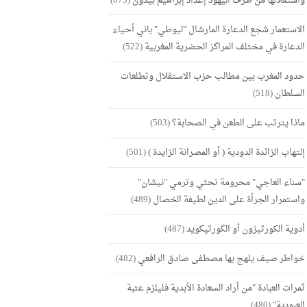
واستغلالها من طرف اليهود إعداد إبراهيم بيدون
(675)
الاستعمار شجع الدعارة المارشال "ليوطي" باني أحياء
الدعارة في مختلف المراكز الحضرية المغربية
(522)
حدود المغرب بين مطالب حزب الاستقلال وتطلعات
السلطان
(518)
ماذا يترتب على الطعن في الصحابة؟
(503)
إلتهاب الزائدة الدودية ( أو المصرانة الزايدة )
(501)
"سناء العاجي" محرومة تحثي وترمي "نيشان"
واستمرار الجرأة على الدين لطيفة الخصال
(489)
أدوية الكورتيزون أو الكورتيكويد
(487)
خواطر صيف يلهج بها مصطفى صادق الرافعي
(482)
ثمرات العبادة "من أراد السعادة الأبدية فليلزم عتبة
العبودية"
(480)