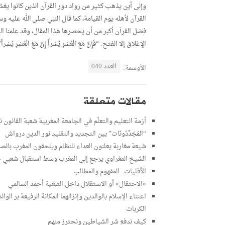
وإلى أين يذهب كثير من رواد دور القرآن الذين كانوا 
القرآن لأهله يوم القيامة، كما قال النبي صلى الله عليه و
فضل القرآن أكبر من أن يحصرها هذا المقال، وقد علمنا ال
الإغلاق إلا الفتح: “فَإِنَّ مَعَ الْعُسْرِ يُسْراً إِنَّ مَعَ الْعُسْرِ يُسْراً”
العدد 040
الأوسمة:
مقالات متعلقة
أزمة التعليم والتعلّم في الجامعة المغربية شعبة القانون
“المُجَدِّدُونَات” بين التجديد والتقليد نور الدين درواش
شيعة مغاربة يعلنون العداء للنظام ويلحقون المغرب بالص
الشيخ المغراوي يرجع إلى المغرب وسط استقبال شعبي ح
الأقليات.. المفهوم والمطالب
«الاحتقال» أو الاستقلال داخل التبعية أحمد السالمي
اعتناء الإسلام بالوالدين وإنزالهما المكانة الرفيعة بر 
الكربات
كيف ندفع شر الشياطين ونحترز منهم