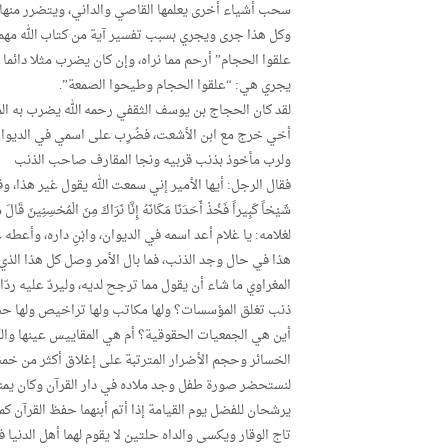
سحب أشياء أخرى يعلمها القاصي والداني، ويتضرر منها ا
وكل هذا جرى ويجري بسبب تفسير آية من كتاب الله مهما 
علقوا الحجام” أرحم مما نراه، وإن كان يضرب مثلا دائما 
يجري هي: “علقوا الحجام وطيحوا الصمعة”.
لقد كان الحجاج بن يوسف الثقفي رحمه الله يضرب به الم
أخي خرج مع ابن الأشعت، فضُرِب على اسمي في الديوان و
ولرب مأخوذ بذنب قربيه ونجا المقارف صاحب الذنب
فقال الرجل: أيها الأمير إني سمعت الله يقول غير هذا، وقول الله أص
شَيْخاً كَبِيراً فَخُذْ أَحَدَنَا مَكَانَهُ إِنَّا نَرَاكَ مِنَ الْمُحْسِنِينَ قَالَ 
لغلامه: يا غلام أعد اسمه في الديوان، وابْنِ داره، وأعطه
هذا في حال وجد الذنب، فما بال الأمر وصل كل هذا الذي 
المغراوي ما شاء أن يقول مما ترجح لديه، وليردّ عليه ردّا 
ذنب تغلق المؤسسات؟ ولها مكاتب ولها تراخيص ولها حضو
أين هي الجمعيات الحقوقية؟ أم هي المقاييس عينها والكي
الخسائر وحجم الأضرار المترتبة على إغلاق أكثر من خمسي
لنستحضر صورة طفل وجد ملاده في دار القرآن وكان يمني 
يرشحان للفضل يوم القيامة إذا أتم أبنهما حفظ القرآن ك
تاج الوقار ويكسى والداه حلتين لا يقوم لهما أهل الدنيا ف