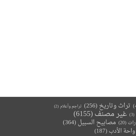
تراث وتاريخ
(256)
تراجم وأعلام
(2)
غير مصنف
(6155)
(3)
مصابيح السبيل
(364)
(20)
رات
واحة الأدب
(187)