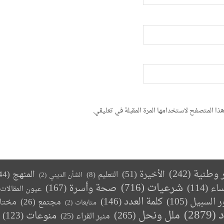
ذا المتصفح لاستخدامها المرة المقبلة في تعليقي.
ر وطنية
(242)
الأخيرة
(51)
المنهج
(44)
التعليم
(8)
الشأن الديني
(2)
(716)
شرعيات
صحة وأسرة
(167)
ساء
(114)
عيون المقالات
كلمة العدد
(146)
ر السبيل
(105)
مجتمع
(26)
مختا
متابعات
(2)
د
(2879)
ملل ونحل
(265)
(123)
منوعات
منبر القراء
(25)