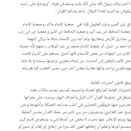
ما أخبر بذلك رسول الله صلى الله عليه وسلم في قوله: “ويوضع على رأسه
يقولان بم كسينا هذه؟ فيقال: بأخذ ولدكما القرآن”.
ق غير المبرر وغير المقبول فإذا هي: جمعية الإمام مالك، وجمعية الإمام
عية الحافظ ابن عبد البر، وجمعية الحافظ ابن كثير وجمعية ابن أبي زيد
في مشارق الأرض ومغاربها، ولم أجد بين الأسماء مثلا ما يزكي التهمة
م أحمد بن حنبل، أو جمعية الإمام محمد بن عبد الوهاب رحمهم الله جميعا،
ة لكثير من الجهات من بعض الأسماء لأنها تحيل عندهم على أشياء قامت
وصل الأمر بالبعض إلى الحديث عن إسلام مغربي، وحينها سنحتاج بلا شك
نهم مغربي واحد، وكلها مغاربة بمعنى آخر حين يصير المغرب كما هو ولله
فق قانون الحريات العامة.
لحريات العامة كما وقع تعديله وتتميمه، ثم يتم تجديد مكاتب هذه
تغل في تحفيظ القرآن آناء الليل وأطراف النهار، ويتردد على مقراتها
رجين منها، فيؤمُّون المصلين في أغلب مساجد المملكة، وأشهرها وعلى
شيخ عمر القزابري، ويتميزون من بين كثير من حملة القرآن بحسن الحفظ
ها، ويتم الإعلان عنها بحيث لا يخفى من أمرها شيء، ويتعرض قسم كبير
ع الجارات بالخبر فتحسم أمرها وتعلم أن إغلاقها أهون ألف مرة من إغلاق أو إلغاء أو حجز أو