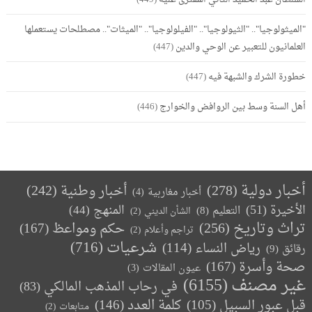
"الميثولوجيا".. "الثيولوجيا".. "الفيلولوجيا".. "الميثات".. مصطلحات يستعملها
العلمانيون للتعبير عن الوحي والدين
(447)
خطورة الشرك والشبهة فيه
(447)
أهل السنة وسط بين الروافض والخوارج
(446)
أخبار دولية
(278)
أخبار وطنية
(242)
أخبار مغاربية
(4)
الأخيرة
(51)
المنهج
(44)
التعليم
(8)
الشأن الديني
(2)
تراث وتاريخ
(256)
حكم ومواعظ
(167)
تراجم وأعلام
(2)
(716)
شرعيات
رياض النساء
(114)
رقائق
(9)
صحة وأسرة
(167)
عيون المقالات
(3)
غير مصنف
(6155)
في رحاب المذهب المالكي
(83)
كلمة العدد
(146)
قبل عبور السبيل
(105)
متابعات
(2)