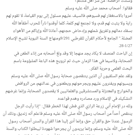
وسئلت الرافضة: من شر أهل ملتكم؟
فقالوا: أصحاب محمد صلى الله عليه وسلم.
أمروا بالاستغفار لهم فسبوهم، فالسيف عليهم مسلول إلى يوم القيامة، لا تقوم لهم
راية ولا يثبت لهم قدم، ولا تجتمع لهم كلمة، كلما أوقدوا ناراً للحرب أطفأها الله
بسفك دمائهم وتفريق شملهم وإدحاض حجتهم، أعاذنا الله وإياكم من الأهواء
المضلة.” الجامع لأحكام القرآن للقرطبي 9/291ومنهاج السنة النبوية لشيخ الإسلام
1/27-28.
إن الباحث المنصف لا يكاد يجد منهجا إلا وقد ولغ أصحابه من إناء الطعن في
الصحابة، ولاسيما في هذا الزمان حيث تم ترويج هذه الباعة المشؤومة باسم
البحث العلمي وحرية الفكر..
ولقد علم السلفيون أن الذين يتنقصون صحابة رسول الله صلى الله عليه وسلم
ويسبونهم ويفترون عليهم ويجرحونهم ويطعنون في عدالتهم، من الروافض
والخوارج والمعتزلة والمستشرقين والعلمانيين لا يقصدون الصحابة، وإنما غرضهم
التشكيك في الإسلام ورد مصادره وهدم قواعده.
ولله در الإمام أبي زرعة الرازي الذي فطن لهذا الخطر فقال: “إذا رأيت الرجل
ينتقص أحداً من أصحاب رسول الله صلى الله عليه وسلم فاعلم أنه زنديق، وذلك أن
الرسول عندنا حق والقرآن حق، وإنما أدى إلينا هذا القرآن والسنن أصحاب رسول
الله صلى الله عليه وسلم، وإنما يريدون أن يجرحوا شهودنا ليبطلوا الكتاب والسنة