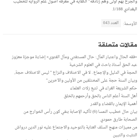
والجرح بهم أولى وهم زنادقة” الكفاية في معرفة أصول علم الرواية للخطيب
البغدادي 1/188.
العدد 043
الأوسمة:
مقالات متعلقة
«فقه الحال واعتبار المآل: حال المستفتي ومآل الفتوى» إضاءة موجزة معزوز
عبد الحق أستاذ باحث في العلوم الشرعية
الحجة في الدليل والإجماع.. لا في الاختلاف والنزاع ” ليس الاختلاف حجة,
وبيان السنة حجة على المختلفين من الأولين والآخرين”
حكم الشريعة الغراء في تتبع زلات العلماء
أهل السنة أعلم الناس بالحق وأرحمهم بالخلق
أهمية الإيمان بالقضاء والقدر
بيان حال خطيب النمسا (6) تأكيد الإصابة بنفي كون رأس الخوارج من
الصحابة طارق حمودي
من مميزات منهج السلف العناية بالتوحيد والاجتماع عليه نور الدين درواش
التثبت والتبين