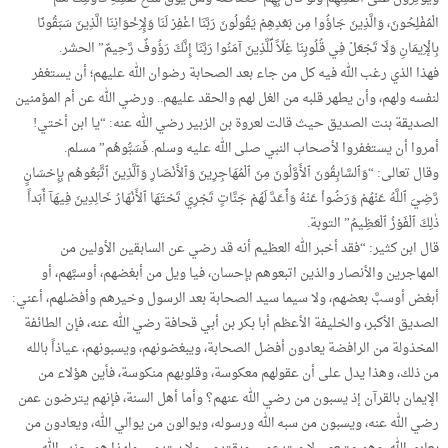
الْمُفْلِحُونَ، وَالَّذِينَ جَاؤُوا مِن بَعْدِهِمْ يَقُولُونَ رَبَّنَا اغْفِرْ لَنَا وَلِإِخْوَانِنَا الَّذِينَ سَبَقُونَا
بِالْإِيمَانِ وَلَا تَجْعَلْ فِي قُلُوبِنَا غِلّاً لِّلَّذِينَ آمَنُوا رَبَّنَا إِنَّكَ رَؤُوفٌ رَّحِيمٌ” الحشر.
فهذا الذي رغب الله فيه كل من جاء بعد الصحابة رضوان الله عليهم؛ أن يستغفر
لنفسه ولهم، وأن يطهر قلبه من الغل لهم والحقد عليهم.. ورضي الله عن أم المؤمنين
الصديقة بنت الصديق حيث قالت لعروة بن الزبير رضي الله عنه: “يا ابن أختي!
أمروا أن يستغفروا لأصحاب النبي صلى الله عليه وسلم. فَسَبُّوهُم” مسلم.
وقال تعالى: “وَٱلسَّابِقُونَ ٱلأَوَّلُونَ مِنَ ٱلْمُهَاجِرِينَ وَٱلأَنْصَارِ وَٱلَّذِينَ ٱتَّبَعُوهُم بِإِحْسَانٍ
رَّضِيَ ٱللَّهُ عَنْهُمْ وَرَضُواْ عَنْهُ وَأَعَدَّ لَهُمْ جَنَّاتٍ تَجْرِي تَحْتَهَا ٱلأَنْهَارُ خَالِدِينَ فِيهَآ أَبَداً
ذٰلِكَ ٱلْفَوْزُ ٱلْعَظِيمُ” التوبة.
قال ابن كثير: “فقد أخبر الله العظيم أنه قد رضي عن السابقين الأولين من
المهاجرين والأنصار والذين اتبعوهم بإحسان، فيا ويل من أبغضهم، أوسبَّهم، أو
أبغض أوسبَّ بعضهم، ولا سيما سيد الصحابة بعد الرسول وخيرهم وأفضلهم، أعني:
الصديق الأكبر، والخليفة الأعظم أبا بكر بن أبي قحافة رضي الله عنه، فإن الطائفة
المخذولة من الرافضة يعادون أفضل الصحابة، ويبغضونهم، ويسبونهم، عياذاً بالله
من ذلك، وهذا يدل على أن عقولهم معكوسة، وقلوبهم منكوسة، فأين هؤلاء من
الإيمان بالقرآن إذ يسبون من رضي الله عنهم؟ وأما أهل السنة، فإنهم يترضون عمن
رضي الله عنه، ويسبون من سبه الله ورسوله، ويوالون من يوالي الله، ويعادون من