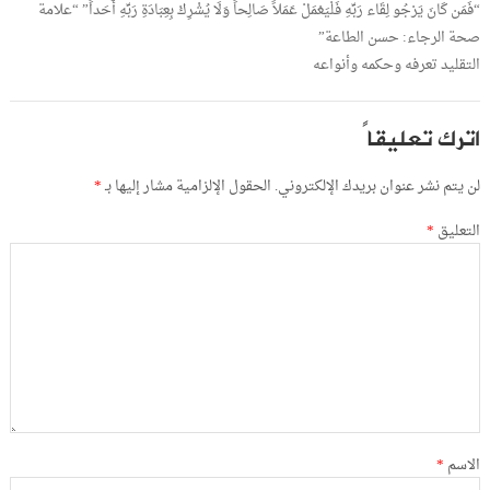
“فَمَن كَانَ يَرْجُو لِقَاء رَبِّهِ فَلْيَعْمَلْ عَمَلاً صَالِحاً وَلَا يُشْرِكْ بِعِبَادَةِ رَبِّهِ أَحَداً” “علامة
صحة الرجاء: حسن الطاعة”
التقليد تعرفه وحكمه وأنواعه
اترك تعليقاً
لن يتم نشر عنوان بريدك الإلكتروني.
الحقول الإلزامية مشار إليها بـ
*
التعليق
*
الاسم
*