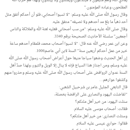
يعادي الله، وهم متبعون لا مبتدعون، ويقتدون ولا يبتدون، ولهذا هم حزب الله
المفلحون، وعباده المؤمنون.”
وقال رسول الله صلى الله عليه وسلم: “لا تسبوا أصحابي، فلو أن أحدكم أنفق مثل
أحد ذهباً ما بلغ مد أحدهم ولا نصيفه” متفق عليه.
وقال صلى الله عليه وسلم: “من سب أصحابي فعليه لعنة الله والملائكة والناس
أجمعين” سلسلة الأحاديث الصحيحة برقم 3340.
وعن ابن عمر رضي الله عنه قال: “لا تسبوا أصحاب محمد، فلمقام أحدهم ساعة
خير من عمل أحدكم أربعين سنة” السنة لابن أبي عاصم1006.
إن أهل الحديث وضعوا سياجا منيعا حول أعراض أصحاب رسول الله صلى الله
عليه وسلم، ومن اجتاز هذا السياج فإنه لا ينال إلا الويل والثبور، ولهذا صدَّ أهل
السنة عدوان الروافض على أصحاب رسول الله صلى الله عليه وسلم وحذروا منهم
وكشفوا عوارهم…
قال التابعي الجليل عامر بن شرحبيل الشعبي:
“تفاضلت اليهود والنصارى على الرافضة بخصلة،
سئلت اليهود: من خير أهل ملتكم؟
فقالت: أصحاب موسى عليه السلام.
وسئلت النصارى: من خير أهل ملتكم؟
فقالوا: حواري عيسى عليه السلام.