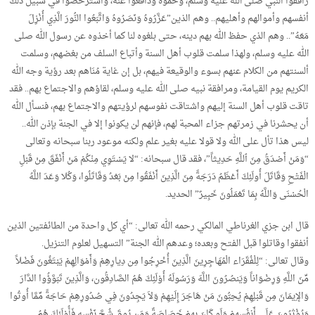
رافقوا النبي صلى الله عليه وسلم، وحموه ودافعوا عنه، واسترخصوا في سبيل ذلك
أنفسهم وأموالهم وأهليهم.. وهم الذين”عَزَّرُوهُ وَنَصَرُوهُ وَاتَّبَعُوا النُّورَ الَّذِي أُنْزِلَ
مَعَهُ”.. وهم الذي حفظ الله بهم دينه، حتى بلغوه لنا كما أخذوه عن رسول الله صلى
الله عليه وسلم، ولهذا سلمت قلوب أهل السنة وأتباع السلف من بغضهم، وسلمت
ألسنتهم من الكلام عنهم بسوء والوقيعة فيهم، بل إن غاية مُنَاهم بعد رؤية وجه الله
الكريم يوم القيامة، ومرافقة نبيه صلى الله عليه وسلم، لقاؤهم والاجتماع بهم.. فقد
تاقت قلوب أهل السنة إليهم واشتاقت نفوسهم لرؤيتهم والاجتماع بهم، فنسأل الله
أن يحشرنا في زمرتهم جزاء المحبة لهم، فإنهم لن يكونوا إلا في الجنة بإذن الله..
ليس هذا تأل على الله ولا قولا عليه بغير علم ولكنه موعود ربنا سبحانه وتعالى
“وَمَنْ أَصْدَقُ مِنَ ٱللَّهِ حَدِيثاً”، فقد قال سبحانه: “لا يَسْتَوِي مِنْكُمْ مَنْ أَنْفَقَ مِنْ قَبْلِ
الْفَتْحِ وَقَاتَلَ أُولَئِكَ أَعْظَمُ دَرَجَةً مِنَ الَّذِينَ أَنْفَقُوا مِنْ بَعْدُ وَقَاتَلُوا، وَكُلا وَعَدَ اللَّهُ
الْحُسْنَى وَاللَّهُ بِمَا تَعْمَلُونَ خَبِيرٌ” الحديد.
قال ابن جزي الغرناطي المالكي رحمه الله تعالى: “أي كل واحدة من الطائفتين الذين
أنفقوا وقاتلوا قبل الفتح وبعده؛ وعدهم الله الجنة” التسهيل لعلوم التنزيل.
وقال تعالى: “لِلْفُقَرَاء الْمُهَاجِرِينَ الَّذِينَ أُخْرِجُوا مِن دِيارِهِمْ وَأَمْوَالِهِمْ يَبْتَغُونَ فَضْلاً
مِّنَ اللَّهِ وَرِضْوَاناً وَيَنصُرُونَ اللَّهَ وَرَسُولَهُ أُوْلَئِكَ هُمُ الصَّادِقُون، وَالَّذِينَ تَبَوَّؤُوا الدَّارَ
وَالإِيمَانَ مِن قَبْلِهِمْ يُحِبُّونَ مَنْ هَاجَرَ إِلَيْهِمْ وَلاَ يَجِدُونَ فِي صُدُورِهِمْ حَاجَةً مِّمَّا أُوتُوا
وَيُؤْثِرُونَ عَلَى أَنفُسِهِمْ وَلَو كَانَ بِهِمْ خَصَاصَةٌ وَمَن يُوقَ شُحَّ نَفْسِهِ فَأُوْلَئِكَ هُمُ