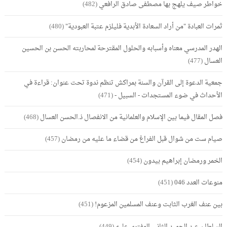
خواطر صيف يلهج بها مصطفى صادق الرافعي
(482)
ثمرات العبادة "من أراد السعادة الأبدية فليلزم عتبة العبودية"
(480)
الهدر المدرسي معناه وأسبابه والحلول المقترحة لمحاربته الحسن بن الحسين
العسال
(477)
جمعية الدعوة إلى القرآن والسنة بمراكش تنظم ندوة تحت عنوان: قراءة في
الأحداث في ضوء المستجدات - السبيل -
(471)
فصل المقال فيما بين الإسلام والعلمانية من الانفصال ذ.الحسن العسال
(468)
صيام ست من شوال قبل الفراغ من قضاء ما عليه من رمضان
(457)
الخمر ورمضان إبراهيم بيدون
(454)
منوعات العدد 046
(451)
بين عنف الغرب الثابت وعنف المسلمين المزعوم!
(451)
السلطان عبد الحميد الثاني المفترى عليه
(449)