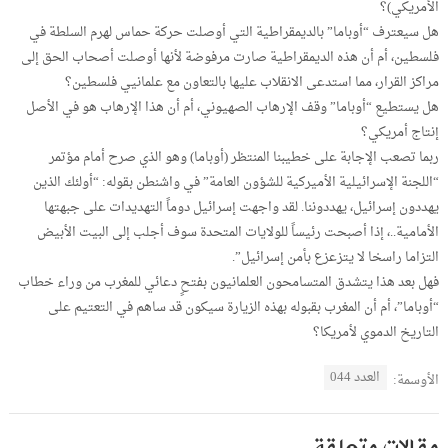
الأمريكي)؟
هل سيعترف “أوباما” بالديمقراطية التي أوصلت حركة حماس لهرم السلطة في
فلسطين، أم أن هذه الديمقراطية صارت مرفوضة لأنها أوصلت أصحاب الحق إلى
مراكز القرار، مما استدعى الانقلاب عليها بالتعاون مع علمانيي فلسطين؟
هل يستطيع “أوباما” وقف الإرهاب الصهيوني، أم أن هذا الإرهاب هو في الأصل
إنتاج أمريكي؟
ربما تصعب الإجابة على خطيبنا المنتظر (أوباما) وهو الذي صرح أمام مؤتمر
“اللجنة الإسرائيلية الأميركية للشؤون العامة” في واشنطن بقوله: “أولئك الذين
يهددون إسرائيل، يهددوننا. لقد واجهت إسرائيل دوماً التهديدات على جبهتها
الأمامية..، إذا أصبحت رئيساً للولايات المتحدة سوف أجلب إلى البيت الأبيض
التزاما راسخا لا يتزعزع بأمن إسرائيل”.
فهل بعد هذا يتشدق المتسامحون العلمانيون بفتحٍ دعائي للمغرب من وراء خطاب
“أوباما”، أم أن المغرب بقبوله بهذه الزيارة سيكون قد ساهم في التعتيم على
التاريخ الدموي لأمريكا؟
العدد 044
الأوسمة:
مقالات متعلقة