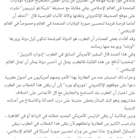
إسلامي فور توليه مهامه في العشرين من يناير المقبل لتصحيح صورة الولايات
المتحدة في العالم الإسلامي. وفي مقابلة مع صحيفة “شيكاغو تريبيون” نشرت
على موقع الصحيفة الإلكتروني ونقلتها وكالة الأنباء الفرنسية قال: “أعتقد أن
أمامنا فرصة فريدة لتحسين صورة الولايات المتحدة في العالم وخصوصاً في العالم
الاسلامي”.
وقد أفادت بعض المصادر أن المغرب هو الدولة المرشحة لتكون أول دولة يزورها
“أوباما” ويوجه منها رسالته.
وفي هذا الصدد قال السفير الأمريكي السابق في المغرب “إدوارد كابرييل”:
“شخصيا أدافع عن هذه الفكرة، فالمغرب يمثل لي أحسن دولة يمكن أن تمثل العالم
الإسلامي..”.
وجراء ذلك استبشر عدد من المغاربة بهذا الأمر، ومنهم أمريكيون من أصول مغربية
دعوا على موقعهم الإلكتروني “موروكو بورد” إلى أن يلقى هذا الخطاب من المغرب
على اعتبار أن المغرب بلد التسامح والتعايش مع كل الأجناس على اختلاف
مشاربهم، وهو البلد السائر بخطى حثيثة على درب الحداثة والانسلاخ من أصالته
الدينية.
وبين إمكانية أن يلقي الرئيس الأمريكي الجديد خطابه في الرباط أو في القاهرة..،
وترحيب الكثير من المغاربة وتطلعهم لأن يلقى هذا الخطاب في المغرب، يبقى
التساؤل المطروح: ماذا نجني من وراء تحسين صورة أمريكا في العالم الإسلامي،