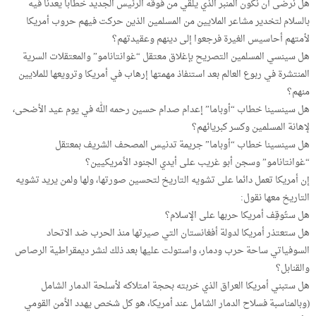
هل نرضى أن نكون المنبر الذي يلقي من فوقه الرئيس الجديد خطابا يعدنا فيه
بالسلام لتخدير مشاعر الملايين من المسلمين الذين حركت فيهم حروب أمريكا
لأمتهم أحاسيس الغيرة فرجعوا إلى دينهم وعقيدتهم؟
هل سينسي المسلمين التصريح بإغلاق معتقل “غوانتانامو” والمعتقلات السرية
المنتشرة في ربوع العالم بعد استنفاذ مهمتها إرهاب في أمريكا وترويعها للملايين
منهم؟
هل سينسينا خطاب “أوباما” إعدام صدام حسين رحمه الله في يوم عيد الأضحى،
لإهانة المسلمين وكسر كبريائهم؟
هل سينسينا خطاب “أوباما” جريمة تدنيس المصحف الشريف بمعتقل
“غوانتانامو” وسجن أبو غريب على أيدي الجنود الأمريكيين؟
إن أمريكا تعمل دائما على تشويه التاريخ لتحسين صورتها، ولها ولمن يريد تشويه
التاريخ معها نقول:
هل ستُوقِف أمريكا حربها على الإسلام؟
هل ستعتذر أمريكا لدولة أفغانستان التي صيرتها منذ الحرب ضد الاتحاد
السوفياتي ساحة حرب ودمار، واستولت عليها بعد ذلك لنشر ديمقراطية الرصاص
والقنابل؟
هل ستبني أمريكا العراق الذي خربته بحجة امتلاكه لأسلحة الدمار الشامل
(وبالمناسبة فسلاح الدمار الشامل عند أمريكا، هو كل شخص يهدد الأمن القومي