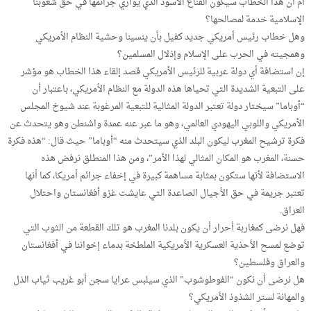
أم أن هذا الخطاب سيكون القناع الأسود الذي يواري جرائمها في حق شعوبنا
الإسلامية خدمة لمصالحها؟
وهل خطاب رئيس أمريكي جديد كفيل بأن ينسينا وحشية النظام الأمريكي
وهمجيته في الحرب على الإسلام وإذلال المسلمين؟
إن استضافة أي دولة عربية للرئيس الأمريكي قصد إلقاء هذا الخطاب هو مؤشر
على التبعية الشديدة التي تحياها هذه الدولة مع النظام الأمريكي، باعتبار أن
“أوباما” سيختار دولة تعتبر الدولة المثالية للتبعية المرغوبة عند شيوخ المجلس
الأمريكي واللوبي اليهودي العالمي، وهو ما عبر عنه عمدة واشنطن وهو يتحدث عن
فكرة ترشيح المغرب ليكون البلد الذي سيتحدث منه “أوباما” حيث قال: “هذه فكرة
حسنة، المغرب هو المكان المثالي لهذا الأمر”، ومن هذا المنطلق نرفض هذه
الاستضافة لأنها ستكون بمثابة مساهمة كبيرة في إخفاء جرائم أمريكا، كما أنها
تعتبر جريمة في حق الأجيال الصاعدة التي عايشت غزو أفغانستان واحتلال
العراق.
فهل نرضى كمغاربة أحرار أن يكون بلدنا المغرب هو تلك القطعة من الثوب التي
توضع لمسح الأحذية العسكرية الأمريكية الملطخة بدماء إخواننا في أفغانستان
والعراق وفلسطين؟
هل نرضى أن نكون “الفوطوشوب” الذي سيلبس عرايا سجن أبو غريب ثياب الذل
والمهانة لستر الشذوذ الأمريكي؟