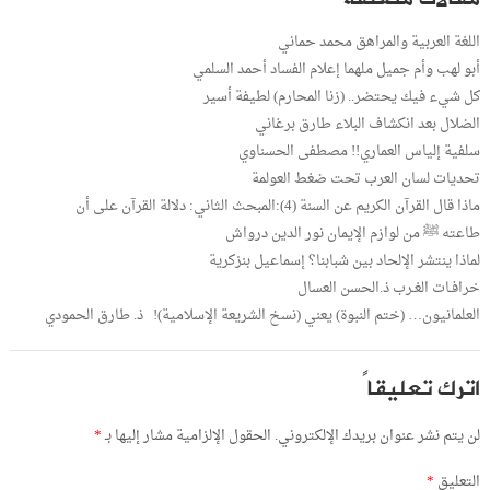
اللغة العربية والمراهق محمد حماني
أبو لهب وأم جميل ملهما إعلام الفساد أحمد السلمي
كل شيء فيك يحتضر.. (زنا المحارم) لطيفة أسير
الضلال بعد انكشاف البلاء طارق برغاني
سلفية إلياس العماري!! مصطفى الحسناوي
تحديات لسان العرب تحت ضغط العولمة
ماذا قال القرآن الكريم عن السنة (4):المبحث الثاني: دلالة القرآن على أن
طاعته ﷺ من لوازم الإيمان نور الدين درواش
لماذا ينتشر الإلحاد بين شبابنا؟ إسماعيل بنزكرية
خرافـات الغـرب ذ.الحسن العسال
العلمانيون… (ختم النبوة) يعني (نسخ الشريعة الإسلامية)! ذ. طارق الحمودي
اترك تعليقاً
لن يتم نشر عنوان بريدك الإلكتروني.
الحقول الإلزامية مشار إليها بـ
*
التعليق
*