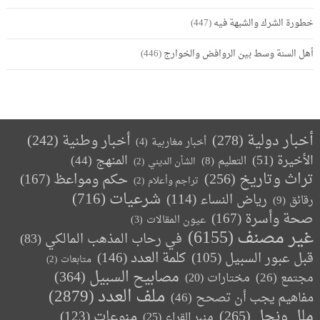
خطورة الشرك والشبهة فيه
(447)
أهل السنة وسط بين الروافض والخوارج
(446)
أخبار دولية
(278)
أخبار وطنية
(242)
أخبار مغاربية
(4)
الأخيرة
(51)
المنهج
(44)
التعليم
(8)
الشأن الديني
(2)
تراث وتاريخ
(256)
حكم ومواعظ
(167)
تراجم وأعلام
(2)
(716)
شرعيات
رياض النساء
(114)
رقائق
(9)
صحة وأسرة
(167)
عيون المقالات
(3)
غير مصنف
(6155)
في رحاب المذهب المالكي
(83)
كلمة العدد
(146)
قبل عبور السبيل
(105)
متابعات
(2)
مصابيح السبيل
(364)
مجتمع
(26)
(20)
مختارات
ملف العدد
(2879)
مفاهيم يجب أن تصحح
(46)
ملل ونحل
(265)
(123)
منوعات
منبر القراء
(25)