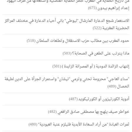
من تاريخ الحماية في المغرب خطر الحماية القنصلية واستغلالها من طرف اليهود
إعداد إبراهيم بيدون
(675)
الاستعمار شجع الدعارة المارشال "ليوطي" باني أحياء الدعارة في مختلف المراكز
الحضرية المغربية
(522)
حدود المغرب بين مطالب حزب الاستقلال وتطلعات السلطان
(518)
ماذا يترتب على الطعن في الصحابة؟
(503)
إلتهاب الزائدة الدودية ( أو المصرانة الزايدة )
(501)
"سناء العاجي" محرومة تحثي وترمي "نيشان" واستمرار الجرأة على الدين لطيفة
الخصال
(489)
أدوية الكورتيزون أو الكورتيكويد
(487)
خواطر صيف يلهج بها مصطفى صادق الرافعي
(482)
ثمرات العبادة "من أراد السعادة الأبدية فليلزم عتبة العبودية"
(480)