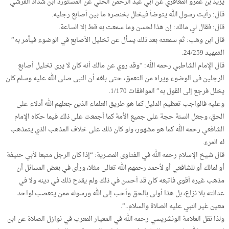
يزيد بن عمرو المعافري عن أبي عبد الرحمن الحلي عن المستورد ابن شداد القرشي
قال: رأيت رسول الله يتوضأ فيخلل بخنصره ما بين أصابع رجليه.
قال: فقال لي مالك: إن هذا لحسن وما سمعت به قط إلا الساعة.
قال ابن وهب: ثم سمعته بعد ذلك يسأل عن تخليل الأصابع في الوضوء فيأمر به”
التمهيد 24/259.
قال الإمام الشاطبي رحمه الله: “وقد روي عن مالك أنه كان لا يرى تخليل أصابع
الرجلين فى الوضوء ويراه من التعمق، حتى بلغه أن النبى صلى الله عليه وسلم كان
يخلل فرجع إلى القول به” الموافقات 1/170.
وعليه فالواجب تعظيم الدليل كما هو طريق العلماء الذين جعلهم الله أدلاء على
الحق، وجعل السنة حجة على جميع الأمة كما أجمعت على ذلك فيما حكاه الإمام
الشافعي رحمه الله كما هو مشهور، ولو كان ذلك على خلاف المذهب الذي يتمذهب
له المرء.
قال شيخ الإسلام رحمه الله في الفتاوى المصرية: “إذا كان الرجل متبعا لأبي حنيفة
أو لمالك أو للشافعي أو لأحمد رحمهم الله تعالى مثلا، ورأى في بعض المسائل أن
مذهب غيره أقوى فاتبعه كان قد أحسن في ذلك ولم يقدح ذلك في دينه ولا في
عدالته بلا نزاع، بل هذا أولى بالحق وأحب إلى الله ورسوله ممن يتعصب لواحد
معين غير النبي عليه الصلاة والسلام..”.
ولذا نقل العلامة الونشريسي رحمه الله في المعيار المعرب في نوازل الصلاة عن ابن