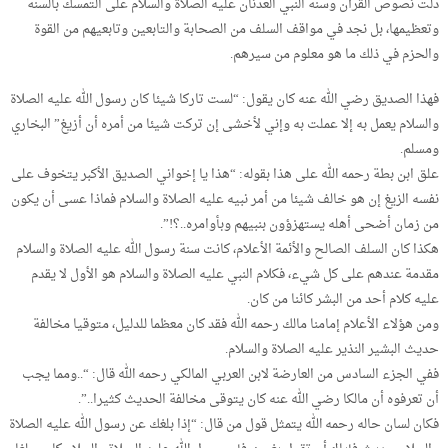
دلت نصوص القرآن وسنة النبي العدنان عليه الصلاة والسلام على التمسك بالسنة
وتعظيمها، بل نجد في مواقف السلف من الصحابة والتابعين وتابعيهم من القوة
والحزم في ذلك ما هو معلوم من سيرهم.
فهذا الصديق رضي الله عنه كان يقول: “لست تاركا شيئا كان رسول الله عليه الصلاة
والسلام يعمل به إلا عملت به وإني لأخشى إن تركت شيئا من أمره أن أزيغ” البخاري
ومسلم.
علق ابن بطة رحمه الله على هذا بقوله: “هذا يا إخواني الصديق الأكبر يتخوف على
نفسه الزيغ إن هو خالف شيئا من أمر نبيه عليه الصلاة والسلام فماذا عسى أن يكون
من زمان أضحى أهله يستهزؤون بنبيهم وبأوامره..؟!”.
هكذا كان السلف الصالح والأئمة الأعلام، كانت سنة رسول الله عليه الصلاة والسلام
مقدمة عندهم على كل شيء، فكلام النبي عليه الصلاة والسلام هو الأول لا يقدم
عليه كلام أحد من البشر كائنا من كان.
ومن هؤلاء الأعلام إمامنا مالك رحمه الله فقد كان معظما للدليل، متوقيا مخالفة
حديث البشير النذير عليه الصلاة والسلام.
ففي الجزء السادس من العارضة لابن العربي المالكي رحمه الله قال: “..ومما يجب
أن تعرفوه أن مالكا رضي الله عنه كان يتوقى مخالفة الحديث كثيرا..”.
فكان لسان حاله رحمه الله يتمثل قول من قال: “إذا بلغك عن رسول الله عليه الصلاة