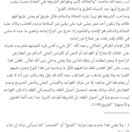
لب رحمه الله مانصه: “والخلاف كثير وظواهر الشريعة هي الجادة بحيث يجب
الرجوع إليها عند اشتباه الطرق واختلاف الفرق”.
وصاحب الشريعة هو نبينا عليه الصلاة والسلام، فكل طريق لم يمش عليها فهو
ظلام، ولا يكون أحد ممن مشى فيه على يقين من السلامة وعدم العطب، ولأنه عليه
الصلاة والسلام هو الإمام، والمأموم إذا خرج عن اتباع إمامه وتعدى ما حده له مشى
في ظلام بقدر بعده عن شعاع نور إمامه.
قال الإمام القرافي المالكي رحمه الله :”كل شيء أفتى فيه المجتهد فخرجت فتياه
على خلاف الإجماع أو القواعد أو النص أو القياس الجلي السالم عن المعارض
الراجح لا يجوز لمقلده أن ينقله للناس، ولا يفتي به في دين الله تعالى.. فعلى هذا
يجب على أهل العصر تفقد مذاهبهم، فكل ما وجدوه من هذا النوع يحرم عليهم
الفتيا به، ولا يعرى مذهب من المذاهب عنه، لكنه قد يقل وقد يكثر، غير أنه لا يقدر
أن يعلم هذا في مذهبه إلا من عرف القواعد والقياس الجلي والنص الصريح وعدم
المعارض لذلك، وذلك يعتمد تحصيل أصول الفقه، والتبحر في الفقه (1)، فإن القواعد
ليست مستوعبة في أصول الفقه، بل للشريعة قواعد كثيرة جدا عند أئمة الفتوى
والاجتهاد” الفروق2/109.
ــــــــــــــــــــــــــــــــــــــــــ
1 – ولا يعني هذا عدم وجود مرتبة “المتبع” أو “المتبصر” كما سيأتي بيانه إن شاء