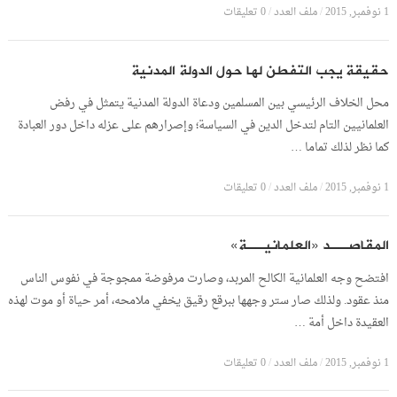
1 نوفمبر, 2015
/
ملف العدد
/
0 تعليقات
حقيقة يجب التفطن لها حول الدولة المدنية
محل الخلاف الرئيسي بين المسلمين ودعاة الدولة المدنية يتمثل في رفض
العلمانيين التام لتدخل الدين في السياسة؛ وإصرارهم على عزله داخل دور العبادة
كما نظر لذلك تماما …
1 نوفمبر, 2015
/
ملف العدد
/
0 تعليقات
المقاصــد «العلمانيــة»
افتضح وجه العلمانية الكالح المربد، وصارت مرفوضة ممجوجة في نفوس الناس
منذ عقود. ولذلك صار ستر وجهها ببرقع رقيق يخفي ملامحه، أمر حياة أو موت لهذه
العقيدة داخل أمة …
1 نوفمبر, 2015
/
ملف العدد
/
0 تعليقات