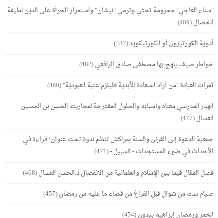
"سناء العاجي" محرومة تحثي وترمي "نيشان" واستمرار الجرأة على الدين لطيفة
الخصال
(489)
أدوية الكورتيزون أو الكورتيكويد
(487)
خواطر صيف يلهج بها مصطفى صادق الرافعي
(482)
ثمرات العبادة "من أراد السعادة الأبدية فليلزم عتبة العبودية"
(480)
الهدر المدرسي معناه وأسبابه والحلول المقترحة لمحاربته الحسن بن الحسين
العسال
(477)
جمعية الدعوة إلى القرآن والسنة بمراكش تنظم ندوة تحت عنوان: قراءة في
الأحداث في ضوء المستجدات - السبيل -
(471)
فصل المقال فيما بين الإسلام والعلمانية من الانفصال ذ.الحسن العسال
(468)
صيام ست من شوال قبل الفراغ من قضاء ما عليه من رمضان
(457)
الخمر ورمضان إبراهيم بيدون
(454)