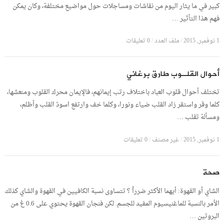
كبير في ما يثار اليوم من نقاشات ومساجلات حول مواضيع مختلفة، وكان يمكن
فهم هذا التأثير …
1 نوفمبر, 2015
/
ملف العدد
/
0 تعليقات
أحوال القلـوب طارق برغاني
تختلف أحوال قلوب العباد باختلاف رتب إيمانهم، فالإيمان محرك القلوب ومنعشها،
كلما وقر واستقر زاد القلب ضياء ونورا، وكلما خف وارتفع اسودّ القلب وأظلم،
ومسألة تقلب …
1 نوفمبر, 2015
/
غير مصنف
/
0 تعليقات
صحة
الشاي أو القهوة: أيهما الأكثر ضرراً ؟ تتساوى نسبة الكافيين في القهوة والشاي كذلك
الأمر بالنسبة للماغنيسيوم المفيد للجسم. لكن فنجان القهوة يحتوي على 0.6 غ من
البروتين …