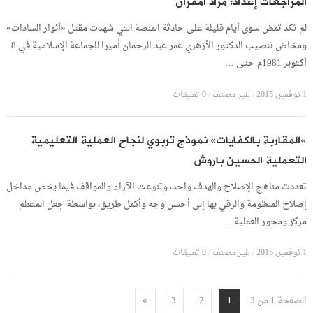
المراجعات إعداد: مراد أمقران
لم تكد تمض سوى أيام قليلة على حادثة المنصة التي شهدت مقتل «أنوار السادات»
ومخاض تنصيب الدكتور الأزهري عمر عبد الرحمان أميرا للجماعة الإسلامية في 8
أكتوبر 1981م حتى …
1 نوفمبر, 2015
/
غير مصنف
/
0 تعليقات
»المقاربة بالكفايات» نموذج تربوي لنجاح العملية التعليمية
التعملية الحسين باروش
تعددت مناهج الإصلاح والهدف واحد، وتنوعت الآراء والمواقف فيما يخص مداخل
إصلاح المنظومة والرقي بها إلى أحسن وجه وأكمل طريق، بواسطة جعل المتعلم
مركز ومحور العملية …
1 نوفمبر, 2015
/
غير مصنف
/
0 تعليقات
الصفحة 1 من 3
»
3
2
1