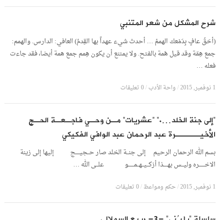
شرح المشكل من شعر المتنبي
(أحَقُ عافٍ بِدَمْعك الهممُ … أحدث شيء عهداً بها القِدمُ) العافي: الدارس. والهمم:
جمع هِمّة وقد قيل هَمة بالفتح. ولا يمتنع أن يكون هِمم جمع همة أيضا، فقد جاءت
فعله …
1 نوفمبر, 2015
/
واحة الأدب
/
0 تعليقات
“إلى جنة الخلد….” “عشريات” مـن وحـي فاجـعـة الحـج
الأخيـــــرة عبد الرحمان عبد الوافي الفكيكي
بسم الله الرحمان الرحيم إلى جنــة الخلد صار حــجيــــج إليها إلى زينة
الاخــــــره وليــس بهــــذا أزكــيــهــمــــــو علــى الله …
1 نوفمبر, 2015
/
حكم ومواعظ
/
0 تعليقات
سلسلة “يا بُني” -3- ربيع السملالي