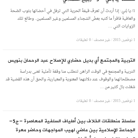
1/ يا بُنيّ: إذا أردتَ أن تعرفَ قيمَةَ الحرية التي ترفل في أحضانها بثوب الصّحة
والعافية فاقرأ ما كتبه بعضُ السّجناء المسلمين وغير المسلمين.. وطالع تلك
الرّوايات التي …
1 نوفمبر, 2015
/
غير مصنف
/
0 تعليقات
التربية والمجتمع أي بديل حضاري للإصلاح عبد الرحمان بنويس
التربية والمجتمع في الوقت الراهن تتطلب منا وقفة تأملية تعنى بدراسة
مصطلحاتهما والوقوف عند دلالتهما المعنوية والمعيارية، والحق أن هذه القضية قد
شغلت بال كثير من …
1 نوفمبر, 2015
/
غير مصنف
/
0 تعليقات
سلسلة منطلقات الخلاف بين أطياف السلفية المعاصرة -ج5-
الجماعة الإسلامية بين ماضي لهيب المواجهات وحاضر معرة