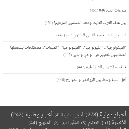
منوعات العدد 046
(451)
بين عنف الغرب الثابت وعنف المسلمين المزعوم!
(451)
السلطان عبد الحميد الثاني المفترى عليه
(449)
"الميثولوجيا".. "الثيولوجيا".. "الفيلولوجيا".. "الميثات".. مصطلحات يستعملها
العلمانيون للتعبير عن الوحي والدين
(447)
خطورة الشرك والشبهة فيه
(447)
أهل السنة وسط بين الروافض والخوارج
(446)
أخبار دولية
(278)
أخبار وطنية
(242)
أخبار مغاربية
(4)
الأخيرة
(51)
المنهج
(44)
التعليم
(8)
الشأن الديني
(2)