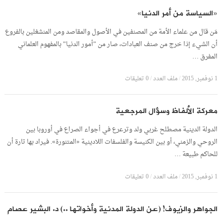
«السياسة من أمر الدنيا»
مَن قال من علماء الأمة من المصنفين في الأصول والمقاصد ومن المنشغلين بالفروع
أن الشيء إذا خرج من صنف العبادات، صار من ”أمور الدنيا” بالمفهوم العلماني
المفرق …
1 نوفمبر, 2015
/
ملف العدد
/
0 تعليقات
معركة الألفاظ وسؤال المرجعية
الدولة الدينية مصطلح غربي ولد وترعرع في أجواء الصراع في أوروبا بين
الروحي والزمني، أو بين الكنيسة والفلسفات اللادينية «المتنورة». فيراد بها تارة أن
للحاكم طبيعة …
1 نوفمبر, 2015
/
ملف العدد
/
0 تعليقات
الجواهر والزيوف! (عن الدولة المدنية وأخواتها ..) د. البشير عصام