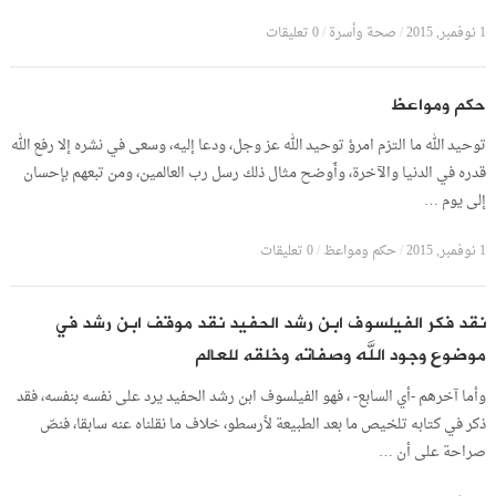
1 نوفمبر, 2015
/
صحة وأسرة
/
0 تعليقات
حكم ومواعظ
توحيد الله ما التزم امرؤ توحيد الله عز وجل، ودعا إليه، وسعى في نشره إلا رفع الله
قدره في الدنيا والآخرة، وأَوضح مثال ذلك رسل رب العالمين، ومن تبعهم بإحسان
إلى يوم …
1 نوفمبر, 2015
/
حكم ومواعظ
/
0 تعليقات
نقد فكر الفيلسوف ابن رشد الحفيد نقد موقف ابن رشد في
موضوع وجود الله وصفاته وخلقه للعالم
وأما آخرهم -أي السابع- ، فهو الفيلسوف ابن رشد الحفيد يرد على نفسه بنفسه، فقد
ذكر في كتابه تلخيص ما بعد الطبيعة لأرسطو، خلاف ما نقلناه عنه سابقا، فنصّ
صراحة على أن …