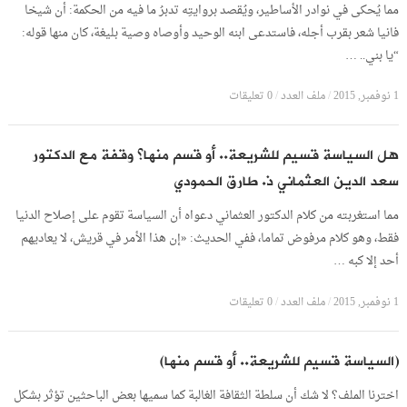
مما يُحكى في نوادر الأساطير، ويُقصد بروايتِه تدبرُ ما فيه من الحكمة: أن شيخا
فانيا شعر بقرب أجله، فاستدعى ابنه الوحيد وأوصاه وصية بليغة، كان منها قوله:
“يا بني.. …
1 نوفمبر, 2015
/
ملف العدد
/
0 تعليقات
هل السياسة قسيم للشريعة.. أو قسم منها؟ وقفة مع الدكتور
سعد الدين العثماني ذ. طارق الحمودي
مما استغربته من كلام الدكتور العثماني دعواه أن السياسة تقوم على إصلاح الدنيا
فقط، وهو كلام مرفوض تماما، ففي الحديث: «إن هذا الأمر في قريش، لا يعاديهم
أحد إلا كبه …
1 نوفمبر, 2015
/
ملف العدد
/
0 تعليقات
(السياسة قسيم للشريعة.. أو قسم منها)
اخترنا الملف؟ لا شك أن سلطة الثقافة الغالبة كما سميها بعض الباحثين تؤثر بشكل