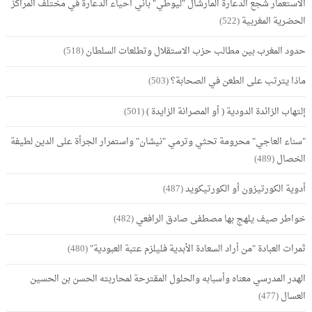
الاستعمار شجع الدعارة المارشال "ليوطي" باني أحياء الدعارة في مختلف المراكز
الحضرية المغربية
(522)
حدود المغرب بين مطالب حزب الاستقلال وتطلعات السلطان
(518)
ماذا يترتب على الطعن في الصحابة؟
(503)
إلتهاب الزائدة الدودية ( أو المصرانة الزايدة )
(501)
"سناء العاجي" محرومة تحثي وترمي "نيشان" واستمرار الجرأة على الدين لطيفة
الخصال
(489)
أدوية الكورتيزون أو الكورتيكويد
(487)
خواطر صيف يلهج بها مصطفى صادق الرافعي
(482)
ثمرات العبادة "من أراد السعادة الأبدية فليلزم عتبة العبودية"
(480)
الهدر المدرسي معناه وأسبابه والحلول المقترحة لمحاربته الحسن بن الحسين
العسال
(477)