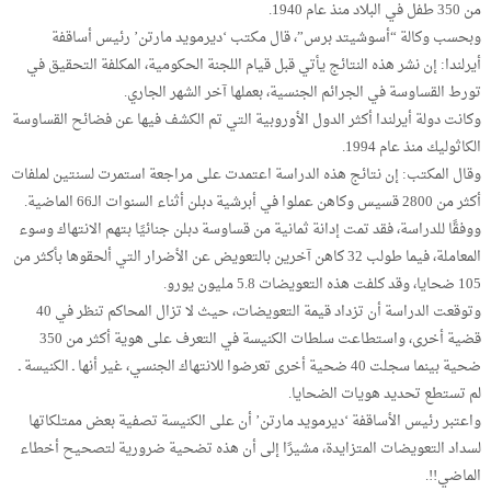
من 350 طفل في البلاد منذ عام 1940.
وبحسب وكالة “أسوشيتد برس”، قال مكتب ‘ديرمويد مارتن’ رئيس أساقفة
أيرلندا: إن نشر هذه النتائج يأتي قبل قيام اللجنة الحكومية، المكلفة التحقيق في
تورط القساوسة في الجرائم الجنسية، بعملها آخر الشهر الجاري.
وكانت دولة أيرلندا أكثر الدول الأوروبية التي تم الكشف فيها عن فضائح القساوسة
الكاثوليك منذ عام 1994.
وقال المكتب: إن نتائج هذه الدراسة اعتمدت على مراجعة استمرت لسنتين لملفات
أكثر من 2800 قسيس وكاهن عملوا في أبرشية دبلن أثناء السنوات الـ66 الماضية.
ووفقًا للدراسة، فقد تمت إدانة ثمانية من قساوسة دبلن جنائيًا بتهم الانتهاك وسوء
المعاملة، فيما طولب 32 كاهن آخرين بالتعويض عن الأضرار التي ألحقوها بأكثر من
105 ضحايا، وقد كلفت هذه التعويضات 5.8 مليون يورو.
وتوقعت الدراسة أن تزداد قيمة التعويضات، حيث لا تزال المحاكم تنظر في 40
قضية أخرى، واستطاعت سلطات الكنيسة في التعرف على هوية أكثر من 350
ضحية بينما سجلت 40 ضحية أخرى تعرضوا للانتهاك الجنسي، غير أنها ـ الكنيسة ـ
لم تستطع تحديد هويات الضحايا.
واعتبر رئيس الأساقفة ‘ديرمويد مارتن’ أن على الكنيسة تصفية بعض ممتلكاتها
لسداد التعويضات المتزايدة، مشيرًا إلى أن هذه تضحية ضرورية لتصحيح أخطاء
الماضي!!.