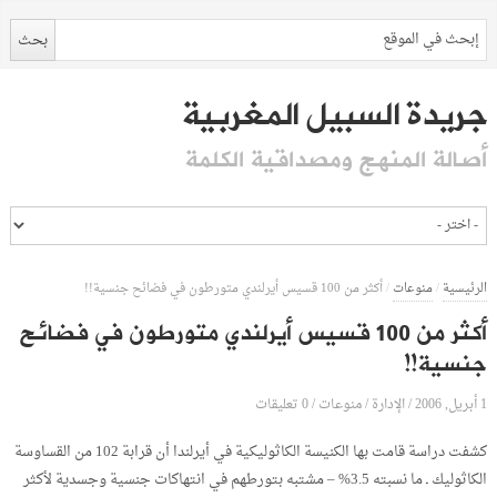
جريدة السبيل المغربية
أصالة المنهج ومصداقية الكلمة
الرئيسية
/
منوعات
/
أكثر من 100 قسيس أيرلندي متورطون في فضائح جنسية!!
أكثر من 100 قسيس أيرلندي متورطون في فضائح
جنسية!!
1 أبريل, 2006
الإدارة
0 تعليقات
/
/
منوعات
/
كشفت دراسة قامت بها الكنيسة الكاثوليكية في أيرلندا أن قرابة 102 من القساوسة
الكاثوليك ـ ما نسبته 3.5% – مشتبه بتورطهم في انتهاكات جنسية وجسدية لأكثر