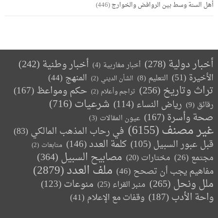
أهل السنة وسط بين الروافض والخوارج
(446)
أخبار دولية
(278)
أخبار وطنية
(242)
أخبار مغاربية
(4)
الأخيرة
(51)
المنهج
(44)
التعليم
(8)
الشأن الديني
(2)
تراث وتاريخ
(256)
حكم ومواعظ
(167)
تراجم وأعلام
(2)
(716)
شرعيات
رياض النساء
(114)
رقائق
(9)
صحة وأسرة
(167)
عيون المقالات
(3)
غير مصنف
(6155)
في رحاب المذهب المالكي
(83)
كلمة العدد
(146)
قبل عبور السبيل
(105)
متابعات
(2)
مصابيح السبيل
(364)
مجتمع
(26)
(20)
مختارات
ملف العدد
(2879)
مفاهيم يجب أن تصحح
(46)
ملل ونحل
(265)
(123)
منوعات
منبر القراء
(25)
واحة الأدب
(187)
وقفات مع الإعلام
(41)