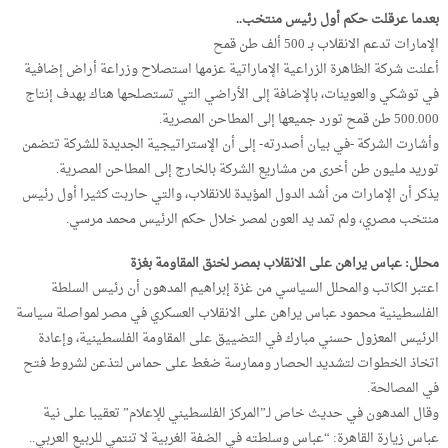
بعدما عرقلت حكم أول رئيس منتخب..
الإمارات تدعم الانقلاب بـ 500 ألف طن قمح
أعلنت شركة الظاهرة الزراعية الإماراتية عزمها استصلاح وزراعة أراض إضافية
في توشكي والعوينات، بالإضافة إلى الأراضي التي تستصلحها هناك بهدف إنتاج
500.000 طن قمح تورد جميعها إلى المطاحن المصرية.
وأشارت الشركة -في بيان أصدرته- إلى أن الإستراتيجية الجديدة للشركة تتضمن
توريد مليون طن أخرى من مشاريع الشركة بالخارج إلى المطاحن المصرية.
يذكر أن الإمارات من أشد الدول المؤيدة للانقلاب، والتي حاربت كثيرا أول رئيس
منتخب مصري، ولم تمد يد العون لمصر خلال حكم الرئيس محمد مرسي.
محلل: عباس يراهن على الانقلاب بمصر لخنق المقاومة بغزة
اعتبر الكاتب والمحلل السياسي من غزة إبراهيم المدهون أن رئيس السلطة
الفلسطينية محمود عباس يراهن على الانقلاب العسكري في مصر لمواصلة سياسة
الرئيس المعزول حسني مبارك في التضييق على المقاومة الفلسطينية، وإعادة
اتخاذ الخطوات لتشديد الحصار وممارسة ضغط على حماس لتذعن لشروط فتح
في المصالحة.
وقال المدهون في حديث خاص لـ”المركز الفلسطيني للإعلام” تعقيبا على نية
عباس زيارة القاهرة: “عباس وسلطته في الضفة الغربية لا تنتمي للربيع العربي..