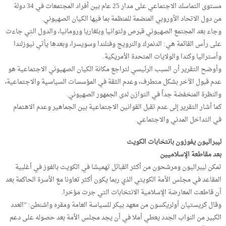
مستوى التماسك الاجتماعي على مدار 25 عام بين أفراد المجتمعات في 34 دولة
من دول الاتحاد الأوروبي المنضمة للمنظمة بما فيها الكيان الصهيوني.
وجاء بعد المجتمع الصهيوني قبرص ولتوانيا وبلغاريا ورومانيا، والدول التي جاءت
على رأس القائمة هي: الدنمرك والنرويج وفنلندا وسويسرا، وبعدها يأتي نيوزلندا
وأستراليا وكندا والولايات المتحدة الأمريكية.
وأوضح التقرير أن السبب الرئيسي لتراجع مكانة الكيان الصهيوني الاجتماعية هو
عدم قبول الآخر بشكل متطرف، وعدم الثقة في المؤسسات السياسية والاجتماعية،
والنظرة المنخفضة جداً في التوازن لدى الجمهور الصهيوني.
كما أشار التقرير إلى عدم تقبل القوانين الاجتماعية بين الجماهير وعدم الاهتمام
في التداخل المدني والاجتماعي.
ليبراليون يفوزون بانتخابات الكويت
بعد مقاطعة الإسلاميين
تمكن ليبراليون ومرشحون من أكثر القبائل تهميشا في الكويت بالفوز في أغلبية
المقاعد في مجلس الأمة الكويتي الذي ربما يكون أكثر تعاونا مع الأسرة الحاكمة بعد
أن قاطعت المعارضة الإسلامية الانتخابات التي جرت مؤخرا.
وقال كريستيان أولريكسون من معهد بيكر للسياسة العامة ومقره واشنطن: “العدد
الكبير من النواب الجدد يعطي أملا في أن يجد مجلس الأمة بعد حصوله على دعم