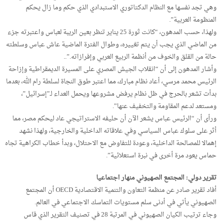
وهي تجد نفسها مع النظام الدكتاتوري الاستبدادي الذي حكم وما زال يحكم
المنظومة العربية”.
ولهذا، حسب المدهون، “كانت ثورة 25 يناير تنظر بعين الريبة لعباس واعتبرته جزء
من الماضي الذي يجب أن يتم تغييره، وطوال الفترة الماضية عاش عباس وسلطته
حالة من القلق والخوف من أنظمة الربيع العربي وإفرازاته.”..
وأشار المدهون إلى أن “انقلاب الجيش المصري على المسيرة الديمقراطية وإزاحة
الرئيس محمد مرسي، أعاد نظام مبارك، مما اعتبر طوق النجاة لسلطة رام الله، بعدما
بدأت تشعر بالحرج في ظل نظام يرفض مشروعها ويحمل العداء لـ”إسرائيل”،
ومستعد لدعم المقاومة والتخفيف عنها”.
ورأى أن “الرئيس عباس يشعر الآن أن حليفه الاستراتيجي عاد ليحكم مصر، مما
أثر على سلوك عباس السياسي وفي علاقاته الداخلية والخارجية، ولهذا نشهد
إهمالا للمصالحة الداخلية، وعودة للتفاوض مع الاحتلال، وبدأ خطاب الكراهية تجاه
حماس يعود مرة أخرى في نبرة استعلائية”.
تقرير دولي: المجتمع الصهيوني منهار اجتماعيا
أفاد تقرير صادر عن منظمة التعاون والتنمية الاقتصادية OECD أن المجتمع
الصهيوني يأتي في أدنى سلم مستويات التماسك الاجتماعي في العالم.
وجاء ترتيب الكيان الصهيوني في المرتبة 28 في تصنيف التقرير الذي قاس