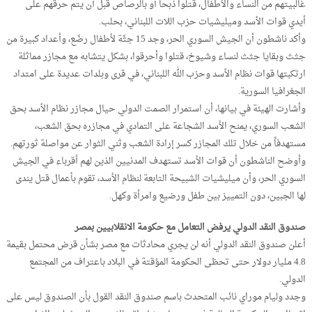
غالبيتهم من النساء والأطفال، قتلوا ذبحاً أو بالرصاص قبل أن يتم حرقهم على
أيدي قوات الأسد وميليشيات حزب اللات اللبناني، بحلب.
وأكد ناشطون أن الجيش السوري الحر، وجد 15 جثّة لأطفال رضّع، وأعداد كبيرة من
جثث وبقايا جثث لنساء وشيوخ، قتلوا وأحرقوا، بشكل يتشابه مع مجازر مماثلة
ارتكبتها قوات نظام الأسد وحزب الله اللبناني، في قرى وبلدات عديدة على امتداد
الجغرافيا السورية.
وأشارت الهيئة في بيانها، أن استمرار الصمت الدولي حيال مجازر نظام الأسد بحق
الشعب السوري، يمنح الأسد الشجاعة على التمادي في مجازره بحق الشعب،
مستهدفاً من خلال تلك المجازر كسر إرادة الشعب وثني الثوار عن مواصلة ثورتهم.
وأوضح الناشطون أن قوات الأسد تستهدف المدنيين الذين لهم أقرباء في الجيش
السوري الحر، وأن ميليشيات الشبيحة التابعة لنظام الأسد، تقوم بأعمال قتل يندى
لها الجبين، دون التمييز بين طفل ورضيع وامرأة وكهل.
صندوق النقد الدولي يرفض التعامل مع حكومة الانقلابيين بمصر
أعلن صندوق النقد الدولي أنه لن يجري محادثات مع مصر بشأن قرض محتمل بقيمة
4.8 مليار دولار حتى تحظى الحكومة المؤقتة في البلاد باعتراف من المجتمع
الدولي.
وجدد وليام موراي نائب المتحدث باسم صندوق النقد القول بأن الصندوق ليس على