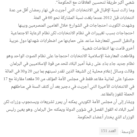
شعبي أكبر طريقة لتحسين العلاقات مع الحكومة”.
وما زالت نسبة الإقبال في الانتخابات التي أجريت في نهار رمضان أقل من عدة
انتخابات قبل 2012 عندما بلغت نسبة المشاركة نحو 60 في المئة.
وشهدت الكويت احتجاجات في الشوارع خلال العامين المنصرمين وبينها
احتجاجات بسبب تغييرات في نظام الانتخابات، لكن نظام الرعاية الاجتماعية
والتقبل النسبي للمعارضة ساعد على حمايتها من اضطرابات شهدتها دول عربية
أخرى قامت بها انتفاضات شعبية.
وقاطعت المعارضة الإسلامية الانتخابات احتجاجا على نظام الصوت الواحد وهو
نظام جديد جاء بناء على رغبة أمير البلاد للحد من قوة الإسلاميين في البرلمان.
وقالت وسائل إعلام محلية إن الشيعة الذين تقدر نسبتهم بما بين 20 و30 في المائة
حصلوا على ثمانية مقاعد فقط في مجلس الأمة المؤلف من 50 مقعدا مقارنة مع 17
في الانتخابات الأخيرة التي أجريت في دجنبر بعد أن كثف السنة في مناطقهم
الحملة للفوز بالمقاعد.
ويشار إلى أن مجلس الأمة الكويتي يمكنه أن يمرر تشريعات ويستجوب وزراء، لكن
أمير البلاد له القول الفصل في شؤون الدولة ويمكنه حل البرلمان. وهو يعين رئيس
الوزراء الذي يختار أعضاء الحكومة.
العدد 151
الأوسمة: