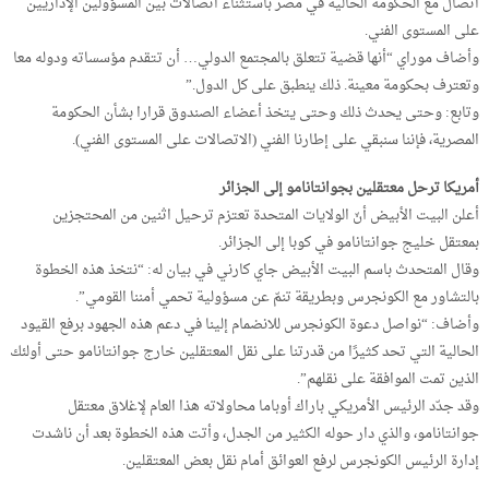
اتصال مع الحكومة الحالية في مصر باستثناء اتصالات بين المسؤولين الإداريين
على المستوى الفني.
وأضاف موراي “أنها قضية تتعلق بالمجتمع الدولي… أن تتقدم مؤسساته ودوله معا
وتعترف بحكومة معينة. ذلك ينطبق على كل الدول.”
وتابع: وحتى يحدث ذلك وحتى يتخذ أعضاء الصندوق قرارا بشأن الحكومة
المصرية، فإننا سنبقي على إطارنا الفني (الاتصالات على المستوى الفني).
أمريكا ترحل معتقلين بجوانتانامو إلى الجزائر
أعلن البيت الأبيض أنّ الولايات المتحدة تعتزم ترحيل اثنين من المحتجزين
بمعتقل خليج جوانتانامو في كوبا إلى الجزائر.
وقال المتحدث باسم البيت الأبيض جاي كارني في بيان له: “نتخذ هذه الخطوة
بالتشاور مع الكونجرس وبطريقة تنمّ عن مسؤولية تحمي أمننا القومي”.
وأضاف: “نواصل دعوة الكونجرس للانضمام إلينا في دعم هذه الجهود برفع القيود
الحالية التي تحد كثيرًا من قدرتنا على نقل المعتقلين خارج جوانتانامو حتى أولئك
الذين تمت الموافقة على نقلهم”.
وقد جدّد الرئيس الأمريكي باراك أوباما محاولاته هذا العام لإغلاق معتقل
جوانتانامو، والذي دار حوله الكثير من الجدل، وأتت هذه الخطوة بعد أن ناشدت
إدارة الرئيس الكونجرس لرفع العوائق أمام نقل بعض المعتقلين.