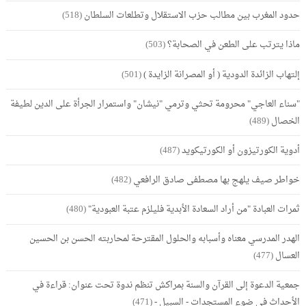
حدود المغرب بين مطالب حزب الاستقلال وتطلعات السلطان
(518)
ماذا يترتب على الطعن في الصحابة؟
(503)
إلتهاب الزائدة الدودية ( أو المصرانة الزايدة )
(501)
"سناء العاجي" محرومة تحثي وترمي "نيشان" واستمرار الجرأة على الدين لطيفة
الخصال
(489)
أدوية الكورتيزون أو الكورتيكويد
(487)
خواطر صيف يلهج بها مصطفى صادق الرافعي
(482)
ثمرات العبادة "من أراد السعادة الأبدية فليلزم عتبة العبودية"
(480)
الهدر المدرسي معناه وأسبابه والحلول المقترحة لمحاربته الحسن بن الحسين
العسال
(477)
جمعية الدعوة إلى القرآن والسنة بمراكش تنظم ندوة تحت عنوان: قراءة في
الأحداث في ضوء المستجدات - السبيل -
(471)