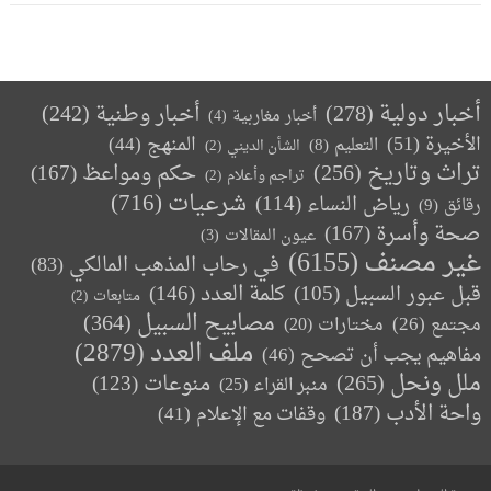
أخبار دولية
(278)
أخبار وطنية
(242)
أخبار مغاربية
(4)
الأخيرة
(51)
المنهج
(44)
التعليم
(8)
الشأن الديني
(2)
تراث وتاريخ
(256)
حكم ومواعظ
(167)
تراجم وأعلام
(2)
(716)
شرعيات
رياض النساء
(114)
رقائق
(9)
صحة وأسرة
(167)
عيون المقالات
(3)
غير مصنف
(6155)
في رحاب المذهب المالكي
(83)
كلمة العدد
(146)
قبل عبور السبيل
(105)
متابعات
(2)
مصابيح السبيل
(364)
مجتمع
(26)
(20)
مختارات
ملف العدد
(2879)
مفاهيم يجب أن تصحح
(46)
ملل ونحل
(265)
(123)
منوعات
منبر القراء
(25)
واحة الأدب
(187)
وقفات مع الإعلام
(41)