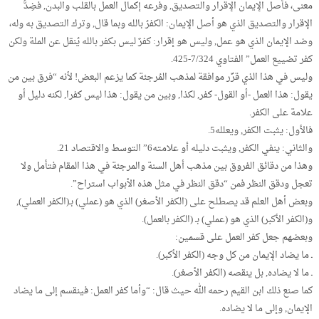
معنى، فأصل الإيمان الإقرار والتصديق, وفرعه إكمال العمل بالقلب والبدن, فضِدُّ
الإقرار والتصديق الذي هو أصل الإيمان: الكفرُ بالله وبما قال, وترك التصديق به وله،
وضد الإيمان الذي هو عمل, وليس هو إقرار: كفرٌ ليس بكفر بالله يُنقل عن الملة ولكن
كفر تضييع العمل” الفتاوي 7/324-425.
وليس في هذا الذي قرِّر موافقة لمذهب المُرجئة كما يزعم البعض! لأنه “فرق بين من
يقول: هذا العمل -أو القول- كفر, لكذا, وبين من يقول: هذا ليس كفرا, لكنه دليل أو
علامة على الكفر.
فالأول: يثبت الكفر, ويعلله5.
والثاني: ينفي الكفر, ويثبت دليله أو علامته6” التوسط والاقتصاد 21.
وهذا من دقائق الفروق بين مذهب أهل السنة والمرجئة في هذا المقام فتأمل ولا
تعجل ودقق النظر فمن “دقق النظر في مثل هذه الأبواب استراح”.
وبعض أهل العلم قد يصطلح على (الكفر الأصغر) الذي هو (عملي) بـ(الكفر العملي),
و(الكفر الأكبر) الذي هو (عملي) بـ (الكفر بالعمل).
وبعضهم جعل كفر العمل على قسمين:
ـ ما يضاد الإيمان من كل وجه (الكفر الأكبر).
ـ ما لا يضاده, بل ينقصه (الكفر الأصغر).
كما صنع ذلك ابن القيم رحمه الله حيث قال: “وأما كفر العمل: فينقسم إلى ما يضاد
الإيمان, وإلى ما لا يضاده.