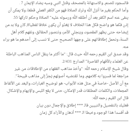
فالسجود للصنم, والاستهانة بالمصحف وقتل النبي وسبه يضاد الإيمان 7 .
وأما الحكم بغير ما أنزل الله وترك الصلاة فهو من الكفر العملي قطعا، ولا يمكن أن
ينفى عنه اسم الكفر بعد أن أطلقه الله ورسوله عليه” الصلاة وحكم تاركها 55.
إذن فكما هو واضح فكل هذا الخلاف لا يَعْدُو أن يكون خلافا لفظيا8, كان ولا بد من
إيضاحه حتى يظهر المقصود، وينجلي الأمر، ونتصور الحقائق، ونفهم كلام أهل
السنة، ونحمل إطلاقاتهم على وجهها الصحيح حتى لا ننسب إلى أحدهم ما هو براء
منه.
وقد صدق ابن القيم رحمه الله حيث قال: “ما أكثر ما ينقل الناس المذاهب الباطلة
عن العلماء بالأفهام القاصرة” المدارج 2/431.
وقال شيخ الإسلام رحمه الله: “وأخذ مذاهب الفقهاء من الإطلاقات من غير
مراجعة لما فسروا به كلامهم, وما تقتضيه أصولهم يَجرُّ إلى مذاهب قبيحة”.
مع أن الأصل -خاصة في مثل هذه الأبواب- هو توضيح العبارات، والبعد عن الألفاظ
المجملات، والكلمات المطلقات قدر الإمكان، حتى لا يقع اللبس والإيهام والإشكال.
قال ابن القيم رحمه الله:
فعليك بالتفصيل والتبيين فالـ *** إطلاق والإجمال دون بيان
قد أفسدا هذا الوجود وخبطا الـ *** أذهان والأراء كل زمان
ـــــــــــــــــــــــــــــــــــــــــــــ