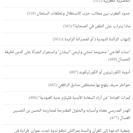
الحضرية المغربية
(522)
حدود المغرب بين مطالب حزب الاستقلال وتطلعات السلطان
(518)
ماذا يترتب على الطعن في الصحابة؟
(503)
إلتهاب الزائدة الدودية ( أو المصرانة الزايدة )
(501)
"سناء العاجي" محرومة تحثي وترمي "نيشان" واستمرار الجرأة على الدين لطيفة
الخصال
(489)
أدوية الكورتيزون أو الكورتيكويد
(487)
خواطر صيف يلهج بها مصطفى صادق الرافعي
(482)
ثمرات العبادة "من أراد السعادة الأبدية فليلزم عتبة العبودية"
(480)
الهدر المدرسي معناه وأسبابه والحلول المقترحة لمحاربته الحسن بن الحسين
العسال
(477)
جمعية الدعوة إلى القرآن والسنة بمراكش تنظم ندوة تحت عنوان: قراءة في