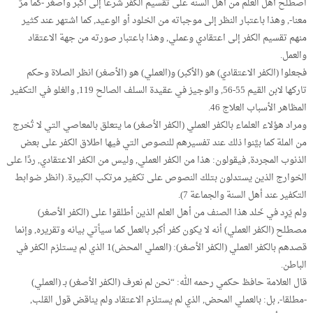
اصطلح أهل العلم من أهل السنة على تقسيم الكفر شرعا إلى أكبر وأصغر -كما مرَّ
معنا-, وهذا باعتبار النظر إلى موجباته من الخلود أو الوعيد, كما اشتهر عند كثير
منهم تقسيم الكفر إلى اعتقادي وعملي, وهذا باعتبار صورته من جهة الاعتقاد
والعمل.
فجعلوا (الكفر الاعتقادي) هو (الأكبر) و(العملي) هو (الأصغر) انظر الصلاة وحكم
تاركها لابن القيم 55-56, والوجيز في عقيدة السلف الصالح 119, والغلو في التكفير
المظاهر الأسباب العلاج 46.
ومراد هؤلاء العلماء بالكفر العملي (الكفر الأصغر) ما يتعلق بالمعاصي التي لا تُخرج
من الملة كما بيَّنوا ذلك عند تفسيرهم للنصوص التي فيها اطلاق الكفر على بعض
الذنوب المجردة, فيقولون: هذا من الكفر العملي, وليس من الكفر الاعتقادي, ردًا على
الخوارج الذين يستدلون بتلك النصوص على تكفير مرتكب الكبيرة. (انظر ضوابط
التكفير عند أهل السنة والجماعة 7).
ولم يَرِد في خَلد هذا الصنف من أهل العلم الذين أطلقوا على (الكفر الأصغر)
مصطلح (الكفر العملي) أنه لا يكون كفر أكبر بالعمل كما سيأتي بيانه وتقريره, وإنما
قصدهم بالكفر العملي (الكفر الأصغر): (العملي المحض)1 الذي لم يستلزم الكفر في
الباطن.
قال العلامة حافظ حكمي رحمه الله: “نحن لم نعرف (الكفر الأصغر) بـ (العملي)
-مطلقا-, بل: بالعملي المحض, الذي لم يستلزم الاعتقاد ولم يناقض قول القلب,