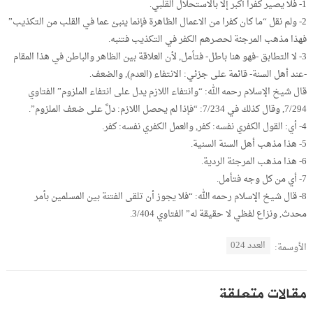
1- فلا يصير كفرا أكبر إلا بالاستحلال القلبي.
2- ولم نقل “ما كان كفرا من الاعمال الظاهرة فإنما ينبئ عما في القلب من التكذيب”
فهذا مذهب المرجئة لحصرهم الكفر في التكذيب فتنبه.
3- لا التطابق -فهو هنا باطل- فتأمل, لأن العلاقة بين الظاهر والباطن في هذا المقام
-عند أهل السنة- قائمة على جزئي: الانتفاء (العدم), والضعف.
قال شيخ الإسلام رحمه الله: “وانتفاء اللازم يدل على انتفاء الملزوم” الفتاوي
7/294, وقال كذلك في 7/234: “فإذا لم يحصل اللازم: دلَّ على ضعف الملزوم”.
4- أي: القول الكفري نفسه: كفر, والعمل الكفري نفسه: كفر.
5- هذا مذهب أهل السنة السنية.
6- هذا مذهب المرجئة الردية.
7- أي من كل وجه فتأمل.
8- قال شيخ الإسلام رحمه الله: “فلا يجوز أن تلقى الفتنة بين المسلمين بأمر
محدث, ونزاع لفظي لا حقيقة له” الفتاوي 3/404.
العدد 024
الأوسمة:
مقالات متعلقة