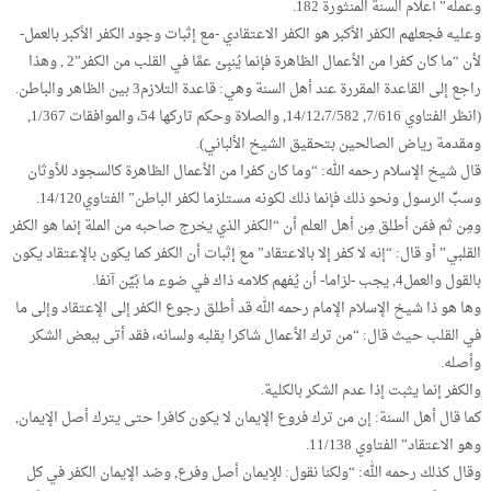
وعمله” أعلام السنة المنثورة 182.
وعليه فجعلهم الكفر الأكبر هو الكفر الاعتقادي -مع إثبات وجود الكفر الأكبر بالعمل-
لأن “ما كان كفرا من الأعمال الظاهرة فإنما يُنبِئ عمَّا في القلب من الكفر”2 , وهذا
راجع إلى القاعدة المقررة عند أهل السنة وهي: قاعدة التلازم3 بين الظاهر والباطن.
(انظر الفتاوي 7/616, 14/12،7/582, والصلاة وحكم تاركها 54، والموافقات 1/367,
ومقدمة رياض الصالحين بتحقيق الشيخ الألباني).
قال شيخ الإسلام رحمه الله: “وما كان كفرا من الأعمال الظاهرة كالسجود للأوثان
وسبِّ الرسول ونحو ذلك فإنما ذلك لكونه مستلزما لكفر الباطن” الفتاوي14/120.
ومِن ثم فمَن أطلق مِن أهل العلم أن “الكفر الذي يخرج صاحبه من الملة إنما هو الكفر
القلبي” أو قال: “إنه لا كفر إلا بالاعتقاد” مع إثبات أن الكفر كما يكون بالإعتقاد يكون
بالقول والعمل4, يجب -لزاما- أن يُفهم كلامه ذاك في ضوء ما بُيِّن آنفا.
وها هو ذا شيخ الإسلام الإمام رحمه الله قد أطلق رجوع الكفر إلى الإعتقاد وإلى ما
في القلب حيث قال: “من ترك الأعمال شاكرا بقلبه ولسانه، فقد أتى ببعض الشكر
وأصله.
والكفر إنما يثبت إذا عدم الشكر بالكلية.
كما قال أهل السنة: إن من ترك فروع الإيمان لا يكون كافرا حتى يترك أصل الإيمان,
وهو الاعتقاد” الفتاوي 11/138.
وقال كذلك رحمه الله: “ولكنا نقول: للإيمان أصل وفرع, وضد الإيمان الكفر في كل