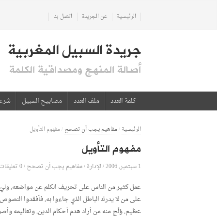
الرئيسية
عن الجريدة
اتصل بنا
جريدة السبيل المغربية
أصالة المنهج ومصداقية الكلمة
كلمة العدد
ملف العدد
مصابيح السبيل
شرع
الرئيسية
/
مفاهيم يجب أن تصحح
/
مفهوم التأويل
مفهوم التأويل
1 سبتمبر, 2006
الإدارة
0 تعليقات
/
/
مفاهيم يجب أن تصحح
/
عمل كثير من الناس على تحريف الكلم عن مواضعه, وليّ 
على من لا يدرك الباطل الذي جاءوا به, فأفقدوا النصوص ا
عظيم, وََلَج منه من أراد هدم أحكام الدين, وتعاليمه وأص