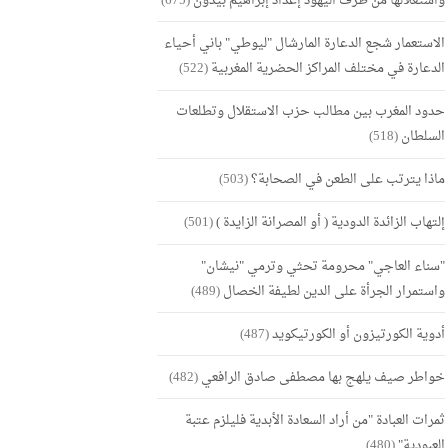
واستغلالها من طرف اليهود إعداد إبراهيم بيدون
(675)
الاستعمار شجع الدعارة المارشال "ليوطي" باني أحياء
الدعارة في مختلف المراكز الحضرية المغربية
(522)
حدود المغرب بين مطالب حزب الاستقلال وتطلعات
السلطان
(518)
ماذا يترتب على الطعن في الصحابة؟
(503)
إلتهاب الزائدة الدودية ( أو المصرانة الزايدة )
(501)
"سناء العاجي" محرومة تحثي وترمي "نيشان"
واستمرار الجرأة على الدين لطيفة الخصال
(489)
أدوية الكورتيزون أو الكورتيكويد
(487)
خواطر صيف يلهج بها مصطفى صادق الرافعي
(482)
ثمرات العبادة "من أراد السعادة الأبدية فليلزم عتبة
العبودية"
(480)