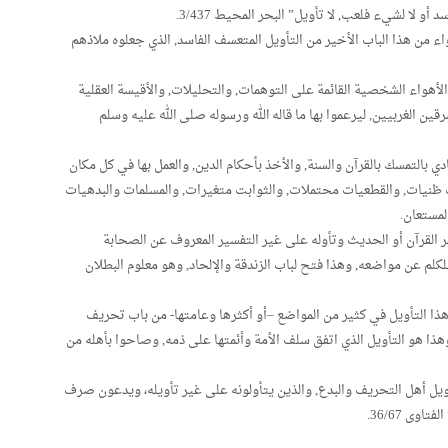
 لا لشيء فلعب, لا تأويل” البحر المحيط 3/437.
اء من هذا الباب الأخير من التأويل المتعسف الفاسد, الذي جعلوه ملاذهم
الأهواء الشخصية القائمة على التوهمات, والتحليلات, والأقيسة العقلية
ن الغربيين, ليرعموا بها ما قاله الله ورسوله صلى الله عليه وسلم
دي بالتمسك بالقرآن والسنة, والأخذ بأحكام الدين, والعمل بها في كل مكان
يات ظنيات, والقطعيات محتملات, والثوابت متغيرات, والمسلمات والبدهيات
المستعان.
ر القرآن أو الحديث وتأوله على غير التفسير المعروف عن الصحابة
لكلم عن مواضعه, وهذا فتح لباب الزندقة والإلحاد, وهو معلوم البطلان
“هذا التأويل في كثير من المواضع –أو أكثرها وعامتها- من باب تحريف
ذا هو التأويل الذي اتفق سلف الأمة وأئمتها على ذمه, وصاحوا بأهله من
ويل أهل التحريف والبدع, والذين يتأولونه على غير تأويله، ويدعون صرف
وى 36/67.