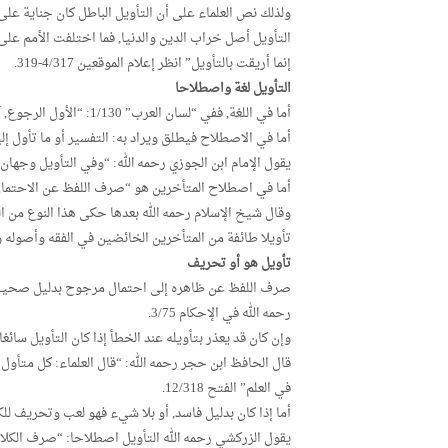
ولذلك نص العلماء على أن التأويل الباطل كان جناية على ا
التأويل أصل خراب الدين والدنيا, فما اختلفت الأمم على أن
إنما أريقت بالتأويل” انظر إعلام الموقعين 4/317-319.
التأويل لغة واصطلاحا
أما في اللغة, ففي “لسان العرب” 1/130: “الأول الرجوع, آل الشيء يؤول ومآلا رجع, وأول إليه الشيء: رجعه”.
أما في الاصطلاح فيطلق ويراد به: التفسير أو ما تأول إ
يقول الإمام ابن الجوزي رحمه الله: “وفي التأويل وجهان أحده
أما في اصطلاح المتأخرين هو “صرف اللفظ عن الاحتمال الر
وقال شيخ الإسلام رحمه الله بعدها حكى هذا النوع من ا
تأويلا طائفة من المتأخرين الخائضين في الفقه وأصوله والكلا
تأويل هو أو تحريف
صرف اللفظ عن ظاهره إلى احتمال مرجوح بدليل صحيح صريح
رحمه الله في الإحكام 3/75.
وإن كان قد يعذر بتأويله عند الخطأ إذا كان التأويل سائغ
قال الحافظ ابن حجر رحمه الله: “قال العلماء: كل متأول 
في العلم” الفتح 12/318.
أما إذا كان بدليل فاسد, أو بلا شيء فهو لعب وتحريف لل
يقول الزركشي رحمه الله التأويل اصطلاحا: “صرف الكلا