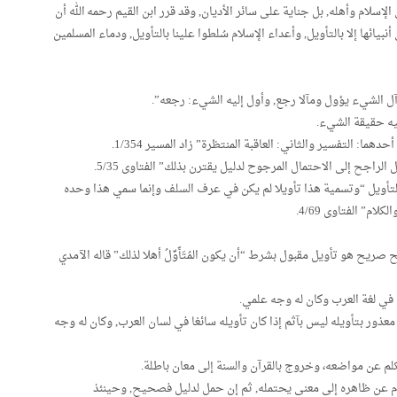
لإسلام وأهله, بل جناية على سائر الأديان, وقد قرر ابن القيم رحمه الله أن
بيائها إلا بالتأويل, وأعداء الإسلام سُلطوا علينا بالتأويل, ودماء المسلمين
ليه حقيقة الشيء.
ما: التفسير والثاني: العاقبة المنتظرة” زاد المسير 1/354.
اجح إلى الاحتمال المرجوح لدليل يقترن بذلك” الفتاوى 5/35.
لتأويل “وتسمية هذا تأويلا لم يكن في عرف السلف وإنما سمي هذا وحده
م” الفتاوى 4/69.
 هو تأويل مقبول بشرط “أن يكون المُتَأَوِّلُ أهلا لذلك” قاله الآمدي
ا في لغة العرب وكان له وجه علمي.
معذور بتأويله ليس بآثم إذا كان تأويله سائغا في لسان العرب, وكان له وجه
كلم عن مواضعه، وخروج بالقرآن والسنة إلى معان باطلة.
م عن ظاهره إلى معنى يحتمله, ثم إن حمل لدليل فصحيح, وحينئذ