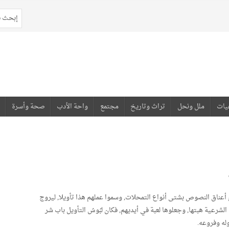
يات
ملل ونحل
تراث وتاريخ
مجتمع
واحة الأدب
صحة وأسرة
أعناق النصوص بشتى أنواع التمحلات, وسموا عملهم هذا تأويلا, ليروج
لشرعية هبتها, وجعلوها لعبة في أيديهم, فكان لبُوسُ التأويل باب شر
وله وفروعه.