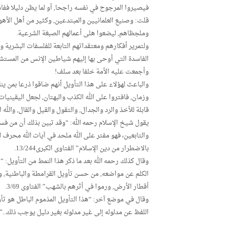
فيصيروا المرجوح في نفسه راجحا, أو لما يظن دليلا ففاسد أو
قلت: وصنيع العلمانيين والمبتدعين, وكثير من أهل الأهو
وملجظاهم, ليضعوا هلى أعمالهم الصبغة الشرعية.
ولتمرير أفكارهم ومعتقداتهم التابعة للفلسفات البشرية و
الفاسدة التي أوحى بها إليهم شياطين الإنس من المستشرقي
وأجمعت عليه الأمة خلفا بعد سلف!
والباعث لهؤلاء على هذا التأويل أنهم ضاقوا ذرعا بمن ينا
وزمان, فافتروا على الله الكذب والبهتان, لجعل اليقين
قابلة للأخذ والرد والجدال, والتقول والقيل والقال, والله 
يقول شيخ الإسلام رحمه الله: “وقد تبين بذلك أن من فس
والتابعين، فهو مفتر على الله ملحد في آيات الله محرف ل
بالاضطرار من دين الإسلام” الفتاوى الكبرى13/244.
وقال كذلك رحمه الله بعد ما ذكر هذا النمط من التأويل: 
الكلم عن مواضعه, من حسن تأويل القرامطة والباطنية, وه
أقطار الأرض, ورموا في أثرهم بالشهب” الفتاوى 3/69.
وقال في موضع آخر: “هذا التأويل المذموم الباطل هو تأ
اللفظ عن مدلوله إلى غير مدلوله بغير دليل يوجب ذلك..” الفتا