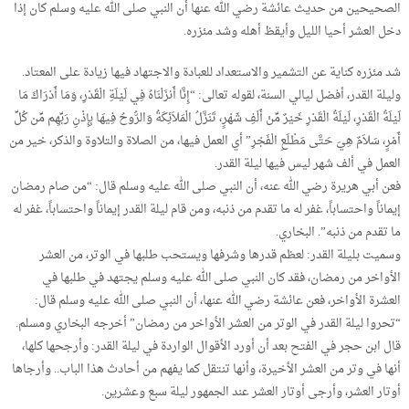
الصحيحين من حديث عائشة رضي الله عنها أن النبي صلى الله عليه وسلم كان إذا
دخل العشر أحيا الليل وأيقظ أهله وشد مئزره.
شد مئزره كناية عن التشمير والاستعداد للعبادة والاجتهاد فيها زيادة على المعتاد.
وليلة القدر، أفضل ليالي السنة، لقوله تعالى: “إِنَّا أَنزَلْنَاهُ فِي لَيْلَةِ الْقَدْرِ، وَمَا أَدْرَاكَ مَا
لَيْلَةُ الْقَدْرِ، لَيْلَةُ الْقَدْرِ خَيْرٌ مِّنْ أَلْفِ شَهْرٍ، تَنَزَّلُ الْمَلاَئِكَةُ وَالرُّوحُ فِيهَا بِإِذْنِ رَبِّهِم مِّن كُلِّ
أَمْرٍ، سَلاَمٌ هِيَ حَتَّى مَطْلَعِ الْفَجْرِ” أي العمل فيها، من الصلاة والتلاوة والذكر، خير من
العمل في ألف شهر ليس فيها ليلة القدر.
فعن أبي هريرة رضي الله عنه، أن النبي صلى الله عليه وسلم قال: “من صام رمضان
إيماناً واحتساباً، غفر له ما تقدم من ذنبه، ومن قام ليلة القدر إيماناً واحتساباً، غفر له
ما تقدم من ذنبه”. البخاري.
وسميت بليلة القدر: لعظم قدرها وشرفها ويستحب طلبها في الوتر، من العشر
الأواخر من رمضان، فقد كان النبي صلى الله عليه وسلم يجتهد في طلبها في
العشرة الأواخر، فعن عائشة رضي الله عنها، أن النبي صلى الله عليه وسلم قال:
“تحروا ليلة القدر في الوتر من العشر الأواخر من رمضان” أخرجه البخاري ومسلم.
قال ابن حجر في الفتح بعد أن أورد الأقوال الواردة في ليلة القدر: وأرجحها كلها،
أنها في وتر من العشر الأخيرة، وأنها تنتقل كما يفهم من أحادث هذا الباب.. وأرجاها
أوتار العشر، وأرجى أوتار العشر عند الجمهور ليلة سبع وعشرين.