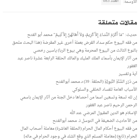
العدد 083
الأوسمة:
مقالات متعلقة
حديث: “مَا أَكْرَمَ النِّسَاءَ إِلاَّ كَرِيمٌ، وَلاَ أَهَانَهُنَّ إِلاَّ لَئِيمٌ” محمد أبو الفتح
من فقه البيوع حكم سداد القرض بعملة أخرى غير المقرضة (هذا البحث ملحق
بالنوع الثالث من البيوع المحرمة وهي بيوع الربا) ياسين رخصي
من آثار الإيمان بأسماء الملك المليك والمالك الحلقة الرابعة عشرة ناصر عبد
الغفور
آية وتفسير
من دُرَرِ السُّنَّةِ النَّبَوِيَّةِ (الحلقة: 39) د.محمد أبوالفتح
الأسباب العامة للفساد الخلقي والسلوكي
إن لله تسعة وتسعين اسما من أحصاها دخل الجنة من آثار الإيمان باسمي
الرحمن الرحيم ناصر عبد الغفور
الإسلام هو الدين المقبول المرضي عند الله
من الأحاديث الضعيفة في التوسل ذ. محمد أبوالفتح
من فقه البيوع أحكام المال الحرام (الحلقة العاشرة) معاملة أصحاب المال
الحرام (تابع) [معاملة المسلم الذي وقع الشك في وجود الحرام في ماله]