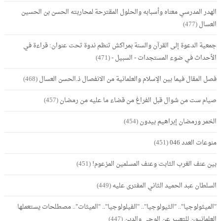
الهدر المدرسي معناه وأسبابه والحلول المقترحة لمحاربته الحسن بن الحسين
العسال
(477)
جمعية الدعوة إلى القرآن والسنة بمراكش تنظم ندوة تحت عنوان: قراءة في
الأحداث في ضوء المستجدات - السبيل -
(471)
فصل المقال فيما بين الإسلام والعلمانية من الانفصال ذ.الحسن العسال
(468)
صيام ست من شوال قبل الفراغ من قضاء ما عليه من رمضان
(457)
الخمر ورمضان إبراهيم بيدون
(454)
منوعات العدد 046
(451)
بين عنف الغرب الثابت وعنف المسلمين المزعوم!
(451)
السلطان عبد الحميد الثاني المفترى عليه
(449)
"الميثولوجيا".. "الثيولوجيا".. "الفيلولوجيا".. "الميثات".. مصطلحات يستعملها
العلمانيون للتعبير عن الوحي والدين
(447)