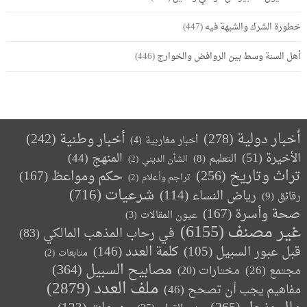
خطورة الشرك والشبهة فيه
(447)
أهل السنة وسط بين الروافض والخوارج
(446)
أخبار دولية
(278)
أخبار وطنية
(242)
أخبار مغاربية
(4)
الأخيرة
(51)
المنهج
(44)
التعليم
(8)
الشأن الديني
(2)
تراث وتاريخ
(256)
حكم ومواعظ
(167)
تراجم وأعلام
(2)
(716)
شرعيات
رياض النساء
(114)
رقائق
(9)
صحة وأسرة
(167)
عيون المقالات
(3)
غير مصنف
(6155)
في رحاب المذهب المالكي
(83)
كلمة العدد
(146)
قبل عبور السبيل
(105)
متابعات
(2)
مصابيح السبيل
(364)
مجتمع
(26)
(20)
مختارات
ملف العدد
(2879)
مفاهيم يجب أن تصحح
(46)