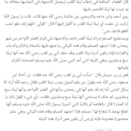
قال العلماء: الحكمة في إخفاء ليلة القدر، ليحصل الاجتهاد في التماسها، بخلاف ما
لو عينت لها ليلة لاقتصر عليها.
روى أحمد وابن ماجه والترمذي، عن عائشة رضي الله عنها قالت: قلت يا رسول الله!
أرأيت إن علمت أي ليلة ليلة القدر، ما أقول فيها؟ قال: “قولي: اللهم إنك عفو تحب
العفو فاعف عني”.
ويستطيع المسلم إدراك ليلة القدر بالجد والاجتهاد في قيام العشر الأواخر من شهر
رمضان، فإذا اجتهد المسلم وقام هذه الليالي، واجتهد فيها بالصلاة والذكر والدعاء
والقراءة فإنه يكون أدرك ليلة القدر، وقد حلف أبي بن كعب رضي الله عنه أنها ليلة
سبع وعشرين، وهي الليلة التي أمر النبي صلى الله عليه وسلم الصحابة الكرام
بقيامها.
فعن زر بن حبيش قال: “سألت أبي بن كعب رضي الله عنه فقلت: إن أخاك ابن
مسعود رضي الله عنه يقول: من يقم الحول يصب ليلة القدر، فقال رحمه الله أراد ألا
يتكل الناس، أما إنه قد علم أنها في رمضان، وأنها في العشر الأواخر، وأنها ليلة سبع
وعشرين، ثم حلف لا يستثني أنها ليلة سبع وعشرين، فقلت: بأي شيء تقول ذلك يا
أبا المنذر؟ قال: بالعلامة أو بالآية التي أخبرنا رسول الله صلى الله عليه وسلم، أنها
تطلع يومئذ لا شعاع لها”، مسلم، فإذا اجتهد المسلم وقام هذه الليالي، وهي عشر
محصورة معدودة، فإنه يُرجى أن يكون ممن أدرك هذه الليلة.