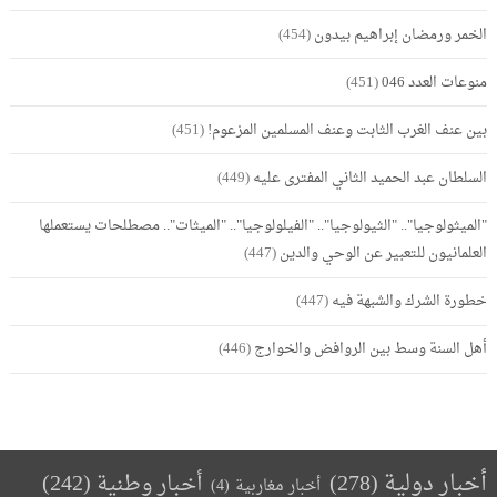
الخمر ورمضان إبراهيم بيدون
(454)
منوعات العدد 046
(451)
بين عنف الغرب الثابت وعنف المسلمين المزعوم!
(451)
السلطان عبد الحميد الثاني المفترى عليه
(449)
"الميثولوجيا".. "الثيولوجيا".. "الفيلولوجيا".. "الميثات".. مصطلحات يستعملها
العلمانيون للتعبير عن الوحي والدين
(447)
خطورة الشرك والشبهة فيه
(447)
أهل السنة وسط بين الروافض والخوارج
(446)
أخبار دولية
(278)
أخبار وطنية
(242)
أخبار مغاربية
(4)