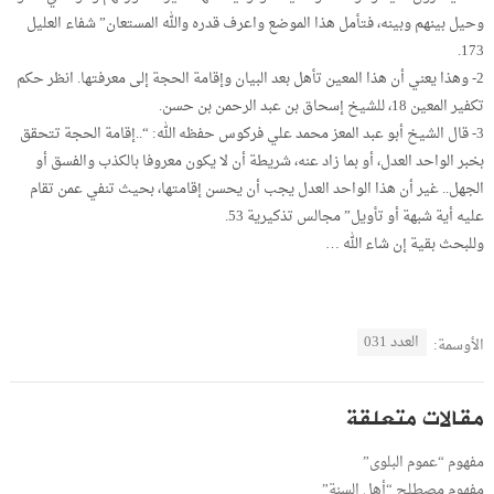
وحيل بينهم وبينه، فتأمل هذا الموضع واعرف قدره والله المستعان” شفاء العليل
173.
2- وهذا يعني أن هذا المعين تأهل بعد البيان وإقامة الحجة إلى معرفتها. انظر حكم
تكفير المعين 18، للشيخ إسحاق بن عبد الرحمن بن حسن.
3- قال الشيخ أبو عبد المعز محمد علي فركوس حفظه الله: “..إقامة الحجة تتحقق
بخبر الواحد العدل، أو بما زاد عنه، شريطة أن لا يكون معروفا بالكذب والفسق أو
الجهل.. غير أن هذا الواحد العدل يجب أن يحسن إقامتها، بحيث تنفي عمن تقام
عليه أية شبهة أو تأويل” مجالس تذكيرية 53.
وللبحث بقية إن شاء الله …
العدد 031
الأوسمة:
مقالات متعلقة
مفهوم “عموم البلوى”
مفهوم مصطلح “أهل السنة”