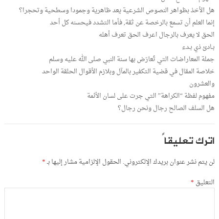
هل الأخذ بظواهر النصوص الشرعية يعد ظاهرية وجمودا وسطحية وتحجرا؟
إنما العلم أن تسمع بالرخصة عن ثقة, فأما التشدد فيحسنه كل أحد
الحق لا يعرف بالرجال اعرف الحق تعرف أهله
بـادئ ذي بـدء
جملة المعاراضات التي تُعارَض بها سنة النبي صلى الله عليه وسلم
خلاصة المقال في قضية التكفير بالمآل وبلازم الأقوال الحلقة الواحد
والعشرون
مفهوم لفظة “الكراهة” التي جرت على لسان الأئمة
هل السلف الصالح رجال ونحن رجال؟
اترك تعليقاً
لن يتم نشر عنوان بريدك الإلكتروني.
الحقول الإلزامية مشار إليها بـ
*
التعليق
*