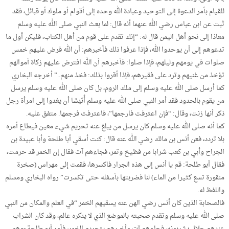
للقيام بأمر الدعوة إلى التوحيد وعبادة الله وحده إلى أقوام أو ملوك أو قبائل، فقد
ثبت عن ابن عباس رضي الله عنهما أنه قال: لما بعث النبي صلى الله عليه وسلم
معاذا إلى نحو أهل اليمن قال له: “إنك تقدم على قوم من أهل الكتاب، فليكن أول ما
تدعوهم إلى أن يوحدوا الله، فإذا عرفوا ذلك فأخبرهم: أن الله فرض عليهم خمس
صلوات في يومهم وليلهم، فإذا صلوا: فأخبرهم أن الله افترض عليهم زكاة أموالهم
تؤخذ من غنيهم وترد على فقيرهم، فإذا أقروا بذلك: فخذ منهم..” أخرجه البخاري.
كما أرسل صلى الله عليه وسلم إلى ملك الروم، بل كان صلى الله عليه وسلم يرسل
من يقوم بالحدود فقد أمر النبي صلى الله عليه وسلم أُنَيْسًا أن يغدوا إلى امرأة رجل
ذكر أنها زنت، وقال: “فإن اعترفت فارجمها”، فاعترفت فرجمها. متفق عليه.
كما أنه صلى الله عليه وسلم كان يرسل من يبلغ عنه تحريم شيء معين فيطاع أمره
بلا تردد، فعن أنس بن مالك رضي الله عنه قال: كنت أسقي أبا طلحة وأبا عبيدة بن
الجراح وأبي بن كعب شرابا من فظيخ وتمر، فجاءهم آت فقال إن الخمر قد حرمت،
فقال أبو طلحة: قم يا أنس إلى هذه الجرار فاكسرها، فقمت إلى مهراس (صخرة
منقورة تسع كثيرا من الماء) لنا فضربتها بأسفله حتى تكسرت” رواه البخاري ومسلم
واللفظ له.
فالصحابة الذين كان أنس رضي الهن عنه يسقيهم الخمر “في العلم والمكان من النبي
صلى الله عليه وسلم وتقدم صحبته بالموضع الذي لا ينكره عالم، وقد كان الشراب
عندهم حلال يشربونه، فجاءهم آت وأخبرهم بتحريم الخمر، فأمر أبو طلحة -وهو