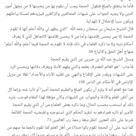
فأما ما يتعلق بالمبلغ فنقول: الحجة يجب أن يقوم بها من يحسنها لا من يجهل أمور
الدين ولا يجيد الجواب على شبهات المخالفين والزائغين فيزيدهم تمسكا بباطلهم
ويكون سببا للإضلال لا للهداية.
قال الشيخ سليمان بن سحمان رحمه الله: “الذي يظهر لي والله أعلم أنها لا تقوم
الحجة إلا بمن يحسن إقامتها، وأما من لا يحسن إقامتها كالجاهل الذي لا يعرف
أحكام دينه ولا ما ذكره العلماء في ذلك فإنه لا تقوم به الحجة فيما أعلم، والله أعلم”
منهاج أهل الحق والاتباع 68.
وسئل الشيخ عبد الله بن جبرين عن الذي يقيم الحجة.
فأجاب: “هو العالم المعترف بعلمه والذي يفهم الأدلة ويعرف دلالتها ويحسن الرد
على الشبهات ويقدر على الإقناع والنهي عن تقليد الآباء والأجداد” نقلا عن مزيل
الإلباس في الأحكام عن الناس 198.
هذا مع العلم أنه لا يلزم أن يكون المبلغ والمقيم للحجة أميرا أو نائبا عنه، وإنما كل
من أتقن العلم والأدلة والجواب عن الشبهات وكان مؤهلا لهذا المقام فوجب عليه
ذلك أو استحب بحسب الحال، وما ذكره بعض العلماء من أن الذي يقيم الحجة
الأمير أو نائبه فمرادهم به تنفيذ الحكم الذي تستوجبه وتقتضيه الحجة القائمة
شرعا على ذلك المعين. انظر سعة رحمة رب العالمين 73.
كما ننبه على أن الحجة تقوم بالواحد(3) من أهل العلم كما تقوم بالجماعة منهم من
باب أولى، وهذا ما دلت عليه سنته صلى الله عليه وسلم عندما كان يوفد رسله