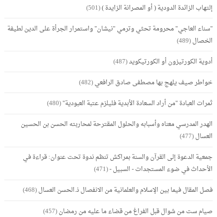
إلتهاب الزائدة الدودية ( أو المصرانة الزايدة )
(501)
"سناء العاجي" محرومة تحثي وترمي "نيشان" واستمرار الجرأة على الدين لطيفة
الخصال
(489)
أدوية الكورتيزون أو الكورتيكويد
(487)
خواطر صيف يلهج بها مصطفى صادق الرافعي
(482)
ثمرات العبادة "من أراد السعادة الأبدية فليلزم عتبة العبودية"
(480)
الهدر المدرسي معناه وأسبابه والحلول المقترحة لمحاربته الحسن بن الحسين
العسال
(477)
جمعية الدعوة إلى القرآن والسنة بمراكش تنظم ندوة تحت عنوان: قراءة في
الأحداث في ضوء المستجدات - السبيل -
(471)
فصل المقال فيما بين الإسلام والعلمانية من الانفصال ذ.الحسن العسال
(468)
صيام ست من شوال قبل الفراغ من قضاء ما عليه من رمضان
(457)