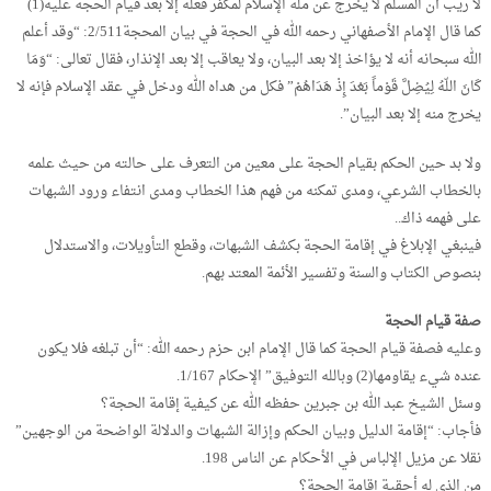
لا ريب أن المسلم لا يخرج عن ملة الإسلام لمكفر فعله إلا بعد قيام الحجة عليه(1)
كما قال الإمام الأصفهاني رحمه الله في الحجة في بيان المحجة2/511: “وقد أعلم
الله سبحانه أنه لا يؤاخذ إلا بعد البيان، ولا يعاقب إلا بعد الإنذار، فقال تعالى: “وَمَا
كَانَ اللّهُ لِيُضِلَّ قَوْماً بَعْدَ إِذْ هَدَاهُمْ” فكل من هداه الله ودخل في عقد الإسلام فإنه لا
يخرج منه إلا بعد البيان”.
ولا بد حين الحكم بقيام الحجة على معين من التعرف على حالته من حيث علمه
بالخطاب الشرعي، ومدى تمكنه من فهم هذا الخطاب ومدى انتفاء ورود الشبهات
على فهمه ذاك..
فينبغي الإبلاغ في إقامة الحجة بكشف الشبهات، وقطع التأويلات، والاستدلال
بنصوص الكتاب والسنة وتفسير الأئمة المعتد بهم.
صفة قيام الحجة
وعليه فصفة قيام الحجة كما قال الإمام ابن حزم رحمه الله: “أن تبلغه فلا يكون
عنده شيء يقاومها(2) وبالله التوفيق” الإحكام 1/167.
وسئل الشيخ عبد الله بن جبرين حفظه الله عن كيفية إقامة الحجة؟
فأجاب: “إقامة الدليل وبيان الحكم وإزالة الشبهات والدلالة الواضحة من الوجهين”
نقلا عن مزيل الإلباس في الأحكام عن الناس 198.
من الذي له أحقية إقامة الحجة؟