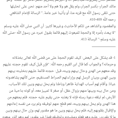
مالك الجرار- بكسر الجرار، ولم يقل هو ولا هم ولا أحد منهم: نحن على تحليلها
حتى نلقى رسول الله مع قربه منا، أو يأتينا خبر عامة..” الرسالة للإمام الشافعي
رحمه الله 409-410.
والمقصود والشاهد من تلكم الأحاديث وغيرها كثير: أن النبي صلى الله عليه وسلم
“لا يبعث بأمره إلا والحجة للمبعوث إليهم قائمة بقبول خبره عن رسول الله -صلى الله
عليه وسلم-” الرسالة 413.
ـــــــــــــــــــــــــــــــــــــــــــــ
1- قد يشكل على البعض: كيف تقوم الحجة على من قضى الله تعالى بخذلانه
وحرمانه؟ والجواب كما قال ابن القيم رحمه الله: “فإن قيل كيف تقوم حجته عليهم
وقد منعهم من الهدى وحال بينهم وبينه، قيل: حجته قائمة عليهم بتخليته بينهم
وبين الهدى، وبيان الرسل لهم، وإراءتهم الصراط المستقيم، حتى كأنهم يشاهدونه
عيانا. وأقام لهم أسباب الهداية ظاهرا وباطنا ولم يحل بينهم وبين تلك الأسباب،
ومن حال بينه وبينها منهم بزوال عقل، أو صغر لا تمييز معه، أو كونه بناحية من
الأرض، لم تبلغه دعوة رسله فإنه لا يعذبه حتى يقيم عليه حجته. فلم يمنعهم من
هذا الهدى ولم يحل بينهم وبينه، نعم قطع عنهم توفيقه ولم يرد من نفسه إعانتهم
والإقبال بقلوبهم إليه، فلم يحل بينهم وبين ما هو مقدور لهم، وإن حال بينهم وبين
ما لا يقدرون عليه وهو فعله ومشيئته وتوفيقه فهذا غير مقدور لهم وهو الذي منعوه