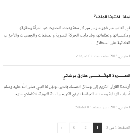
لماذا اخترنا الملف؟
في الثامن من شهر مارس من كل سنة يتجدد الحديث عن المرأة وحقوقها
ومكتسباتها وتطلعاتها، وقد دأبت الحركة النسوية والمنظمات والجمعيات والأحزاب
العلمانية على استغلال …
1 مارس, 2015
/
ملف العدد
/
0 تعليقات
العــروة الوثـقــى طارق برغاني
أرشدنا القرآن الكريم إلى وسائل التمسك بالدين، وبيَّن لنا النبي صلى الله عليه وسلم
أسباب الهداية ومسالك النجاة، فالقرآن الكريم والسنة النبوية، تتكاملان منهجا …
1 مارس, 2015
/
غير مصنف
/
0 تعليقات
الصفحة 1 من 3
»
3
2
1