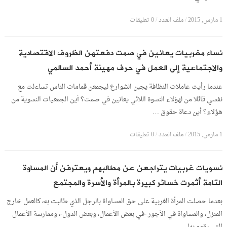
1 مارس, 2015
/
ملف العدد
/
0 تعليقات
نساء مغربيات يعانين في صمت دفعتهن الظروف الاقتصادية
والاجتماعية إلى العمل في حرف مهينة أحمد السالمي
عندما رأيت عاملات النظافة يجبن الشوارع ليجمعن قمامات الناس تساءلت مع
نفسي قائلا من لهؤلاء النسوة اللائي يعانين في صمت؟ أين الجمعيات النسوية من
هؤلاء؟ أين دعاة حقوق …
1 مارس, 2015
/
ملف العدد
/
0 تعليقات
نسويات غربيات يتراجعن عن مطالبهم ويعترفن أن المساوة
التامة أثمرت خسائر كبيرة بالمرأة والأسرة والمجتمع
بعدما حصلت المرأة الغربية على حق المساواة بالرجل الذي طالبت به، كالعمل خارج
المنزل، والمساواة في الأجور -في بعض الأعمال، وبعض الدول-، وممارسة الأعمال
التي يقوم بها …