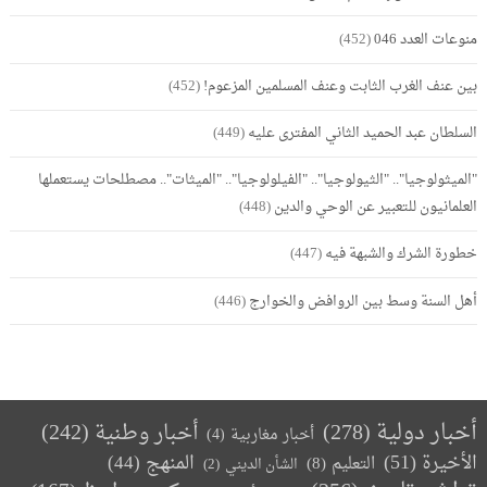
منوعات العدد 046
(452)
بين عنف الغرب الثابت وعنف المسلمين المزعوم!
(452)
السلطان عبد الحميد الثاني المفترى عليه
(449)
"الميثولوجيا".. "الثيولوجيا".. "الفيلولوجيا".. "الميثات".. مصطلحات يستعملها
العلمانيون للتعبير عن الوحي والدين
(448)
خطورة الشرك والشبهة فيه
(447)
أهل السنة وسط بين الروافض والخوارج
(446)
أخبار دولية
(278)
أخبار وطنية
(242)
أخبار مغاربية
(4)
الأخيرة
(51)
المنهج
(44)
التعليم
(8)
الشأن الديني
(2)