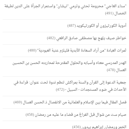
"سناء العاجي" محرومة تحثي وترمي "نيشان" واستمرار الجرأة على الدين لطيفة
الخصال
(491)
أدوية الكورتيزون أو الكورتيكويد
(487)
خواطر صيف يلهج بها مصطفى صادق الرافعي
(482)
ثمرات العبادة "من أراد السعادة الأبدية فليلزم عتبة العبودية"
(480)
الهدر المدرسي معناه وأسبابه والحلول المقترحة لمحاربته الحسن بن الحسين
العسال
(478)
جمعية الدعوة إلى القرآن والسنة بمراكش تنظم ندوة تحت عنوان: قراءة في
الأحداث في ضوء المستجدات - السبيل -
(472)
فصل المقال فيما بين الإسلام والعلمانية من الانفصال ذ.الحسن العسال
(469)
صيام ست من شوال قبل الفراغ من قضاء ما عليه من رمضان
(458)
الخمر ورمضان إبراهيم بيدون
(456)