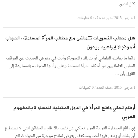
كَمُل الدين …
1 مارس, 2015
/
غير مصنف
/
0 تعليقات
هل مطالب النسويات تتماشى مع مطالب المرأة المسلمة.. الحجاب
أنموذجا؟ إبراهيم بيدون
دائما ما يقابلك العلماني أو تقابلك (النسوية) وأنت في معرض الحديث عن الموقف
السلبي للعلمانيين من أحكام المرأة المسلمة وعلى رأسها الحجاب، بالمسارعة إلى
القول بأن …
1 مارس, 2015
/
ملف العدد
/
0 تعليقات
أرقام تحكي واقع المرأة في الدول المتبنية للمساواة بالمفهوم
الغربي
إن واقع الحضارة الغربية المرير يحكي عن نفسه بالأرقام والحقائق التي لا يستطيع
أن يشك أو يطعن فيها أحد، وسنكتفي بعرض نماذج موجزة من الحوادث التي