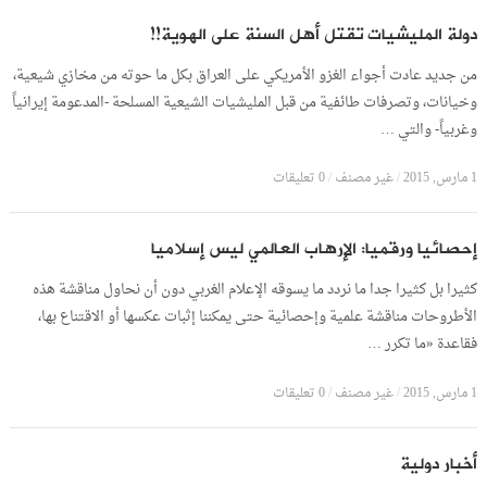
دولة المليشيات تقتل أهل السنة على الهوية!!
من جديد عادت أجواء الغزو الأمريكي على العراق بكل ما حوته من مخازي شيعية،
وخيانات، وتصرفات طائفية من قبل المليشيات الشيعية المسلحة -المدعومة إيرانياً
وغربياً- والتي …
1 مارس, 2015
/
غير مصنف
/
0 تعليقات
إحصائيا ورقميا: الإرهاب العالمي ليس إسلاميا
كثيرا بل كثيرا جدا ما نردد ما يسوقه الإعلام الغربي دون أن نحاول مناقشة هذه
الأطروحات مناقشة علمية وإحصائية حتى يمكننا إثبات عكسها أو الاقتناع بها،
فقاعدة «ما تكرر …
1 مارس, 2015
/
غير مصنف
/
0 تعليقات
أخبار دولية