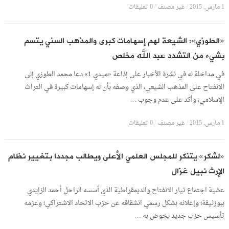
1 مارس, 2015
/
غير مصنف
/
0 تعليقات
«الطوزي»: الشيعة لهم إسهامات كبرى والمذهب السني يتسم
بشيء من التشدد عبد الله مخلص
في مداخلة له في نشرة الأخبار على إذاعة «ميدي 1» دعا محمد الطوزي إلى
الانفتاح على المذهب الشيعي، الذي وصفه بأن له إسهامات كبيرة في التراث
الإسلامي، وأكد على عدم وجوب …
1 مارس, 2015
/
غير مصنف
/
0 تعليقات
«لشكر» يتنكر للمجلس العلمي الأعلى ويطالب مجددا بتغيير نظام
الإرث نبيل غزال
عشية اجتماع تيار الانفتاح والديمقراطية الذي أسسه الراحل أحمد الزايدي
ببوزنيقة؛ وإعلانه بشكل رسمي انشقاقه عن حزب الاتحاد الاشتراكي؛ وعزمه
تأسيس حزب جديد يخوض به …