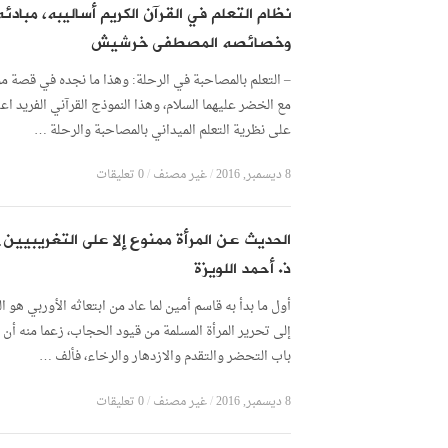
نظام التعلم في القرآن الكريم أساليبه، مبادئه
وخصائصه المصطفى خرشيش
– التعلم بالمصاحبة في الرحلة: وهذا ما نجده في قصة 
مع الخضر عليهما السلام، وهذا النموذج القرآني الفريد اع
على نظرية التعلم الميداني بالمصاحبة والرحلة …
8 ديسمبر, 2016
/
غير مصنف
/
0 تعليقات
الحديث عن المرأة ممنوع إلا على التغريبيي
ذ. أحمد اللويزة
أول ما بدأ به قاسم أمين لما عاد من ابتعاثه الأوربي هو ا
إلى تحرير المرأة المسلمة من قيود الحجاب، زعما منه أن 
باب التحضر والتقدم والازدهار والرخاء، فألف …
8 ديسمبر, 2016
/
غير مصنف
/
0 تعليقات