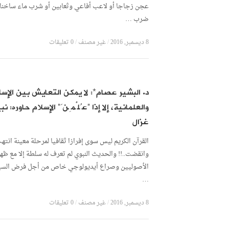
عجن زجاجا أو لاعب أفاعي وثعابين أو شرب ماء ساخنا 
ضرب …
8 ديسمبر, 2016
/
غير مصنف
/
0 تعليقات
د. البشير عصام*: لا يمكن التعايش بين الإسل
والعلمانية، إلا إذا “عُلْمِنَ” الإسلام حاوره: نب
غزال
القرآن الكريم ليس سوى إفرازا ثقافيا لمرحلة معينة انته
وانقضت..!! والحديث النبوي لم تعرف له سلطة إلا مع ظه
الأصوليين وصراع أيديولوجي خاص من أجل فرض السي
…
8 ديسمبر, 2016
/
غير مصنف
/
0 تعليقات