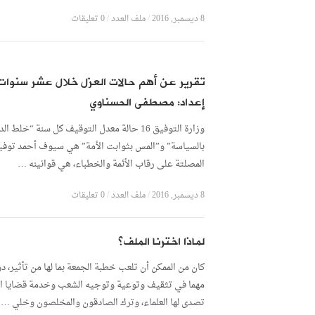
8 ديسمبر, 2016
/
ملف العدد
/
0 تعليقات
تقرير عن أهم حالات العزل خلال عشر سنوات
إعداد: مصطفى الحسناوي
وزارة التوفيق 16 حالة معدل التوقيف كل سنة “خلط ال
بالسياسة” و”المس بثوابت الأمة” هي سيوف أحمد توفي
المصلتة على رقاب الأئمة والخطباء، هي قوانينه …
8 ديسمبر, 2016
/
ملف العدد
/
0 تعليقات
لماذا اخترنا الملف؟
كان من الممكن أن تلعب خطبة الجمعة بما لها من تأثير، دو
مهما في تثقيف وتوعية وتوجيه الشعب وخدمة قضايا الأ
تصدى لها العلماء، وترك الصادقون والمخلصون وخلي …