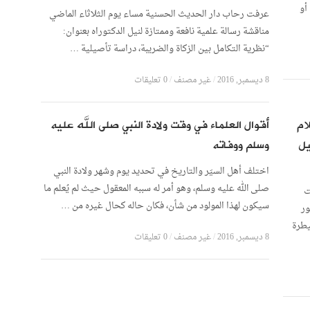
أو
عرفت رحاب دار الحديث الحسنية مساء يوم الثلاثاء الماضي
مناقشة رسالة علمية نافعة وممتازة لنيل الدكتوراه بعنوان:
“نظرية التكامل بين الزكاة والضريبة، دراسة تأصيلية …
8 ديسمبر, 2016
/
غير مصنف
/
0 تعليقات
ام
أقوال العلماء في وقت ولادة النبي صلى الله عليه
يل
وسلم ووفاته
اختلف أهل السيَر والتاريخ في تحديد يوم وشهر ولادة النبي
صلى الله عليه وسلم، وهو أمر له سببه المعقول حيث لم يُعلم ما
ت
سيكون لهذا المولود من شأن، فكان حاله كحال غيره من …
ور
طرة
8 ديسمبر, 2016
/
غير مصنف
/
0 تعليقات