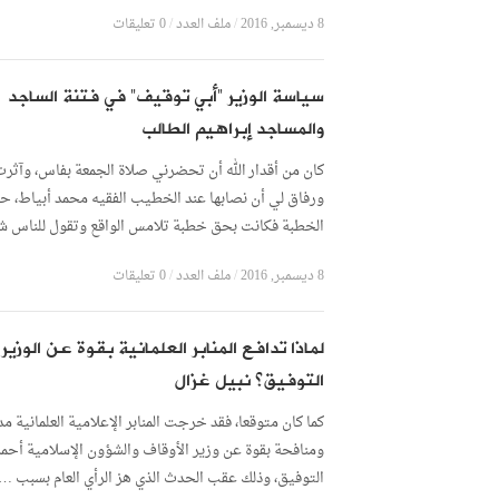
8 ديسمبر, 2016
/
ملف العدد
/
0 تعليقات
سياسة الوزير “أبي توقيف” في فتنة الساجد
والمساجد إبراهيم الطالب
كان من أقدار الله أن تحضرني صلاة الجمعة بفاس، وآثرت
ورفاق لي أن نصابها عند الخطيب الفقيه محمد أبياط، ح
الخطبة فكانت بحق خطبة تلامس الواقع وتقول للناس ش
8 ديسمبر, 2016
/
ملف العدد
/
0 تعليقات
لماذا تدافع المنابر العلمانية بقوة عن الوزير
التوفيق؟ نبيل غزال
كما كان متوقعا، فقد خرجت المنابر الإعلامية العلمانية مد
ومنافحة بقوة عن وزير الأوقاف والشؤون الإسلامية أحم
التوفيق، وذلك عقب الحدث الذي هز الرأي العام بسبب …