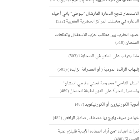
واستغلالها من طرف اليهود إعداد إبراهيم بيدون
(675)
الاستعمار شجع الدعارة المارشال "ليوطي" باني أحياء
الدعارة في مختلف المراكز الحضرية المغربية
(522)
حدود المغرب بين مطالب حزب الاستقلال وتطلعات
السلطان
(518)
ماذا يترتب على الطعن في الصحابة؟
(503)
إلتهاب الزائدة الدودية ( أو المصرانة الزايدة )
(501)
"سناء العاجي" محرومة تحثي وترمي "نيشان"
واستمرار الجرأة على الدين لطيفة الخصال
(489)
أدوية الكورتيزون أو الكورتيكويد
(487)
خواطر صيف يلهج بها مصطفى صادق الرافعي
(482)
ثمرات العبادة "من أراد السعادة الأبدية فليلزم عتبة
العبودية"
(480)