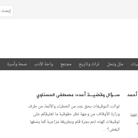
يات
ملل ونحل
تراث وتاريخ
مجتمع
واحة الأدب
صحة وأسرة
 أحمد
سـؤال وقضيـة أعده: مصطفى الحسناوي
توالت التوقيفات بحق عدد من الخطباء والأئمة، من طرف
وزارة الأوقاف، من وجهة نظر حقوقية ما تعليقكم على
افعة
توقيفات كهذه تتم بجرة قلم وبطريقة مزاجية كما يصفها
د
البعض؟ …