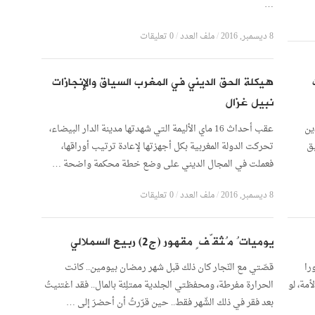
…
8 ديسمبر, 2016
/
ملف العدد
/
0 تعليقات
هيكلة الحق الديني في المغرب السياق والإنجازات
نبيل غزال
دين
عقب أحداث 16 ماي الأليمة التي شهدتها مدينة الدار البيضاء،
ق
تحركت الدولة المغربية بكل أجهزتها لإعادة ترتيب أوراقها،
فعملت في المجال الديني على وضع خطة محكمة واضحة …
8 ديسمبر, 2016
/
ملف العدد
/
0 تعليقات
يومياتُ مُثقّفٍ مقهور (ج2) ربيع السملالي
را
قصّتي مع النّجار كان ذلك قبل شهر رمضان بيومين.. كانت
مة، لو
الحرارة مفرطة، ومحفظتي الجلدية ممتلِئة بالمال.. فقد اغتنيتُ
بعد فقر في ذلك الشّهر فقط.. حين قرّرتُ أن أحضرَ إلى …