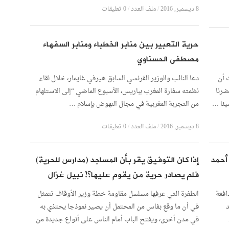
8 ديسمبر, 2016
/
ملف العدد
/
0 تعليقات
حرية التعبير بين منابر الخطباء ومنابر السفهاء
مصطفى الحسناوي
 أن
دعا النائب والوزير الفرنسي السابق هيرفي غايمار، خلال لقاء
ضرنا
نظمته سفارة المغرب بباريس، الأسبوع الماضي “إلى الاستلهام
يئا …
من التجربة المغربية في مجال النهوض بإسلام …
8 ديسمبر, 2016
/
ملف العدد
/
0 تعليقات
 أحمد
إذا كان التوفيق يقر بأن المساجد (مدارس للحرية)
فلم يصادر حرية من يقوم عليها؟! نبيل غزال
افعة
الطفرة التي عرفها مسلسل مقاومة خطة وزير الأوقاف تتمثل
د
في أن ما وقع بفاس من المحتمل أن يصير نموذجا يحتذي به
في مدن أخرى، ويفتح الباب أمام الناس على أنواع جديدة من