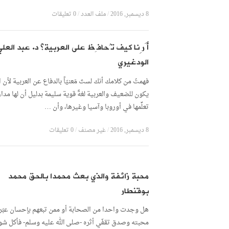
8 ديسمبر, 2016
/
ملف العدد
/
0 تعليقات
أَرِنا كيف تُحافِظ على العربية؟ د. عبد العلي
الودغيري
فهمتُ من كلامك أنك لستَ مَعنيّاً بالدفاع عن العربية لأن ا
يكون للضعيف والعربية لغةٌ قوية سليمة بدليل أن لها مد
تعلِّمها في أوروبا وآسيا وغيرها، وأن …
8 ديسمبر, 2016
/
غير مصنف
/
0 تعليقات
محبة زائفة والذي بعث محمدا بالحق محمد
بوقنطار
هل وجدت واحدا من الصحابة أو ممن تبعهم بإحسان عبّر
محبته وصدق تقفّي أثره -صلى الله عليه وسلم- فأكل شوك