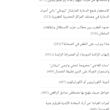
واستغلالها من طرف اليهود إعداد إبراهيم بيدون
(675)
الاستعمار شجع الدعارة المارشال "ليوطي" باني أحياء
الدعارة في مختلف المراكز الحضرية المغربية
(522)
حدود المغرب بين مطالب حزب الاستقلال وتطلعات
السلطان
(518)
ماذا يترتب على الطعن في الصحابة؟
(503)
إلتهاب الزائدة الدودية ( أو المصرانة الزايدة )
(501)
"سناء العاجي" محرومة تحثي وترمي "نيشان"
واستمرار الجرأة على الدين لطيفة الخصال
(489)
أدوية الكورتيزون أو الكورتيكويد
(487)
خواطر صيف يلهج بها مصطفى صادق الرافعي
(482)
ثمرات العبادة "من أراد السعادة الأبدية فليلزم عتبة
العبودية"
(480)