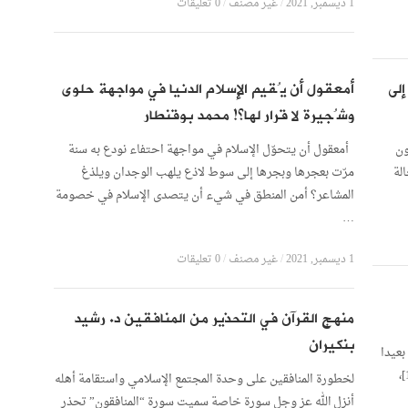
1 ديسمبر, 2021
/
غير مصنف
/
0 تعليقات
إلى
أمعقول أن يُقيم الإسلام الدنيا في مواجهة حلوى
وشُجيرة لا قرار لها؟! محمد بوقنطار
ون
أمعقول أن يتحوّل الإسلام في مواجهة احتفاء نودع به سنة
لة
مرّت بعجرها وبجرها إلى سوط لاذع يلهب الوجدان ويلذغ
المشاعر؟ أمن المنطق في شيء أن يتصدى الإسلام في خصومة
…
1 ديسمبر, 2021
/
غير مصنف
/
0 تعليقات
منهج القرآن في التحذير من المنافقين د. رشيد
بنكيران
بعيدا
عما أكرمه الله به من قيم العفة والحياء وصيانة العرض[1]،
لخطورة المنافقين على وحدة المجتمع الإسلامي واستقامة أهله
أنزل الله عز وجل سورة خاصة سميت سورة “المنافقون” تحذر