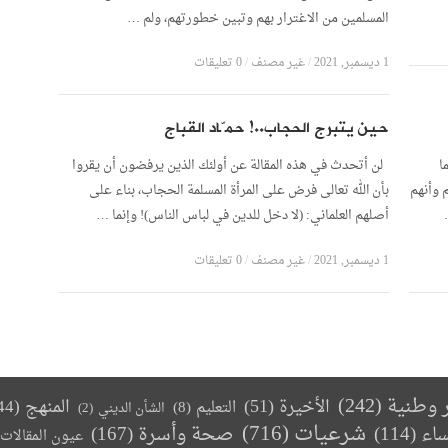
المسلمين من الاغترار بهم وتبين خطورتهم، ولم …
1 ديسمبر, 2021
/
غير مصنف
/
0 تعليقات
حين يتبرج الحجاب..! حمّاد القباج
ا
لن أتحدث في هذه المقالة عن أولئك الذين يرفضون أن يقروا
 وأنهم
بأن الله تعالى فرض على المرأة المسلمة الحجاب، بناء على
أصلهم العلماني: (لا دخل للدين في لباس الناس)! وإنما …
1 ديسمبر, 2021
/
غير مصنف
/
0 تعليقات
ر وطنية
(242)
الأخيرة
(51)
المنهج
(44)
التعليم
(8)
الشأن الديني
(2)
(716)
شرعيات
صحة وأسرة
(167)
ساء
(114)
عيون المقالات