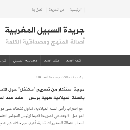
الرئيسية
عن الجريدة
اتصل بنا
جريدة السبيل المغربية
أصالة المنهج ومصداقية الكلمة
كلمة العدد
ملف العدد
مصابيح السبيل
شرع
العدد 310
الرئيسية
/
مقالات موسومة
موجة استنكار من تصريح “سكنفل” حول الاح
بالسنة الميلادية هوية بريس – عابد عبد الم
مع اقتراب رأس السنة الميلادية، تداول نشطاء على موا
التواصل الاجتماعي تصريحا قديما لرئيس المجلس العلم
المحلي لعمالة الصخيرات تمارة، أعرب من خلاله عن عدم