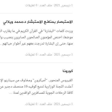
1 ديسمبر, 2021
/
ملف العدد
/
0 تعليقات
الاستبصار بمنافع الاستبشار د.محمد ويلالي
وردت كلمات “البشارة” في القرآن الكريم في ما يقارب الث
موضعا، اختص المؤمنون الصالحون الصابرون بنصيب وا
منها، حتى إن البشارة تدرجت معهم عبر أطوار حياتهم …
1 ديسمبر, 2021
/
ملف العدد
/
0 تعليقات
كورونا
الفيروس المتحور.. “أميكرون” ومخاوف من سيناريو الإ
أعلنت اللجنة الوزارية لتتبع كوفيد-19 منتصف
كافة الرحلات الجوية للمسافرين الوافدين لمدة …
1 ديسمبر, 2021
/
ملف العدد
/
0 تعليقات