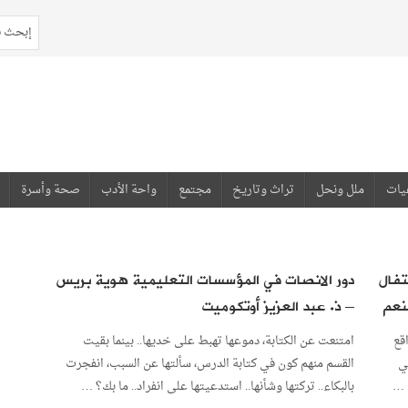
يات
ملل ونحل
تراث وتاريخ
مجتمع
واحة الأدب
صحة وأسرة
تفال
دور الانصات في المؤسسات التعليمية هوية بريس
نعم
– ذ. عبد العزيز أوتكوميت
قع
امتنعت عن الكتابة، دموعها تهبط على خديها.. بينما بقيت
ي
القسم منهم كون في كتابة الدرس، سألتها عن السبب، انفجرت
 …
بالبكاء.. تركتها وشأنها.. استدعيتها على انفراد.. ما بك؟ …