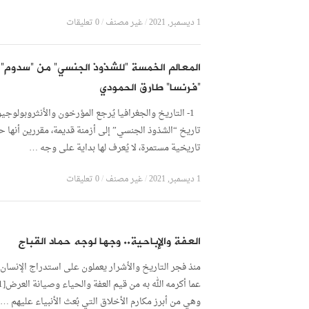
1 ديسمبر, 2021
/
غير مصنف
/
0 تعليقات
المعالم الخمسة “للشذوذ الجنسي” من “سدوم” 
“فرنسا” طارق الحمودي
1- التاريخ والجغرافيا يُرجع المؤرخون والأنثروبولوجي
تاريخ “الشذوذ الجنسي” إلى أزمنة قديمة، مقررين أنها حا
تاريخية مستمرة، لا يُعرف لها بداية على وجه …
1 ديسمبر, 2021
/
غير مصنف
/
0 تعليقات
العفة والإباحية.. وجها لوجه حماد القباج
منذ فجر التاريخ والأشرار يعملون على استدراج الإنسان 
وهي من أبرز مكارم الأخلاق التي بُعث الأنبياء عليهم …