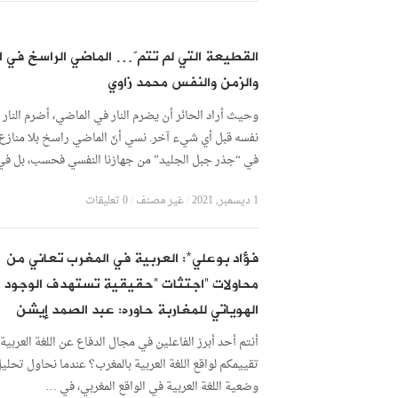
القطيعة التي لم تتمّ… الماضي الراسخ في ا
والزمن والنفس محمد زاوي
وحيث أراد الحائر أن يضرم النار في الماضي، أضرم النار
نفسه قبل أي شيء آخر. نسي أنّ الماضي راسخ بلا منازع
في “جذر جبل الجليد” من جهازنا النفسي فحسب، بل ف
1 ديسمبر, 2021
/
غير مصنف
/
0 تعليقات
فؤاد بوعلي*: العربية في المغرب تعاني من
محاولات “اجتثات “حقيقية تستهدف الوجود
الهوياتي للمغاربة حاوره: عبد الصمد إيشن
أنتم أحد أبرز الفاعلين في مجال الدفاع عن اللغة العربية،
تقييمكم لواقع اللغة العربية بالمغرب؟ عندما نحاول تحلي
وضعية اللغة العربية في الواقع المغربي، في …