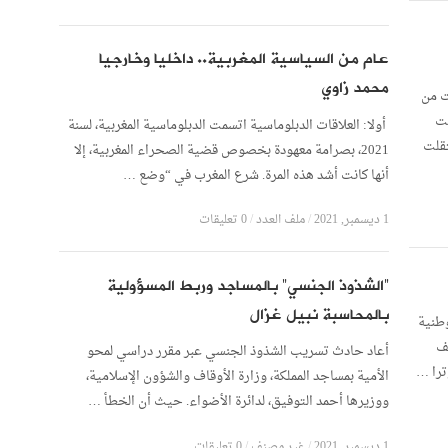
عام من السياسية المغربية.. داخليا وخارجيا
محمد زاوي
ت من
مت
أولا: العلاقات الدبلوماسية اتسمت الدبلوماسية المغربية، لسنة
تقلت
2021، بصرامة معهودة بخصوص قضية الصحراء المغربية، إلا
أنها كانت أشد هذه المرة. شرع المغرب في “وضع …
1 ديسمبر, 2021
/
ملف العدد
/
0 تعليقات
“الشذوذ الجنسي” بالمساجد وربط المسؤولية
بالمحاسبة نبيل غزال
حداث الوطنية
ف
أعاد حادث تسريب الشذوذ الجنسي عبر مقرر دراسي لمحو
ترا …
الأمية بمساجد المملكة، وزارة الأوقاف والشؤون الإسلامية،
ووزيرها أحمد التوفيق، لدائرة الأضواء. حيث أن الخطأ …
1 ديسمبر, 2021
/
غير مصنف
/
0 تعليقات