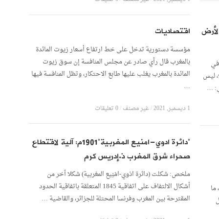
لأرض
اقتصاديات
مؤسسة دستورية تدخل على خط ارتفاع أسعار زيوت المائدة
بالمغرب قال رأي صادر عن مجلس المنافسة إن سوق زيوت
 في
المائدة بالمغرب يغلب عليها طابع الاحتكار، وتظل المنافسة فيها
، ليس
…
ي: …
1 ديسمبر, 2021
/
غير مصنف
/
0 تعليقات
“دائرة ادوي-امنيع المغربية”1901م: آلية لاقتطاع
صحراء شرق المغرب ذ.إدريس كرم
ملخص: شكلت (دائرة ادْوي-امْنِيع المغربية) شكلا أخر من
أشكال الالتفاف على اتفاقية 1845 المتعلقة باتفاقية الحدود
 ما
المقترحة بين المغرب وفرنسا المحتلة للجزائر، والقاضية …
ل