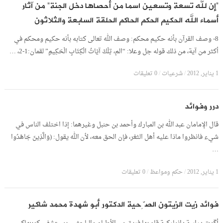
“إن لله تسعة وتسعين اسما من أحصاها دخل الجنة” من آثار
أسماء الله الحكيم الحكم الحاكم الحلقة السابعة والثلاثون
8- وصف القرآن بأنه حكيم محكم: وصف الله تعالى كتابه بأنه حكيم ومحكم في
أكثر من آية، من ذلك قوله جل وعلا: “الم، تِلْكَ آيَاتُ الْكِتَابِ الْحَكِيمِ” لقمان:1-2، …
1 يناير, 2012
/
شرعيات
/
0 تعليقات
درر وفوائد
قال الإمامان عبد الله بن المبارك وأحمد بن حنبل وغيرهما: إذا اختلف الناس في
شيء فانظروا ماذا عليه أهل الثغر، فإن الحق معه، لأن الله يقول: (وَالَّذِينَ جَاهَدُوا
…
1 يناير, 2012
/
حكم ومواعظ
/
0 تعليقات
فوائد زيت الزيتون الصِّحية الدكتور أبو شهدة محمد شاكير