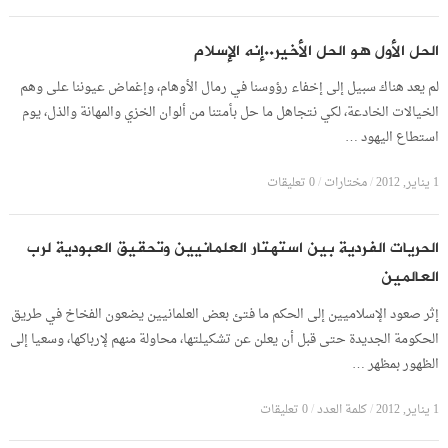
الحل الأول هو الحل الأخير..إنه الإسلام
لم يعد هناك سبيل إلى إخفاء رؤوسنا في رمال الأوهام، وإغماض عيوننا على وهم
الخيالات الخادعة، لكي نتجاهل ما حل بأمتنا من ألوان الخزي والمهانة والذل، يوم
استطاع اليهود …
1 يناير, 2012
/
مختارات
/
0 تعليقات
الحريات الفردية بين استهتار العلمانيين وتحقيق العبودية لرب
العالمين
إثر صعود الإسلاميين إلى الحكم ما فتئ بعض العلمانيين يضعون الفخاخ في طريق
الحكومة الجديدة حتى قبل أن يعلن عن تشكيلتها، محاولة منهم لإرباكها، وسعيا إلى
الظهور بمظهر …
1 يناير, 2012
/
كلمة العدد
/
0 تعليقات