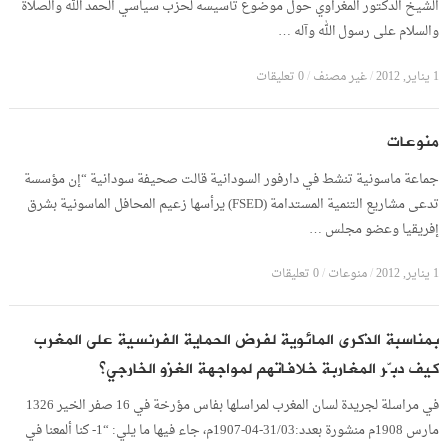
الشيخ الدكتور المغراوي حول موضوع تأسيسه لحزب سياسي الحمد الله والصلاة
والسلام على رسول الله وآله …
1 يناير, 2012
/
غير مصنف
/
0 تعليقات
منوعات
جماعة ماسونية تنشط في دارفور السودانية قالت صحيفة سودانية “إن مؤسسة
تدعى مشاريع التنمية المستدامة (FSED) يرأسها زعيم المحافل الماسونية بشرق
إفريقيا وعضو مجلس …
1 يناير, 2012
/
منوعات
/
0 تعليقات
بمناسبة الذكرى المائوية لفرض الحماية الفرنسية على المغرب
كيف دبّر المغاربة خلافاتهم لمواجهة الغزو الخارجي؟
في مراسلة لجريدة لسان المغرب لمراسلها بفاس مؤرخة في 16 صفر الخير 1326
مارس 1908م منشورة بعدد:31/03-04-1907م، جاء فيها ما يلي: “1- كنا ألمعنا في