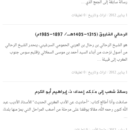
رسالة سابقة إلى الجمع الذي …
1 يناير, 2012
/
تراث وتاريخ
/
0 تعليقات
الرحالي الفاروق (1315-1405هـ/1897-1985م)
هو الشيخ الرحالي بن رحال بن العربي الحمومي السرغيني، ينحدر الشيخ الرحالي
من أصول نزحت من أبناء السيد أحمد بن موسى السملالي بإقليم سوس جنوب
المغرب إلى قبيلة …
1 يناير, 2012
/
تراث وتاريخ
/
0 تعليقات
رسالة شعب إلى مَلِكه إعداد: ذ. إبراهيم أبو الكرم
صادفت وأنا أطالع كتاب: “أحاديث عن الأدب المغربي الحديث” للأستاذ الأديب عبد
الله كنون رحمه الله، مقالا يوقفنا على مرحلة من أصعب المراحل التي يمرّ منها بلدنا،
…
/
/