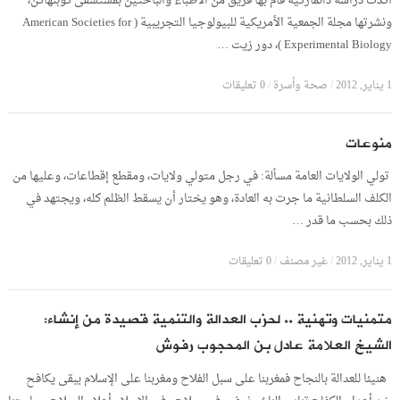
أكّدت دراسة دانماركية قام بها فريق من الأطباء والباحثين بمستشفى كوبنهاكن،
ونشرتها مجلة الجمعية الأمريكية للبيولوجيا التجريبية ( American Societies for
Experimental Biology )، دور زيت …
1 يناير, 2012
/
صحة وأسرة
/
0 تعليقات
منوعات
تولي الولايات العامة مسألة: في رجل متولي ولايات، ومقطع إقطاعات، وعليها من
الكلف السلطانية ما جرت به العادة، وهو يختار أن يسقط الظلم كله، ويجتهد في
ذلك بحسب ما قدر …
1 يناير, 2012
/
غير مصنف
/
0 تعليقات
متمنيات وتهنية .. لحزب العدالة والتنمية قصيدة من إنشاء:
الشيخ العلامة عادل بن المحجوب رفوش
هنيئا للعدالة بالنجاح فمغربنا على سبل الفلاح ومغربنا على الإسلام يبقى يكافح