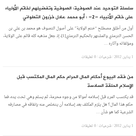
سلسلة التوحيد عند الصوفية: الصوفية وتفضيلهم لخاتم الأولياء
على خاتم الأنبياء -2- : أبو محمد عادل خزرون التطواني
أول من أطلق مصطلح “ختم الولاية” على أصول التصوف هو محمد بن علي بن
الحسن الترمذي والمشتهر بالحكيم الترمذي[1]، إذ جعل مذهبه كله قائم على الولاية،
ومؤلفاته وآثاره …
1 يناير, 2012
/
شرعيات
/
0 تعليقات
من فقه البيوع أحكام المال الحرام حكم المال المكتسب قبل
الإسلام الحلقة السادسة
قد يكتسب المرء قبل إسلامه أموالا من وجوه محرمة، ثم يسلم وهي تحت يده، فما
حكم هذا المال؟ هل يلزم المكلف بعد إسلامه أن يتخلص منه بإنفاقه في مصارفه
الشرعية كما هو شأن …
1 يناير, 2012
/
شرعيات
/
0 تعليقات