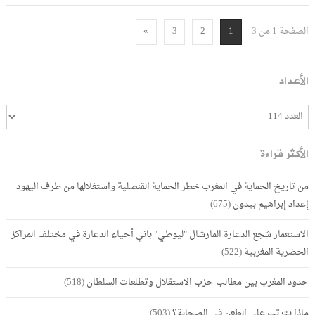
الصفحة 1 من 3
»
3
2
1
الأعداد
الأكثر قراءة
من تاريخ الحماية في المغرب خطر الحماية القنصلية واستغلالها من طرف اليهود
إعداد إبراهيم بيدون
(675)
الاستعمار شجع الدعارة المارشال "ليوطي" باني أحياء الدعارة في مختلف المراكز
الحضرية المغربية
(522)
حدود المغرب بين مطالب حزب الاستقلال وتطلعات السلطان
(518)
ماذا يترتب على الطعن في الصحابة؟
(503)