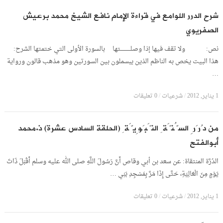
شرح الدرر اللوامع في قراءة الإمام نافع الشيخ محمد برعيش
الصفريوي
نص: ولا تقف فيها إذا وصلــــــــــتها بالسورة الأولى التي ختمتها الشرح:
هذا البيت يخص به الناظم الذين يبسملون بين السورتين وهو مذهب قالون ورواية
…
1 يناير, 2012
/
شرعيات
/
0 تعليقات
من دُرَرِ السُّنَّةِ النَّبَوِيَّةِ (الحلقة السادس عشرة) ذ.محمد
أبوالفتح
الدُرَّة المنتقاة: عن سعد بن أبي وقاص أَنَّ رَسُولَ اللَّهِ صلى الله عليه وسلم أَقْبَلَ ذَاتَ
يَوْمٍ مِنَ الْعَالِيَةِ، حَتَّى إِذَا مَرَّ بِمَسْجِدِ بَنِي …
1 يناير, 2012
/
شرعيات
/
0 تعليقات