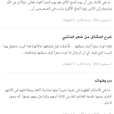
ما هي الأدلة على أن يوم الحج الأكبر هو يوم النحر؟ قوله تعالى: (وَأَذَانٌ مِنَ اللَّهِ
وَرَسُولِهِ إِلَى النَّاسِ يَوْمَ الْحَجِّ الْأَكْبَرِ). وثبت في الصحيحين أن …
1 سبتمبر, 2016
/
واحة الأدب
/
0 تعليقات
شرح المشكل من شعر المتنبي
(فإذا نَوتْ سفراً إليك سَبَقْتَها … فَأضَفْتَ قبل مُضَافِها حَالاَتها) هذا البيت متعلق بهذا
البيت الذي قبله: أي أن الرجال إذا نوت سفراً إليك سبقتها بإضافتك …
1 سبتمبر, 2016
/
واحة الأدب
/
0 تعليقات
درر وفوائد
ما هي الأحكام الفقهية في غزوة خيبر؟ منها محاربةُ الكفار ومقاتلتُهم في الأشهر
الحُرُم. ومنها: قِسمة الغنائم، للفارس ثلاثة أسهم، وللراجل سهم. ومنها: أنه يجوز
لآحادِ …