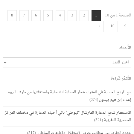
الصفحة 1 من 10
8
7
6
5
4
3
2
1
»
10
9
الأعداد
الأكثر قراءة
من تاريخ الحماية في المغرب خطر الحماية القنصلية واستغلالها من طرف اليهود
إعداد إبراهيم بيدون
(674)
الاستعمار شجع الدعارة المارشال "ليوطي" باني أحياء الدعارة في مختلف المراكز
الحضرية المغربية
(521)
حدود المغرب بين مطالب حزب الاستقلال وتطلعات السلطان
(517)