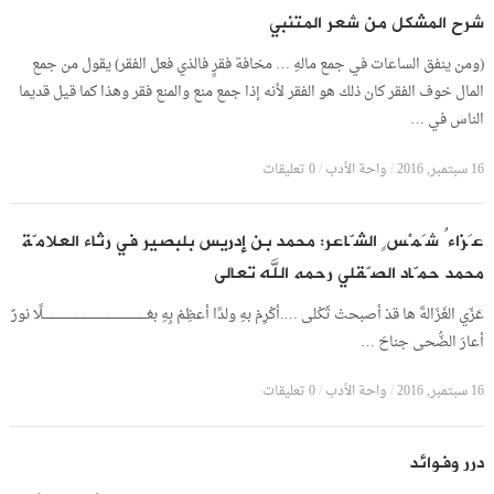
شرح المشكل من شعر المتنبي
(ومن ينفق الساعات في جمع مالهِ … مخافة فقرٍ فالذي فعل الفقر) يقول من جمع
المال خوف الفقر كان ذلك هو الفقر لأنه إذا جمع منع والمنع فقر وهذا كما قيل قديما
الناس في …
16 سبتمبر, 2016
/
واحة الأدب
/
0 تعليقات
عَزاءُ شَمْسٍ الشّاعر: محمد بن إدريس بلبصير في رثاء العلامّة
محمد حمّاد الصّقلي رحمه الله تعالى
عَزّي الغَزَالةَ ها قدْ أصبحتْ ثَكْلى ….أكْرِمْ بهِ ولدًا أعظِمْ بِهِ بعْـــــــــــــــــــــــــــــــــــــــــــــــلًا نورٌ
أعارَ الضُّحى جناحَ …
16 سبتمبر, 2016
/
واحة الأدب
/
0 تعليقات
درر وفوائد