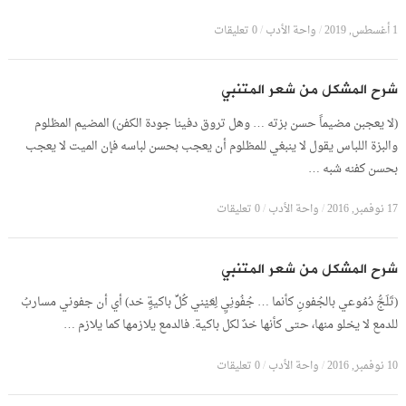
1 أغسطس, 2019
/
واحة الأدب
/
0 تعليقات
شرح المشكل من شعر المتنبي
(لا يعجبن مضيماً حسن بزته … وهل تروق دفينا جودة الكفن) المضيم المظلوم
والبزة اللباس يقول لا ينبغي للمظلوم أن يعجب بحسن لباسه فإن الميت لا يعجب
بحسن كفنه شبه …
17 نوفمبر, 2016
/
واحة الأدب
/
0 تعليقات
شرح المشكل من شعر المتنبي
(تَلَجُّ دُمُوعي بالجُفونِ كأنما … جُفُونِيِ لِعَيْني كُلِّ باكيةٍ خد) أي أن جفوني مساربُ
للدمع لا يخلو منها، حتى كأنها خدٌ لكل باكية. فالدمع يلازمها كما يلازم …
10 نوفمبر, 2016
/
واحة الأدب
/
0 تعليقات