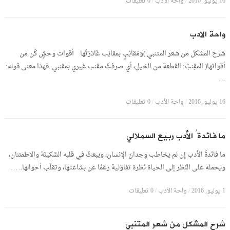
16 يوليو, 2016
/
واحة الأدب
/
0 تعليقات
واحة الادب
شرح المشكل من شعر المتنبي )وَمَقانِبٍ بمقانِب غَادَرْتُها أقوات وحشٍ كُن من
أقواتها( المقِنبُ: القطعة من الخيل، أي صرفتُ مقنب غيري بمقنبي. فهذا معنى قوله:
…
16 يوليو, 2016
/
واحة الأدب
/
0 تعليقات
ما فائدةُ الأدب ربيع السملالي
ما فائدةُ الأدب إن لم يخاطب وِجدانَ الإنسان، ويبعثُ في قلبه السَّكينَة والاطمئنان،
ويحمله على النّظر إلى الحياة نَظرة تفاؤلية رغمًا عن بشاعتها، وتقلّب أحوالها.. …
1 يوليو, 2016
/
واحة الأدب
/
0 تعليقات
شرح المشكل من شعر المتنبي