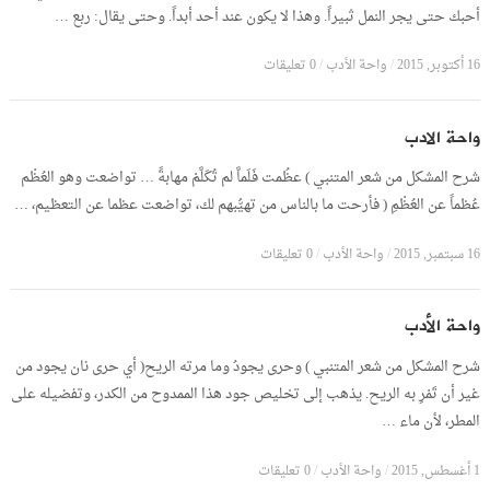
أحبك حتى يجر النمل ثبيراً. وهذا لا يكون عند أحد أبداً. وحتى يقال: ربع …
16 أكتوبر, 2015
/
واحة الأدب
/
0 تعليقات
واحة الادب
شرح المشكل من شعر المتنبي ) عظُمت فَلَماَّ لم تُكَلَّمْ مهابةً … تواضعت وهو العُظْم
عُظماً عن العُظْمِ ( فأرحت ما بالناس من تهيُّبهم لك، تواضعت عظما عن التعظيم، …
16 سبتمبر, 2015
/
واحة الأدب
/
0 تعليقات
واحة الأدب
شرح المشكل من شعر المتنبي ) وحرى يجودُ وما مرته الريح( أي حرى نان يجود من
غير أن تَمْرِ به الريح. يذهب إلى تخليص جود هذا الممدوح من الكدر، وتفضيله على
المطر، لأن ماء …
1 أغسطس, 2015
/
واحة الأدب
/
0 تعليقات