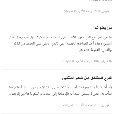
1 مارس, 2016
/
واحة الأدب
/
0 تعليقات
درر وفوائد
ما هي المواضع التي تكون الأنثى على النصف من الذكر؟ عتق العبد يعدل عتق
أمتين، وهذه أحد المواضع الخمسة التي تكون الأنثى على النصف من الذكر.
والثاني: العقيقة، فإنه عن …
16 فبراير, 2016
/
واحة الأدب
/
0 تعليقات
شرح المشكل من شعر المتنبي
(أبدأْتَ شَيئاً مِنكَ يُعرف بَدؤُهُ … وأعَدْتَ حتى أنكرَ الإبداء) أي أعدت أعظم مما
بدأت به، حتى لا يسمى المبدأ به بالإضافة إلى المُعاد. لم تُسم يا هارونُ إلا بعد …
1 فبراير, 2016
/
واحة الأدب
/
0 تعليقات