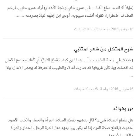
(مَهْلاً ألا لله ما صَنَع الْقَنا … في عمرِو حَابِ وَضَبَّة الأغتامِ) أراد عمرو حابي، فرخم
المضاف اضطرارا، كقوله أنشده سيبويه: أودى ابنُ جُلْهم عَبادٌ بصرمته … …
16 يونيو, 2016
/
واحة الأدب
/
0 تعليقات
شرح المشكل من شعر المتنبي
) مَدَدْتَ في راحة الطبيب يداً … وَما دَرَى كيف يُقْطعُ الأملُ( أي كُّفك مجتمع الآمال
قد اتصلت بها، كأن عُروقها قد صارت آمالا، والطبيب لا معرفة له ببعض الآمال، ولا
…
16 مارس, 2016
/
واحة الأدب
/
0 تعليقات
درر وفوائد
هل يقطع الصـلاة شيء؟ قال بعضهم يقطع الصلاة: المرأة والحمار والكلب الأسود
لحديث (يقطع صلاة المرء إذا لم يكن بين يديه مثل آخرة الرحل، الحمار والمرأة
والكلب الأسود). …