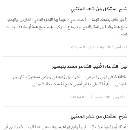
شرح المشكل من شعر المتنبي
(أحَقُ عافٍ بِدَمْعك الهممُ … أحدث شيء عهداً بها القِدمُ) العافي: الدارس. والهمم:
جمع هِمّة وقد قيل هَمة بالفتح. ولا يمتنع أن يكون هِمم جمع همة أيضا، فقد جاءت
فعله …
1 نوفمبر, 2015
/
واحة الأدب
/
0 تعليقات
ليلُ الشّتاء الأديب الشاعر محمد بلبصير
فتَلَفَّعْتُ في دَمِي ودُموعي … نشرَ الليل رُعبه في ربوعي مُستنيرًا بالنّار بين
ضُلُوعي … أَقرأُ الآه في دفاتِرِ أمسِي شبحٌ أخْمَدت يداهُ شُموعِي … …
16 أكتوبر, 2015
/
واحة الأدب
/
0 تعليقات
شرح المشكل من شعر المتنبي
(أحبُّك أو يقُولوا جَرَّ نملٌ … ثَبِيراً وابنُ إبراهيم ريعْا) معنى هذا البيت الأبدية؛ أي أنى